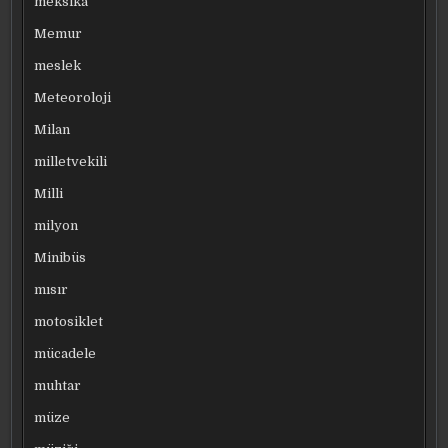
meksika
Memur
meslek
Meteoroloji
Milan
milletvekili
Milli
milyon
Minibüs
mısır
motosiklet
mücadele
muhtar
müze