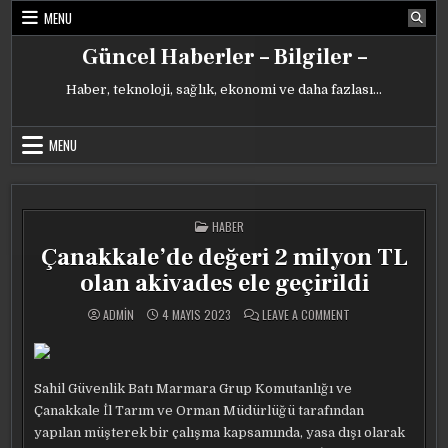
Skip
MENU
to
content
Güncel Haberler – Bilgiler –
Haber, teknoloji, sağlık, ekonomi ve daha fazlası…
MENU
POSTED
HABER
IN
Çanakkale’de değeri 2 milyon TL
olan akivades ele geçirildi
ON
ADMIN
4 MAYIS 2023
LEAVE A COMMENT
ÇANAKKALE’DE
DEĞERI
2
MILYON
TL
OLAN
Sahil Güvenlik Batı Marmara Grup Komutanlığı ve
AKIVADES
ELE
Çanakkale İl Tarım ve Orman Müdürlüğü tarafından
GEÇIRILDI
yapılan müşterek bir çalışma kapsamında, yasa dışı olarak