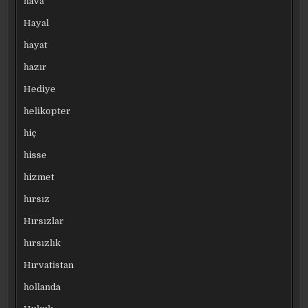
hava
Hayal
hayat
hazır
Hediye
helikopter
hiç
hisse
hizmet
hırsız
Hırsızlar
hırsızlık
Hırvatistan
hollanda