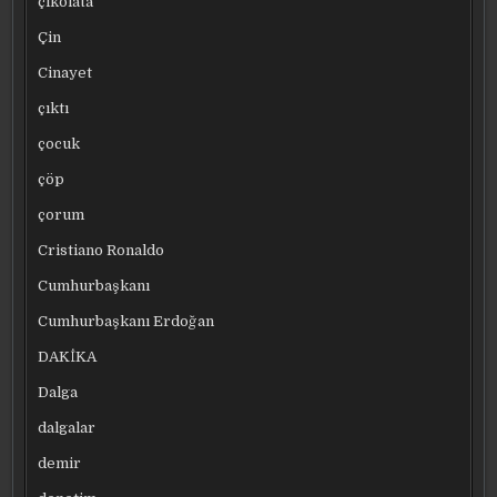
çikolata
Çin
Cinayet
çıktı
çocuk
çöp
çorum
Cristiano Ronaldo
Cumhurbaşkanı
Cumhurbaşkanı Erdoğan
DAKİKA
Dalga
dalgalar
demir