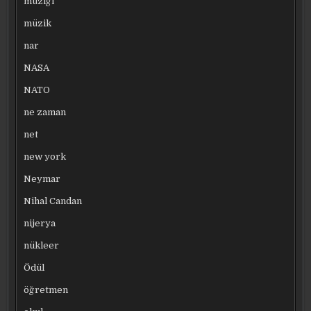
müziği
müzik
nar
NASA
NATO
ne zaman
net
new york
Neymar
Nihal Candan
nijerya
nükleer
Ödül
öğretmen