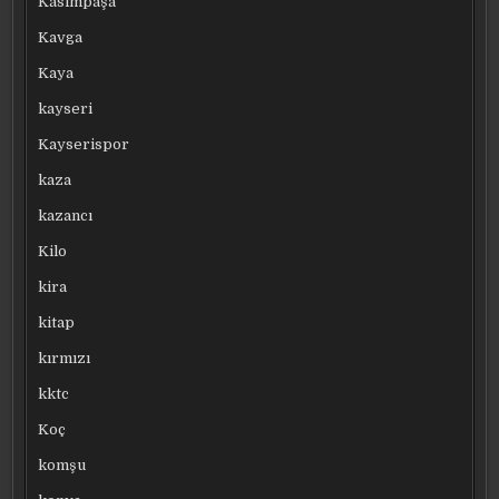
Kasımpaşa
Kavga
Kaya
kayseri
Kayserispor
kaza
kazancı
Kilo
kira
kitap
kırmızı
kktc
Koç
komşu