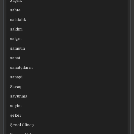
Sağlık
sahte
salatalık
saldırı
salgın
samsun
sanat
sanatçıların
sanayi
Savaş
savunma
seçim
şeker
Şenol Güneş