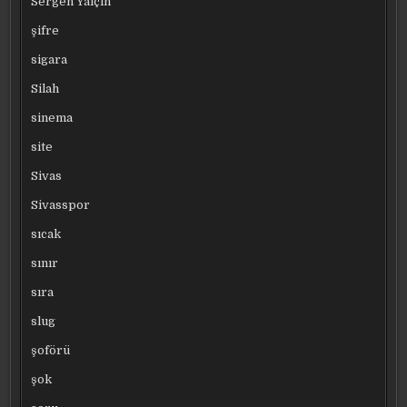
Sergen Yalçın
şifre
sigara
Silah
sinema
site
Sivas
Sivasspor
sıcak
sınır
sıra
slug
şoförü
şok