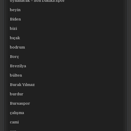
oynanacak – Son Dakika Spor
beyin
Biden
bizi
bıçak
bodrum
Borç
Brezilya
bülten
Burak Yılmaz
burdur
Bursaspor
çalışma
cami