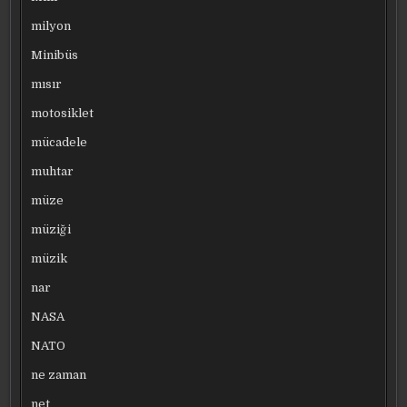
milyon
Minibüs
mısır
motosiklet
mücadele
muhtar
müze
müziği
müzik
nar
NASA
NATO
ne zaman
net