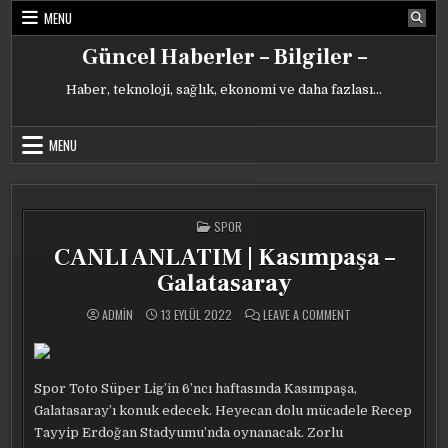
Skip
MENU
to
content
Güncel Haberler – Bilgiler –
Haber, teknoloji, sağlık, ekonomi ve daha fazlası…
MENU
POSTED
SPOR
IN
CANLI ANLATIM | Kasımpaşa –
Galatasaray
ON
ADMIN
13 EYLÜL 2022
LEAVE A COMMENT
CANLI
ANLATIM
|
KASIMPAŞA
–
GALATASARAY
Spor Toto Süper Lig’in 6’ncı haftasında Kasımpaşa,
Galatasaray’ı konuk edecek. Heyecan dolu mücadele Recep
Tayyip Erdoğan Stadyumu’nda oynanacak. Zorlu