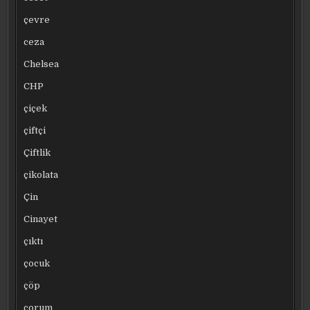
çevre
ceza
Chelsea
CHP
çiçek
çiftçi
Çiftlik
çikolata
Çin
Cinayet
çıktı
çocuk
çöp
çorum