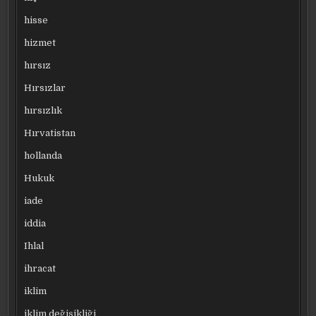
hisse
hizmet
hırsız
Hırsızlar
hırsızlık
Hırvatistan
hollanda
Hukuk
iade
iddia
Ihlal
ihracat
iklim
iklim değişikliği