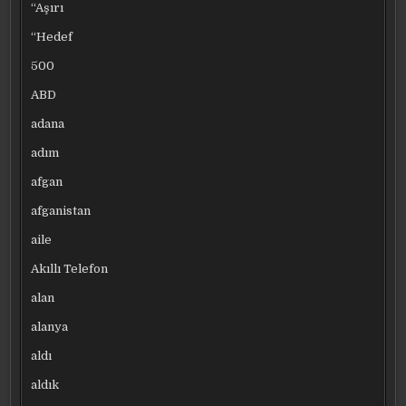
“Aşırı
“Hedef
500
ABD
adana
adım
afgan
afganistan
aile
Akıllı Telefon
alan
alanya
aldı
aldık