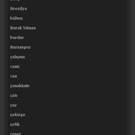
Brezilya
bülten
Burak Yılmaz
burdur
Bursaspor
çalışma
cami
can
çanakkale
çatı
çay
çekirge
çelik
ceset