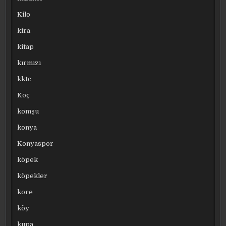
Kilo
kira
kitap
kırmızı
kktc
Koç
komşu
konya
Konyaspor
köpek
köpekler
kore
köy
kupa