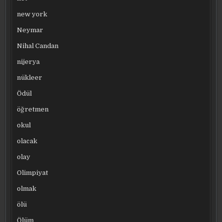
new york
Neymar
Nihal Candan
nijerya
nükleer
Ödül
öğretmen
okul
olacak
olay
Olimpiyat
olmak
ölü
Ölüm