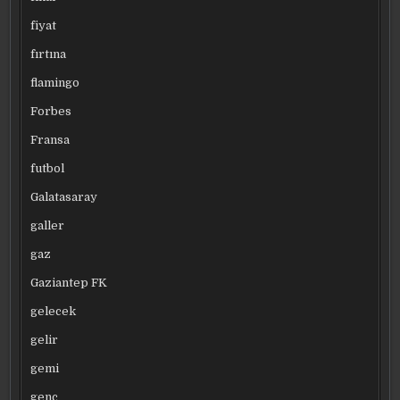
fiyat
fırtına
flamingo
Forbes
Fransa
futbol
Galatasaray
galler
gaz
Gaziantep FK
gelecek
gelir
gemi
genç