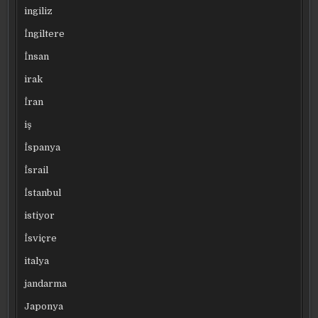
ingiliz
İngiltere
İnsan
irak
İran
iş
İspanya
İsrail
İstanbul
istiyor
İsviçre
italya
jandarma
Japonya