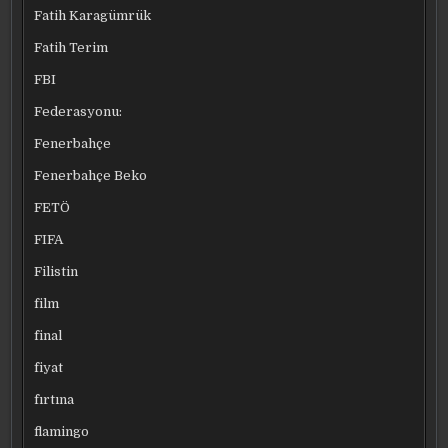
Fatih Karagümrük
Fatih Terim
FBI
Federasyonu:
Fenerbahçe
Fenerbahçe Beko
FETÖ
FIFA
Filistin
film
final
fiyat
fırtına
flamingo