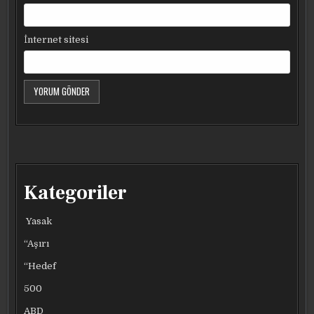
İnternet sitesi
Kategoriler
Yasak
“Aşırı
“Hedef
500
ABD