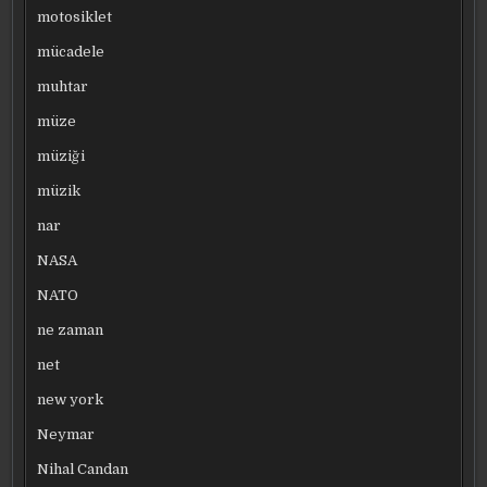
motosiklet
mücadele
muhtar
müze
müziği
müzik
nar
NASA
NATO
ne zaman
net
new york
Neymar
Nihal Candan