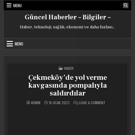
Skip
MENU
to
content
Güncel Haberler – Bilgiler –
Haber, teknoloji, sağlık, ekonomi ve daha fazlası…
MENU
POSTED
HABER
IN
Çekmeköy’de yol verme
kavgasında pompalıyla
saldırdılar
ON
ADMIN
16 OCAK 2023
LEAVE A COMMENT
ÇEKMEKÖY’DE
YOL
VERME
KAVGASINDA
POMPALIYLA
SALDIRDILAR