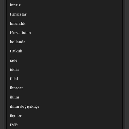
hırsız
Hırsızlar
hırsızlık
Hırvatistan
hollanda
Hukuk
iade
iddia
Ihlal
ihracat
iklim
iklim değişikliği
ilçeler
IMF: