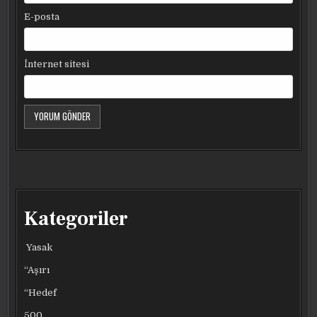
E-posta
İnternet sitesi
Kategoriler
Yasak
“Aşırı
“Hedef
500