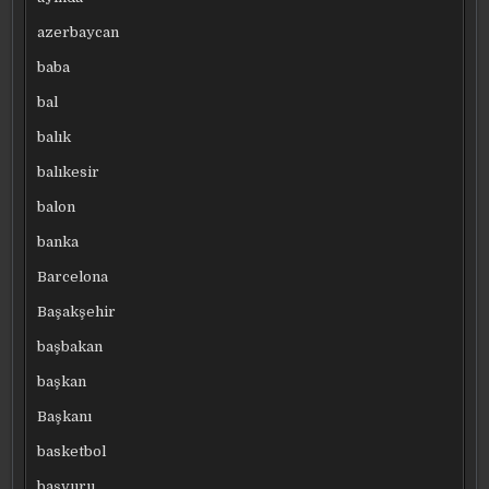
azerbaycan
baba
bal
balık
balıkesir
balon
banka
Barcelona
Başakşehir
başbakan
başkan
Başkanı
basketbol
başvuru