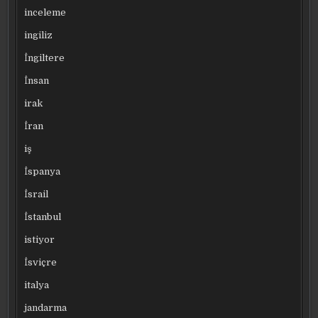
inceleme
ingiliz
İngiltere
İnsan
irak
İran
iş
İspanya
İsrail
İstanbul
istiyor
İsviçre
italya
jandarma