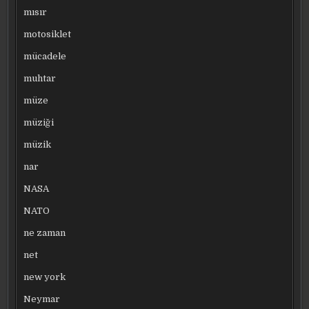
mısır
motosiklet
mücadele
muhtar
müze
müziği
müzik
nar
NASA
NATO
ne zaman
net
new york
Neymar