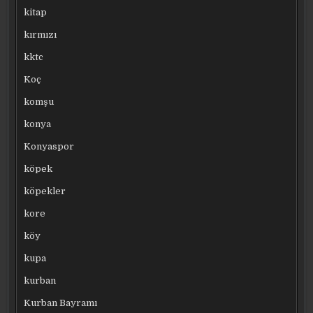
kitap
kırmızı
kktc
Koç
komşu
konya
Konyaspor
köpek
köpekler
kore
köy
kupa
kurban
Kurban Bayramı