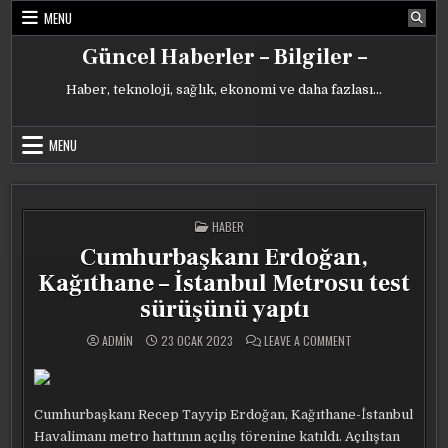
Skip
MENU
to
content
Güncel Haberler – Bilgiler –
Haber, teknoloji, sağlık, ekonomi ve daha fazlası…
MENU
POSTED
HABER
IN
Cumhurbaşkanı Erdoğan,
Kağıthane – İstanbul Metrosu test
sürüşünü yaptı
ON
ADMIN
23 OCAK 2023
LEAVE A COMMENT
CUMHURBAŞKANI
ERDOĞAN,
KAĞITHANE
–
İSTANBUL
METROSU
Cumhurbaşkanı Recep Tayyip Erdoğan, Kağıthane-İstanbul
TEST
SÜRÜŞÜNÜ
Havalimanı metro hattının açılış törenine katıldı. Açılıştan
YAPTI