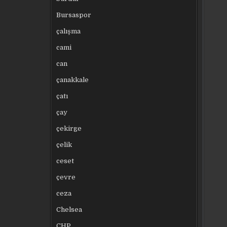
Bursaspor
çalışma
cami
can
çanakkale
çatı
çay
çekirge
çelik
ceset
çevre
ceza
Chelsea
CHP