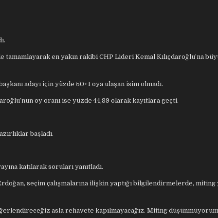
ı.
 tamamlayarak en yakın rakibi CHP Lideri Kemal Kılıçdaroğlu’na büyü
aşkanı adayı için yüzde 50+1 oya ulaşan isim olmadı.
aroğlu’nun oy oranı ise yüzde 44,89 olarak kayıtlara geçti.
zırlıklar başladı.
yına katılarak soruları yanıtladı.
doğan, seçim çalışmalarına ilişkin yaptığı bilgilendirmelerde, mitin
 değerlendireceğiz asla rehavete kapılmayacağız. Miting düşünmüyoru