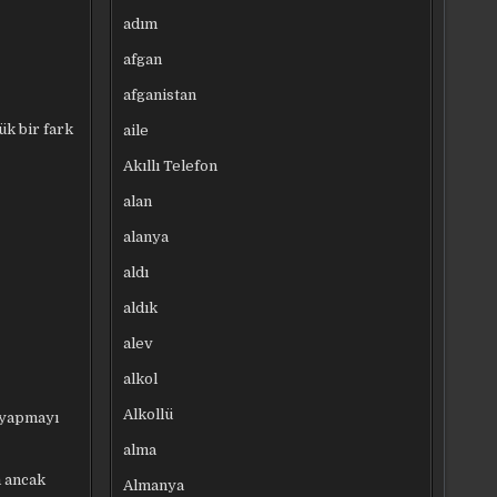
adım
afgan
afganistan
k bir fark
aile
Akıllı Telefon
alan
alanya
aldı
aldık
alev
alkol
Alkollü
g yapmayı
alma
m ancak
Almanya