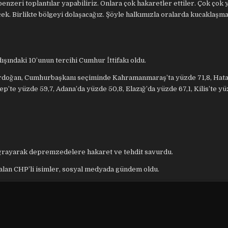
zeri toplantılar yapabiliriz. Onlara çok hakaretler ettiler. Çok çok y
ek. Birlikte bölgeyi dolaşacağız. Şöyle halkımızla oralarda kucaklaşm
şındaki 10’unun tercihi Cumhur İttifakı oldu.
rdoğan, Cumhurbaşkanı seçiminde Kahramanmaraş’ta yüzde 71,8, Hat
p’te yüzde 59,7, Adana’da yüzde 50,8, Elazığ’da yüzde 67,1, Kilis’te yü
uğrayarak depremzedelere hakaret ve tehdit savurdu.
alan CHP’li isimler, sosyal medyada gündem oldu.