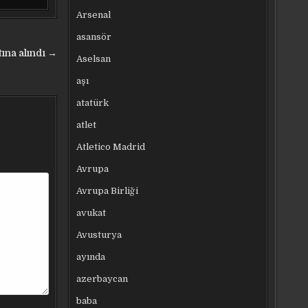
Arsenal
asansör
tına alındı →
Aselsan
aşı
atatürk
atlet
Atletico Madrid
Avrupa
Avrupa Birliği
avukat
Avusturya
ayında
azerbaycan
baba