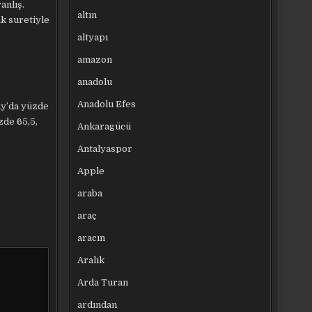
anlış.
altın
ak suretiyle
altyapı
amazon
anadolu
Anadolu Efes
ay’da yüzde
zde 65,5,
Ankaragücü
Antalyaspor
Apple
araba
araç
aracın
Aralık
Arda Turan
ardından