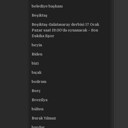
belediye başkanı
Beşiktaş
Beşiktaş-Galatasaray derbisi 17 Ocak
Pazar saat 19.00’da oynanacak – Son
Dakika Spor
beyin
Biden
bizi
bıçak
bodrum
Borç
Brezilya
bülten
Burak Yılmaz
burdur