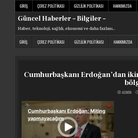
Skip
GIRIŞ
ÇEREZ POLITIKASI
GIZLILIK POLITIKASI
HAKKIMIZDA
to
content
Güncel Haberler – Bilgiler –
Haber, teknoloji, sağlık, ekonomi ve daha fazlası…
GIRIŞ
ÇEREZ POLITIKASI
GIZLILIK POLITIKASI
HAKKIMIZDA
Cumhurbaşkanı Erdoğan’dan ikinc
böl
ADMIN