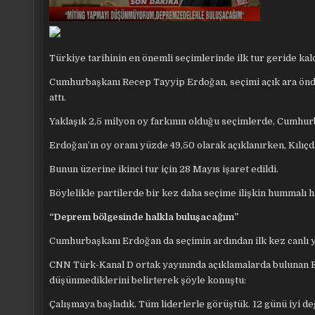
Türkiye tarihinin en önemli seçimlerinde ilk tur geride kald
Cumhurbaşkanı Recep Tayyip Erdoğan, seçimi açık ara önde
attı.
Yaklaşık 2,5 milyon oy farkının olduğu seçimlerde, Cumhurb
Erdoğan’ın oy oranı yüzde 49,50 olarak açıklanırken, Kılıçd
Bunun üzerine ikinci tur için 28 Mayıs işaret edildi.
Böylelikle partilerde bir kez daha seçime ilişkin hummalı ha
“Deprem bölgesinde halkla buluşacağım”
Cumhurbaşkanı Erdoğan da seçimin ardından ilk kez canlı ya
CNN Türk-Kanal D ortak yayınında açıklamalarda bulunan Er
düşünmediklerini belirterek şöyle konuştu:
Çalışmaya başladık. Tüm liderlerle görüştük. 12 günü iyi