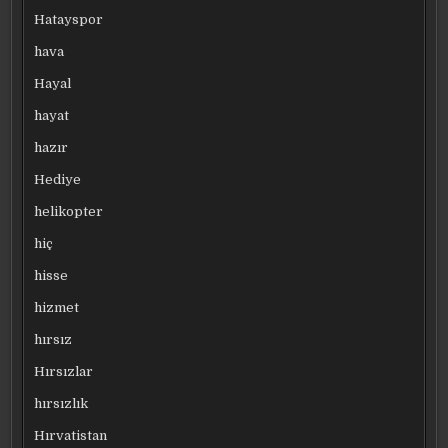
Hatayspor
hava
Hayal
hayat
hazır
Hediye
helikopter
hiç
hisse
hizmet
hırsız
Hırsızlar
hırsızlık
Hırvatistan