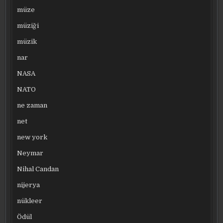
müze
müziği
müzik
nar
NASA
NATO
ne zaman
net
new york
Neymar
Nihal Candan
nijerya
nükleer
Ödül