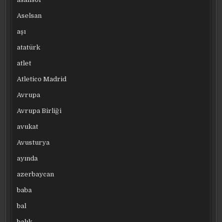
Aselsan
aşı
atatürk
atlet
Atletico Madrid
Avrupa
Avrupa Birliği
avukat
Avusturya
ayında
azerbaycan
baba
bal
balık