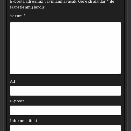
E-posta adresiniz yayınlanmayacak.
Gerekli alanlar
*
ile
işaretlenmişlerdir
Yorum
*
Ad
E-posta
İnternet sitesi