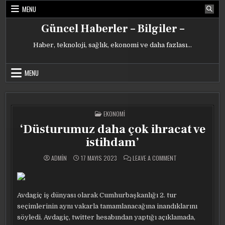
Skip
MENU
to
content
Güncel Haberler – Bilgiler –
Haber, teknoloji, sağlık, ekonomi ve daha fazlası…
MENU
POSTED
EKONOMI
IN
‘Düsturumuz daha çok ihracat ve
istihdam’
ON
ADMIN
17 MAYIS 2023
LEAVE A COMMENT
‘DÜSTURUMUZ
DAHA
ÇOK
IHRACAT
VE
ISTIHDAM’
Avdagiç iş dünyası olarak Cumhurbaşkanlığı 2. tur
seçimlerinin aynı vakarla tamamlanacağına inandıklarını
söyledi. Avdagiç, twitter hesabından yaptığı açıklamada,