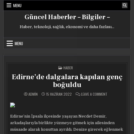
Skip
MENU
to
content
Güncel Haberler – Bilgiler –
Haber, teknoloji, sağlık, ekonomi ve daha fazlası…
MENU
POSTED
HABER
IN
Edirne’de dalgalara kapılan genç
boğuldu
ON
ADMIN
15 HAZIRAN 2022
LEAVE A COMMENT
EDIRNE’DE
DALGALARA
KAPILAN
GENÇ
BOĞULDU
Edirne’nin İpsala ilçesinde yaşayan Necdet Demir,
arkadaşlarıyla birlikte yüzmeye gitmek için ailesinden
müsaade alarak konuttan ayrıldı. Denize girerek eğlenmek