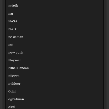
müzik
nar
NASA
NATO
ne zaman
net
new york
Neymar
Nihal Candan
nijerya
nükleer
Ödül
öğretmen
okul