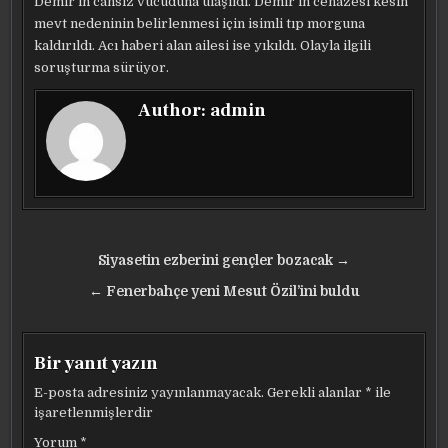
Demir’in cansız vücuduna ulaşıldı. Demir’in cenazesi kesin
mevt nedeninin belirlenmesi için isimli tıp morguna
kaldırıldı. Acı haberi alan ailesi ise yıkıldı. Olayla ilgili
soruşturma sürüyor.
Author:
admin
Yazı
Siyasetin ezberini gençler bozacak →
gezinmesi
← Fenerbahçe yeni Mesut Özil’ini buldu
Bir yanıt yazın
E-posta adresiniz yayınlanmayacak.
Gerekli alanlar
*
ile
işaretlenmişlerdir
Yorum
*