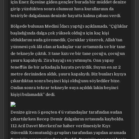
için Enez ilçesine giden gençler burada bir müddet denize
girip yüzdükten sonra olumsuz hava kurallarının da
tesiriyle dalgalanan denizde hayatta kalma çabası verdi.
Bölgede bulunan Medini İdacı yaptığı açıklamada, “Çığlıklar
başladığında dalga çok yüksek olduğu için kaç kişi
olduklarını suda göremedik. Çocuklar yüzerek, Allah’tan
yüzmesi çok âlâ olan arkadaşlar var ortamızda ve bir tane
de tekneyle çıktık. 3 tane kızı ve bir tane çocuğu, çocuğun
şuuru kapalıydı. Zira bayağı su yutmuştu. Onu yapay
teneffüs ile bir arkadaşla hayata çevirdik. Suyun en az 2
metre derininden aldık, şuuru kapalıydı. Biz bunları kıyıya
çıkardıktan sonra beşinci kişi olduğunu söylediler bize.
Ondan sonra tekrar tekneyle suya açıldık lakin beşinci
kişiyi bulamadık” dedi.
Denize giren 5 gençten 4’ü vatandaşlar tarafından sudan
çıkartılırken Recep Demir dalgaların ortasında kayboldu.
112 Acil Davet Merkezi’ne haber verilmesiyle Kıyı
Güvenlik Komutanlığı grupları tarafından yapılan aramada