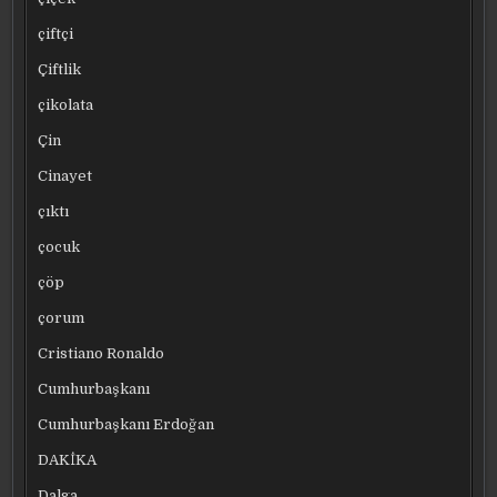
çiftçi
Çiftlik
çikolata
Çin
Cinayet
çıktı
çocuk
çöp
çorum
Cristiano Ronaldo
Cumhurbaşkanı
Cumhurbaşkanı Erdoğan
DAKİKA
Dalga