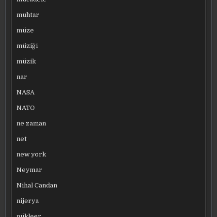
muhtar
müze
müziği
müzik
nar
NASA
NATO
ne zaman
net
new york
Neymar
Nihal Candan
nijerya
nükleer