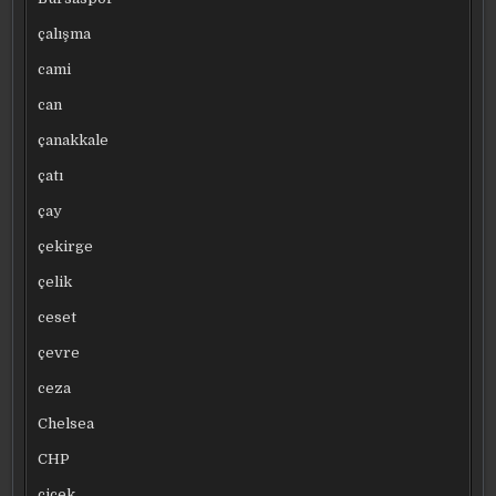
çalışma
cami
can
çanakkale
çatı
çay
çekirge
çelik
ceset
çevre
ceza
Chelsea
CHP
çiçek