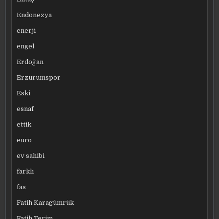
Endonezya
enerji
engel
Erdoğan
Erzurumspor
Eski
esnaf
ettik
euro
ev sahibi
farklı
fas
Fatih Karagümrük
Fatih Terim