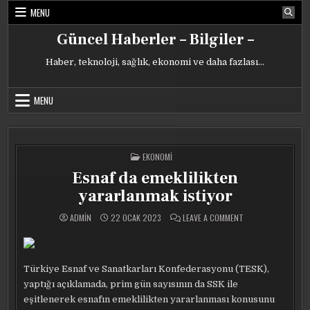
Skip
MENU
to
content
Güncel Haberler – Bilgiler –
Haber, teknoloji, sağlık, ekonomi ve daha fazlası…
MENU
POSTED
EKONOMI
IN
Esnaf da emeklilikten
yararlanmak istiyor
ON
ADMIN
22 OCAK 2023
LEAVE A COMMENT
ESNAF
DA
EMEKLILIKTEN
YARARLANMAK
ISTIYOR
Türkiye Esnaf ve Sanatkarları Konfederasyonu (TESK),
yaptığı açıklamada, prim gün sayısının da SSK ile
eşitlenerek esnafın emeklilikten yararlanması konusunu