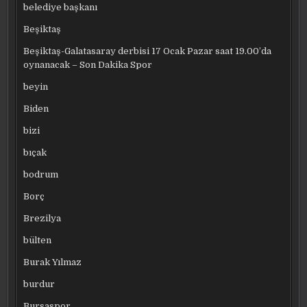
belediye başkanı
Beşiktaş
Beşiktaş-Galatasaray derbisi 17 Ocak Pazar saat 19.00’da
oynanacak – Son Dakika Spor
beyin
Biden
bizi
bıçak
bodrum
Borç
Brezilya
bülten
Burak Yılmaz
burdur
Bursaspor