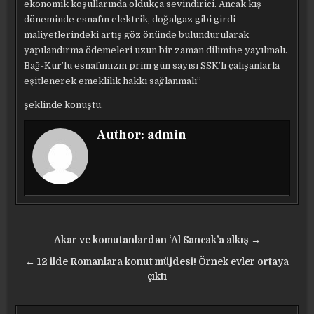
ekonomik koşullarında oldukça sevindirici. Ancak kış
döneminde esnafın elektrik, doğalgaz gibi girdi
maliyetlerindeki artış göz önünde bulundurularak
yapılandırma ödemeleri uzun bir zaman dilimine yayılmalı.
Bağ-Kur’lu esnafımızın prim gün sayısı SSK’lı çalışanlarla
eşitlenerek emeklilik hakkı sağlanmalı”
şeklinde konuştu.
Author:
admin
Yazı
Akar ve komutanlardan ‘Al Sancak’a alkış →
gezinmesi
← 12 ilde Romanlara konut müjdesi! Örnek evler ortaya
çıktı