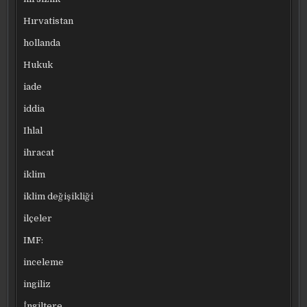
Hırvatistan
hollanda
Hukuk
iade
iddia
Ihlal
ihracat
iklim
iklim değişikliği
ilçeler
IMF:
inceleme
ingiliz
İngiltere