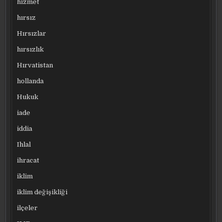
hizmet
hırsız
Hırsızlar
hırsızlık
Hırvatistan
hollanda
Hukuk
iade
iddia
Ihlal
ihracat
iklim
iklim değişikliği
ilçeler