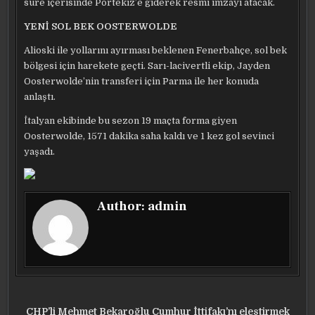
süre içerisinde Portekiz’e giderek resmi imzayı atacak.
YENİ SOL BEK OOSTERWOLDE
Alioski ile yollarını ayırması beklenen Fenerbahçe, sol bek
bölgesi için harekete geçti. Sarı-lacivertli ekip, Jayden
Oosterwolde’nin transferi için Parma ile her konuda
anlaştı.
İtalyan ekibinde bu sezon 19 maçta forma giyen
Oosterwolde, 1571 dakika saha kaldı ve 1 kez gol sevinci
yaşadı.
Author:
admin
Yazı
CHP’li Mehmet Bekaroğlu Cumhur İttifakı’nı eleştirmek