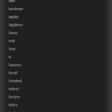
IMF:
inceleme
ingiliz
İngiltere
İnsan
irak
İran
iş
İspanya
İsrail
İstanbul
istiyor
İsviçre
italya