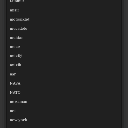
Minibüs
mısır
motosiklet
mücadele
muhtar
müze
müziği
müzik
nar
NASA
NATO
ne zaman
net
new york