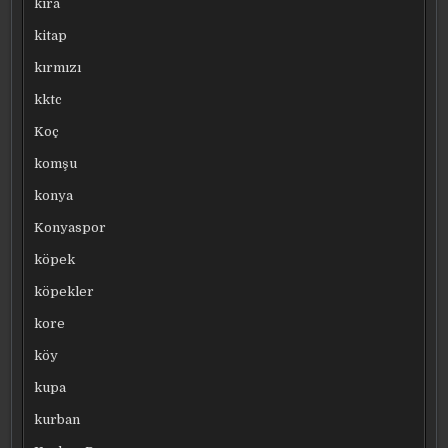
kira
kitap
kırmızı
kktc
Koç
komşu
konya
Konyaspor
köpek
köpekler
kore
köy
kupa
kurban