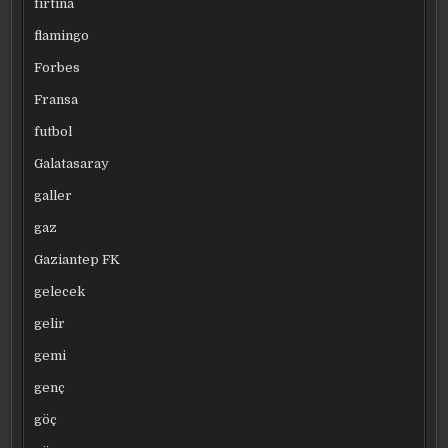
fırtına
flamingo
Forbes
Fransa
futbol
Galatasaray
galler
gaz
Gaziantep FK
gelecek
gelir
gemi
genç
göç