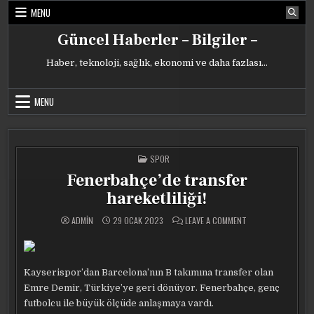
Skip
MENU
to
content
Güncel Haberler – Bilgiler –
Haber, teknoloji, sağlık, ekonomi ve daha fazlası…
MENU
POSTED
SPOR
IN
Fenerbahçe’de transfer
hareketliliği!
ON
ADMIN
29 OCAK 2023
LEAVE A COMMENT
FENERBAHÇE’DE
TRANSFER
HAREKETLILIĞI!
Kayserispor’dan Barcelona’nın B takımına transfer olan
Emre Demir, Türkiye’ye geri dönüyor. Fenerbahçe, genç
futbolcu ile büyük ölçüde anlaşmaya vardı.