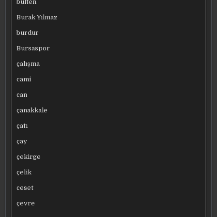
bülten
Burak Yılmaz
burdur
Bursaspor
çalışma
cami
can
çanakkale
çatı
çay
çekirge
çelik
ceset
çevre