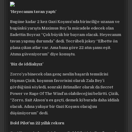
‘Heyecanım tavan yaptı’
Bugüne kadar 2 kez Gazi Koşusu’nda birinciliğe uzanan ve
bugünkü yarışta Maximus Boy’la mücadele edecek olan
Sadettin Boyraz “Çok büyük bir bayram olacak. Heyecanım
tavan yapmış durumda” dedi. Tecrübeli jokey “Elbette ön
plana çıkan atlar var. Ama bana göre 22 atın şansı eşit.
Atıma güveniyorum” diye konuştu.
‘Biz de iddialıyız’
Zorro’ya binecek olan genç neslin başarılı temsilcisi
Hişman Çizik, koşunun favorisini olarak Zala Bey’i
gördüğünü söyledi, sonraki ihtimaller olarak da Secret
Power ve Rage Of The Wind’ın olabileceğini belirtti. Çizik,
“Zorro, Sait Akson’u es geçti, demek ki burada daha iddialı
olacak. Adına yakışır bir Gazi Koşusu olacağını
düşünüyorum” dedi.
Bold Pilot’un 22 yıllık rekoru