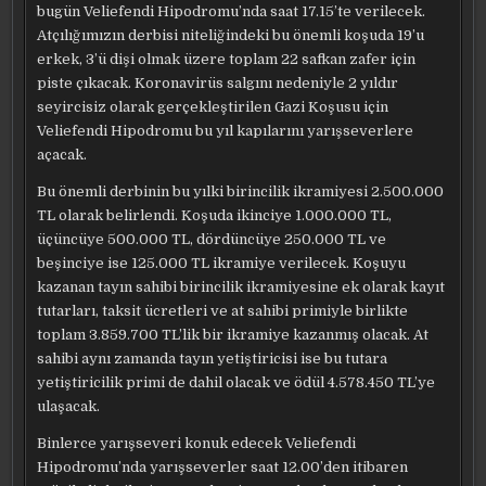
bugün Veliefendi Hipodromu’nda saat 17.15’te verilecek.
Atçılığımızın derbisi niteliğindeki bu önemli koşuda 19’u
erkek, 3’ü dişi olmak üzere toplam 22 safkan zafer için
piste çıkacak. Koronavirüs salgını nedeniyle 2 yıldır
seyircisiz olarak gerçekleştirilen Gazi Koşusu için
Veliefendi Hipodromu bu yıl kapılarını yarışseverlere
açacak.
Bu önemli derbinin bu yılki birincilik ikramiyesi 2.500.000
TL olarak belirlendi. Koşuda ikinciye 1.000.000 TL,
üçüncüye 500.000 TL, dördüncüye 250.000 TL ve
beşinciye ise 125.000 TL ikramiye verilecek. Koşuyu
kazanan tayın sahibi birincilik ikramiyesine ek olarak kayıt
tutarları, taksit ücretleri ve at sahibi primiyle birlikte
toplam 3.859.700 TL’lik bir ikramiye kazanmış olacak. At
sahibi aynı zamanda tayın yetiştiricisi ise bu tutara
yetiştiricilik primi de dahil olacak ve ödül 4.578.450 TL’ye
ulaşacak.
Binlerce yarışseveri konuk edecek Veliefendi
Hipodromu’nda yarışseverler saat 12.00’den itibaren