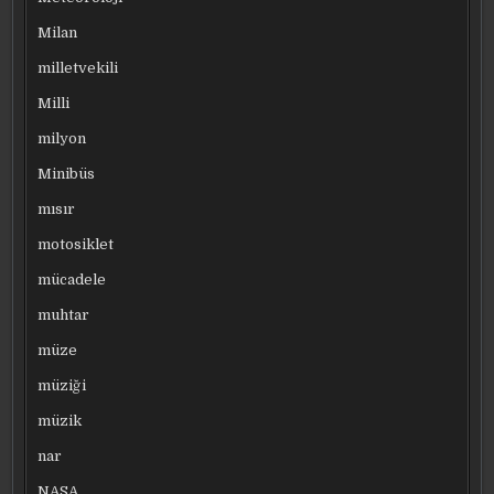
Milan
milletvekili
Milli
milyon
Minibüs
mısır
motosiklet
mücadele
muhtar
müze
müziği
müzik
nar
NASA