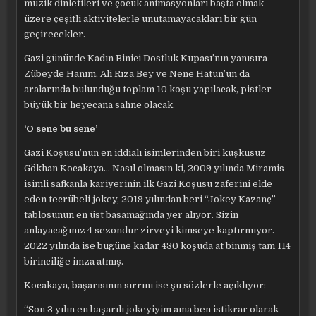
müzik dinletileri ve çocuk animasyonları başta olmak
üzere çeşitli aktivitelerle unutamayacakları bir gün
geçirecekler.
Gazi gününde Kadın Binici Dostluk Kupası’nın yanısıra
Zübeyde Hanım, Ali Rıza Bey ve Nene Hatun’un da
aralarında bulunduğu toplam 10 koşu yapılacak, pistler
büyük bir heyecana sahne olacak.
‘O sene bu sene’
Gazi Koşusu’nun en iddialı isimlerinden biri kuşkusuz
Gökhan Kocakaya… Nasıl olmasın ki, 2009 yılında Miramis
isimli safkanla kariyerinin ilk Gazi Koşusu zaferini elde
eden tecrübeli jokey, 2019 yılından beri “Jokey Kazanç”
tablosunun en üst basamağında yer alıyor. Sizin
anlayacağınız 4 sezondur zirveyi kimseye kaptırmıyor.
2022 yılında ise bugüne kadar 430 koşuda at binmiş tam 114
birinciliğe imza atmış.
Kocakaya, başarısının sırrını ise şu sözlerle açıklıyor:
“Son 3 yılın en başarılı jokeyiyim ama ben istikrar olarak