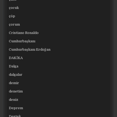
çocuk
çöp
çorum
Cristiano Ronaldo
Cumhurbaşkanı
Cumhurbaşkanı Erdoğan
DAKİKA
Dalga
dalgalar
demir
denetim
deniz
Deprem
Destek