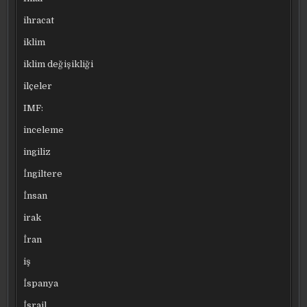
ihracat
iklim
iklim değişikliği
ilçeler
IMF:
inceleme
ingiliz
İngiltere
İnsan
irak
İran
iş
İspanya
İsrail