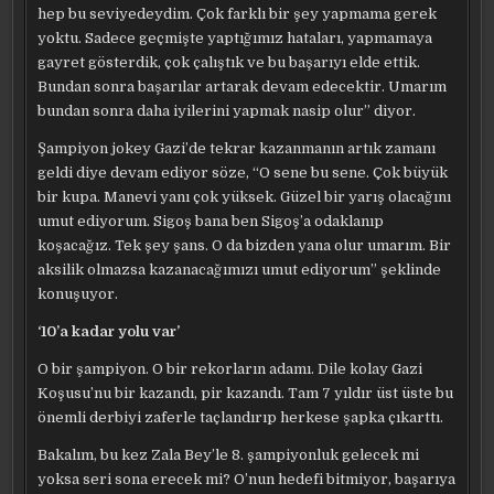
hep bu seviyedeydim. Çok farklı bir şey yapmama gerek
yoktu. Sadece geçmişte yaptığımız hataları, yapmamaya
gayret gösterdik, çok çalıştık ve bu başarıyı elde ettik.
Bundan sonra başarılar artarak devam edecektir. Umarım
bundan sonra daha iyilerini yapmak nasip olur” diyor.
Şampiyon jokey Gazi’de tekrar kazanmanın artık zamanı
geldi diye devam ediyor söze, “O sene bu sene. Çok büyük
bir kupa. Manevi yanı çok yüksek. Güzel bir yarış olacağını
umut ediyorum. Sigoş bana ben Sigoş’a odaklanıp
koşacağız. Tek şey şans. O da bizden yana olur umarım. Bir
aksilik olmazsa kazanacağımızı umut ediyorum” şeklinde
konuşuyor.
‘10’a kadar yolu var’
O bir şampiyon. O bir rekorların adamı. Dile kolay Gazi
Koşusu’nu bir kazandı, pir kazandı. Tam 7 yıldır üst üste bu
önemli derbiyi zaferle taçlandırıp herkese şapka çıkarttı.
Bakalım, bu kez Zala Bey’le 8. şampiyonluk gelecek mi
yoksa seri sona erecek mi? O’nun hedefi bitmiyor, başarıya