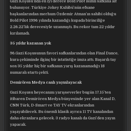
Gazi Koşusu’nda en iyi derece Bold Pilot isimli safkana ait
bulunuyor. Türkiye Jokey Kulübü’nün efsane
başkanlarından merhum Özdemir Atman’ın sahibi olduğu
Bold Pilot 1996 yılında kazandığı kupada birinciliğe
2.26.22’lık derecesiyle uzanmıştı. Bu rekor tam 22 yıldır
kırılamadı.
35 yıldır kazanan yok
96.Gazi Koşusunun favori safkanlarından olan Final Dance,
kura çekiminde ilginç bir istatistiğe imza attı. Başarılı tay
son 35 yıldır hiç bir safkanın yarış kazanamadığı 18
numaralı startı çekti.
Demirören Medya canlı yayınlayacak
Gazi Koşusu heyecanını yarışseverler bugün 17.15’ten
itibaren Demirören Medya bünyesinde yer alan Kanal D,
CNN Türk, D-Smart ve TAY TV ekranlarından
yaşayabilecek. Bu önemli klasik ayrıca 11 TV kanalından
daha ekranlara gelecek. 3 radyo kanalı da Gazi’den yayın
yapacak.