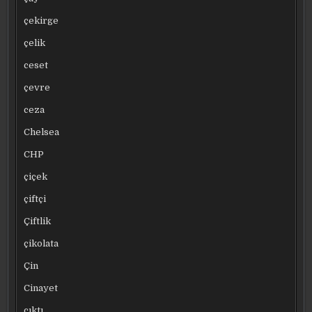
çekirge
çelik
ceset
çevre
ceza
Chelsea
CHP
çiçek
çiftçi
Çiftlik
çikolata
Çin
Cinayet
çıktı