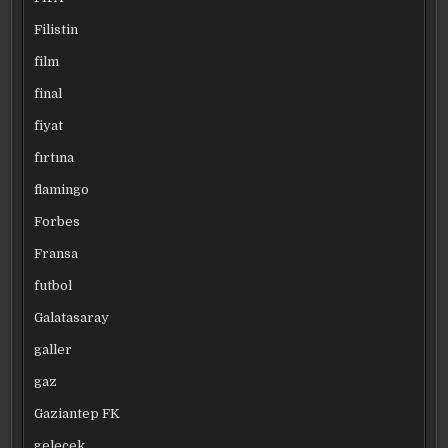
Filistin
film
final
fiyat
fırtına
flamingo
Forbes
Fransa
futbol
Galatasaray
galler
gaz
Gaziantep FK
gelecek