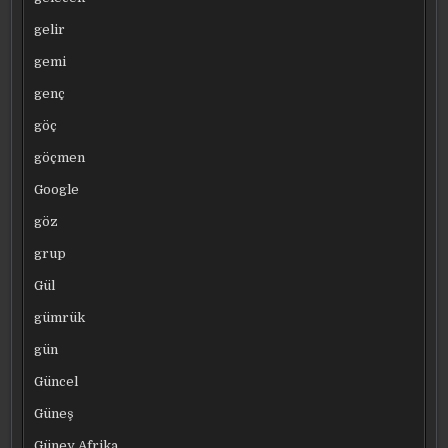
gelir
gemi
genç
göç
göçmen
Google
göz
grup
Gül
gümrük
gün
Güncel
Güneş
Güney Afrika