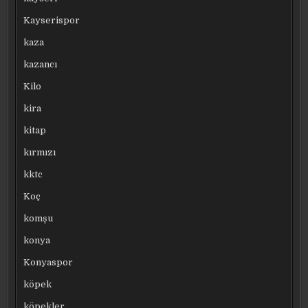
Kayserispor
kaza
kazancı
Kilo
kira
kitap
kırmızı
kktc
Koç
komşu
konya
Konyaspor
köpek
köpekler