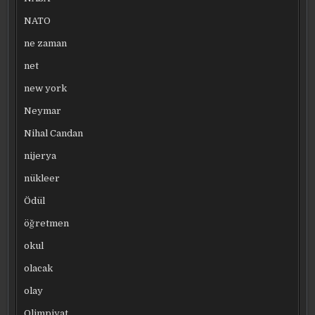
NATO
ne zaman
net
new york
Neymar
Nihal Candan
nijerya
nükleer
Ödül
öğretmen
okul
olacak
olay
Olimpiyat