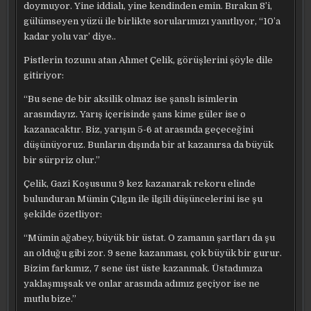
doymuyor. Yine iddialı, yine kendinden emin. Bırakın 8’i,
gülümseyen yüzü ile birlikte sorularımızı yanıtlıyor, “10’a
kadar yolu var’ diye..
Pistlerin tozunu atan Ahmet Çelik, görüşlerini şöyle dile
gitiriyor:
“Bu sene de bir aksilik olmaz ise şanslı isimlerin
arasındayız. Yarış içerisinde şans kime güler ise o
kazanacaktır. Biz, yarışın 5-6 at arasında geçeceğini
düşünüyoruz. Bunların dışında bir at kazanırsa da büyük
bir sürpriz olur.”
Çelik, Gazi Koşusunu 9 kez kazanarak rekoru elinde
bulunduran Mümin Çılgın ile ilgili düşüncelerini ise şu
şekilde özetliyor:
“Mümin ağabey, büyük bir üstat. O zamanın şartları da şu
an olduğu gibi zor. 9 sene kazanması, çok büyük bir gurur.
Bizim farkımız, 7 sene üst üste kazanmak. Üstadımıza
yaklaşmışsak ve onlar arasında adımız geçiyor ise ne
mutlu bize.”