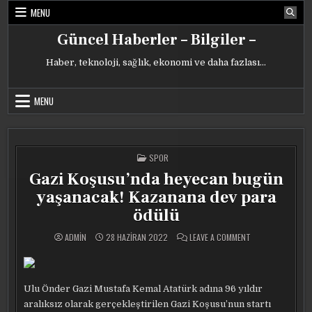
Skip
MENU
to
content
Güncel Haberler – Bilgiler –
Haber, teknoloji, sağlık, ekonomi ve daha fazlası…
MENU
POSTED
SPOR
IN
Gazi Koşusu’nda heyecan bugün
yaşanacak! Kazanana dev para
ödülü
ON
ADMIN
28 HAZIRAN 2022
LEAVE A COMMENT
GAZI
KOŞUSU’NDA
HEYECAN
BUGÜN
YAŞANACAK!
KAZANANA
Ulu Önder Gazi Mustafa Kemal Atatürk adına 96 yıldır
DEV
PARA
aralıksız olarak gerçekleştirilen Gazi Koşusu’nun startı
ÖDÜLÜ