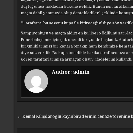
düştüğümüz noktadan bugüne geldik. Bunun için taraftarımı
maçta dahil yanımızda olup desteklediler” şeklinde konuşt
“Taraftara ‘bu sezonu kupa ile bitireceğiz’ diye söz verdik
Şampiyonluğu ve maçta aldığı en iyi libero ödülünü sarı-lac
Fenerbahçe’miz için çok önemli bir günde başladık. Atatür
kırgınlıklarımızı bir kenara bırakıp hem kendimize hem ta
diye söz verdik. Bu kupa öncelikle harika taraftarımıza ar
gören taraftarlarımıza armağan olsun” ifadelerini kullandı.
Author:
admin
Yazı
← Kemal Kılıçdaroğlu kayınbiraderinin cenaze törenine k
gezinmesi