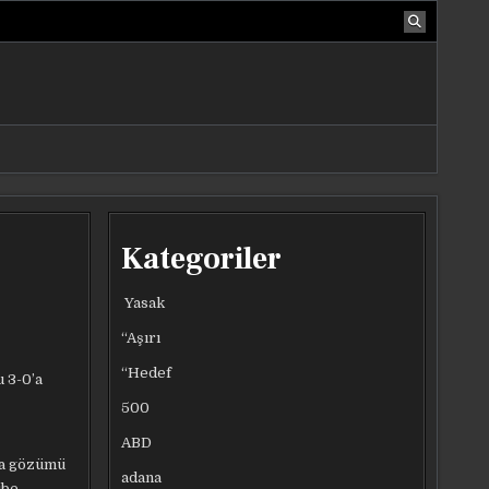
Kategoriler
Yasak
“Aşırı
“Hedef
u 3-0’a
500
ABD
ıda gözümü
adana
ibe