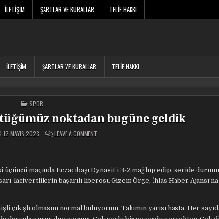
İLETIŞIM
ŞARTLAR VE KURALLAR
TELIF HAKKI
İLETIŞIM
ŞARTLAR VE KURALLAR
TELIF HAKKI
POSTED
SPOR
IN
ştüğümüz noktadan bugüne geldik
ON
12 MAYIS 2023
LEAVE A COMMENT
GIZEM
ÖRGE:
DIBE
DÜŞTÜĞÜMÜZ
NOKTADAN
BUGÜNE
isi üçüncü maçında Eczacıbaşı Dynavit’i 3-2 mağlup edip, seride durum
GELDIK
arı-lacivertlilerin başarılı liberosu Gizem Örge, İhlas Haber Ajansı’na
nişli çıkışlı olmasını normal buluyorum. Takımın yarısı hasta. Her say
daşlarımla gurur duyuyorum. Çok zorlu bir sezondu gerçekten. Çok d