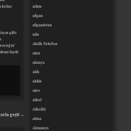
adım
n kolay
afgan
afganistan
ayıs gibi
aile
n
Akıllı Telefon
receğiz’
bını layık
alan
alanya
aldı
aldık
alev
alkol
Alkollü
korla geçti →
alma
Almanya