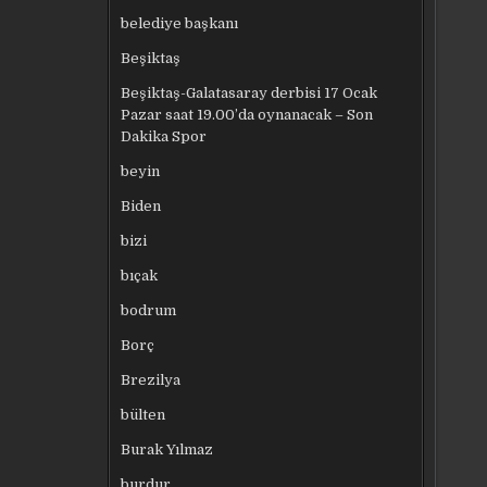
belediye başkanı
Beşiktaş
Beşiktaş-Galatasaray derbisi 17 Ocak
Pazar saat 19.00’da oynanacak – Son
Dakika Spor
beyin
Biden
bizi
bıçak
bodrum
Borç
Brezilya
bülten
Burak Yılmaz
burdur