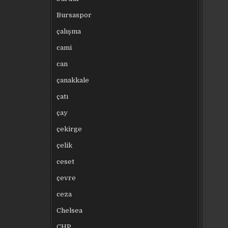
Bursaspor
çalışma
cami
can
çanakkale
çatı
çay
çekirge
çelik
ceset
çevre
ceza
Chelsea
CHP