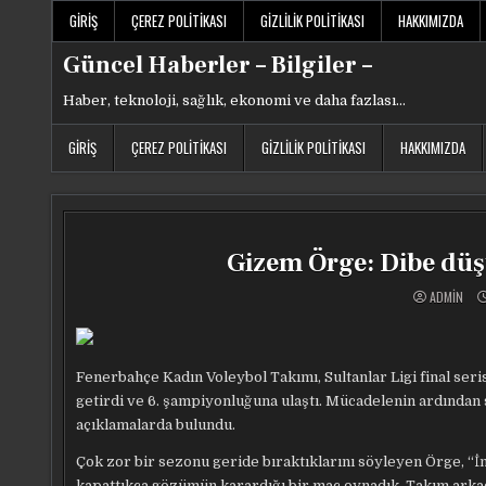
Skip
GIRIŞ
ÇEREZ POLITIKASI
GIZLILIK POLITIKASI
HAKKIMIZDA
to
content
Güncel Haberler – Bilgiler –
Haber, teknoloji, sağlık, ekonomi ve daha fazlası…
GIRIŞ
ÇEREZ POLITIKASI
GIZLILIK POLITIKASI
HAKKIMIZDA
Gizem Örge: Dibe dü
ADMIN
Fenerbahçe Kadın Voleybol Takımı, Sultanlar Ligi final ser
getirdi ve 6. şampiyonluğuna ulaştı. Mücadelenin ardından s
açıklamalarda bulundu.
Çok zor bir sezonu geride bıraktıklarını söyleyen Örge, “İ
kapattıkça gözümün karardığı bir maç oynadık. Takım arka