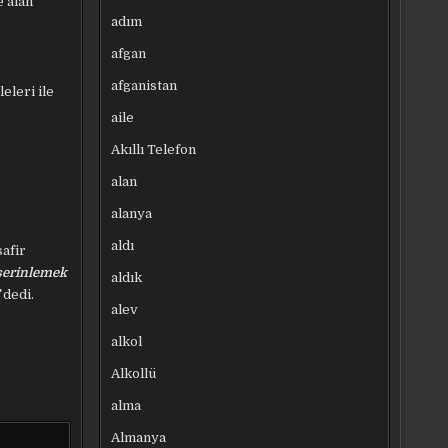
 alan
adım
afgan
afganistan
eleri ile
aile
Akıllı Telefon
alan
alanya
aldı
safir
 serinlemek
aldık
dedi.
alev
alkol
Alkollü
alma
Almanya