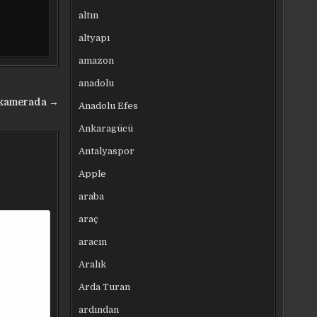
altın
altyapı
amazon
anadolu
ı kamerada →
Anadolu Efes
Ankaragücü
Antalyaspor
Apple
araba
araç
aracın
Aralık
Arda Turan
ardından