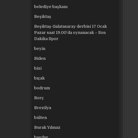
belediye başkanı
Beşiktaş
Beşiktaş-Galatasaray derbisi 17 Ocak
Pazar saat 19.00’da oynanacak – Son
Dakika Spor
beyin
Biden
bizi
bıçak
bodrum
Borç
Brezilya
bülten
Burak Yılmaz
burdur