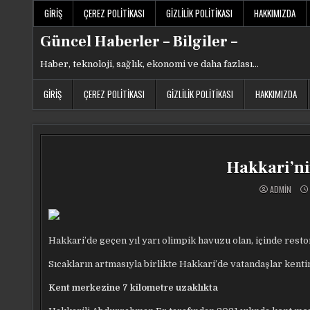
Skip
GIRIŞ
ÇEREZ POLITIKASI
GIZLILIK POLITIKASI
HAKKIMIZDA
to
content
Güncel Haberler – Bilgiler –
Haber, teknoloji, sağlık, ekonomi ve daha fazlası…
GIRIŞ
ÇEREZ POLITIKASI
GIZLILIK POLITIKASI
HAKKIMIZDA
Hakkari’nin
ADMIN
Hakkari’de geçen yıl yarı olimpik havuzu olan, içinde
resto
Sıcakların artmasıyla birlikte Hakkari’de vatandaşlar kentin 
Kent merkezine 7 kilometre uzaklıkta