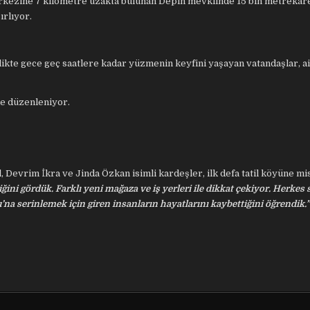
rkezine 7 kilometre uzakta bulunan Depin mevkiinde 15 bin metrekare
ırlıyor.
ikte gece geç saatlere kadar yüzmenin keyfini yaşayan vatandaşlar, ail
de düzenleniyor.
 Devrim İkra ve Jinda Özkan isimli kardeşler, ilk defa tatil köyüne mi
iğini gördük. Farklı yeni mağaza ve iş yerleri ile dikkat çekiyor. Herkes
’na serinlemek için giren insanların hayatlarını kaybettiğini öğrendik.”