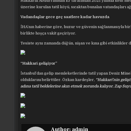
Hakkarili Abdurrahman Er tarafından 2021 yılında kent me
üzerine kurulan tatil köyü, sıcaktan bunalan vatandaşları ağ
Vadandaşlar gece geç saatlere kadar havuzda
İHA’nın haberine göre, huzur ve güvenin sağlanmasıyla birl
birlikte hoşça vakit geçiriyor.
Tesiste aynı zamanda düğün, nişan ve kına gibi etkinlikler 
“Hakkari gelişiyor”
İstanbul’dan gelip memleketlerinde tatil yapan Deniz Minel,
olduklarını belirttiler.
Özkan kardeşler,
“Hakkari’nin gelişt
adına tatil beldelerine akın etmek zorunda kalıyor. Zap Suyu
Author:
admin