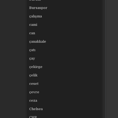
Bursaspor
çalışma
cami
can
çanakkale
çatı
çay
çekirge
çelik
ceset
çevre
ceza
Chelsea
CHP