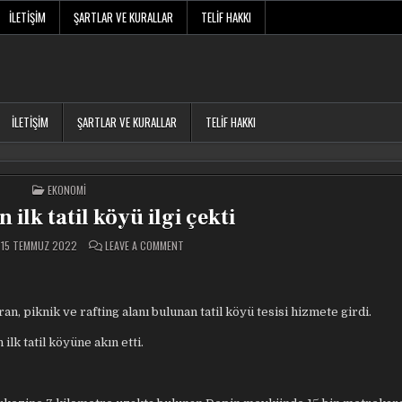
İLETIŞIM
ŞARTLAR VE KURALLAR
TELIF HAKKI
İLETIŞIM
ŞARTLAR VE KURALLAR
TELIF HAKKI
POSTED
EKONOMI
IN
 ilk tatil köyü ilgi çekti
ON
15 TEMMUZ 2022
LEAVE A COMMENT
HAKKARI’NIN
ILK
TATIL
KÖYÜ
ILGI
ÇEKTI
ran, piknik ve rafting alanı bulunan
tatil köyü tesisi hizmete girdi.
ilk tatil köyüne akın etti.