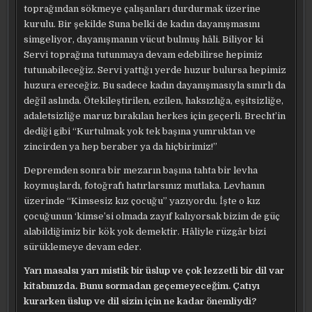
toprağından sökmeye çalışanları durdurmak üzerine
kurulu. Bir şekilde Suna belki de kadın dayanışmasını
simgeliyor, dayanışmanın vücut bulmuş hâli. Biliyor ki
Servi toprağına tutunmaya devam edebilirse hepimiz
tutunabileceğiz. Servi yattığı yerde huzur bulursa hepimiz
huzura ereceğiz. Bu sadece kadın dayanışmasıyla sınırlı da
değil aslında. Ötekileştirilen, ezilen, haksızlığa, eşitsizliğe,
adaletsizliğe maruz bırakılan herkes için geçerli. Brecht’in
dediği gibi “Kurtulmak yok tek başına yumruktan ve
zincirden ya hep beraber ya da hiçbirimiz!”
Depremden sonra bir mezarın başına tahta bir levha
koymuşlardı, fotoğrafı hatırlarsınız mutlaka. Levhanın
üzerinde “Kimsesiz kız çocuğu” yazıyordu. İşte o kız
çocuğunun ‘kimse’si olmada zayıf kalıyorsak bizim de güç
alabildiğimiz bir kök yok demektir. Hâliyle rüzgâr bizi
sürüklemeye devam eder.
Yarı masalsı yarı mistik bir üslup ve çok lezzetli bir dil var
kitabınızda. Bunu sormadan geçemeyeceğim. Çatıyı
kurarken üslup ve dil sizin için ne kadar önemliydi?