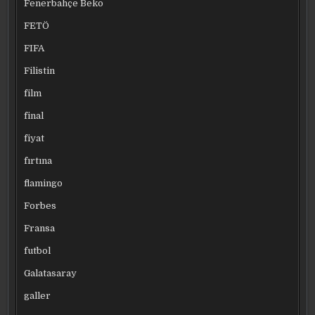
Fenerbahçe Beko
FETÖ
FIFA
Filistin
film
final
fiyat
fırtına
flamingo
Forbes
Fransa
futbol
Galatasaray
galler