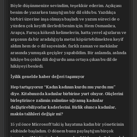
Böyle düşünmenize sevindim, teşekkür ederim. Açıkçası
benim de yazarken tanıştığım bir dil oldu bu. Yazdıkça
birbiri üzerine inşa olmaya başladı ve yazım süreci de o
yüzden çok keyifli ilerledi benim için. Hem Osmanlıca,
Arapça, Farsça kökenli kelimelerin, hatta yerel ağızların ve
argonun da bir aradalığıyla metni köpürtebilmekten keyif
aldım hem de o dil sayesinde, farklı zaman ve mekânlar
arasında yumuşak geçişler yapabildim. Bir anlamda, aslında
hikâye bu çoklu dili doğurdu ama ortaya çıkan bu dil de
hikâyeyi besledi.
İyilik genelde haber değeri taşımıyor
Hep tartışıyoruz “Kadın kadının kurdu mu yurdu mu”
diye. Kitabınızda kadınlar birbirine yurt oluyor. Güçlerini
birleştirince zalimin zulmüne uğramış kadınlar
değiştirebiliyorlar kaderlerini. Birlik olunca kadınlar,
makûs talihleri değişir mi?
15 yıl önce Microsoft’taki iş hayatıma kadın bir yöneticinin
ekibinde başladım. O dönem bunu paylaştığım birçok