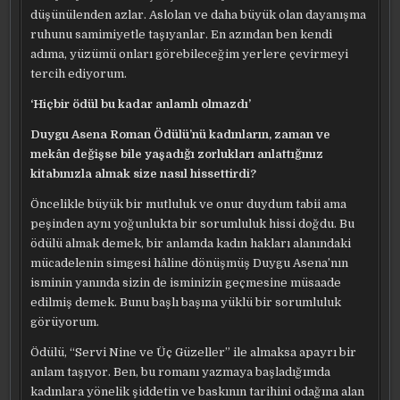
düşünülenden azlar. Aslolan ve daha büyük olan dayanışma
ruhunu samimiyetle taşıyanlar. En azından ben kendi
adıma, yüzümü onları görebileceğim yerlere çevirmeyi
tercih ediyorum.
‘Hiçbir ödül bu kadar anlamlı olmazdı’
Duygu Asena Roman Ödülü’nü kadınların, zaman ve
mekân değişse bile yaşadığı zorlukları anlattığınız
kitabınızla almak size nasıl hissettirdi?
Öncelikle büyük bir mutluluk ve onur duydum tabii ama
peşinden aynı yoğunlukta bir sorumluluk hissi doğdu. Bu
ödülü almak demek, bir anlamda kadın hakları alanındaki
mücadelenin simgesi hâline dönüşmüş Duygu Asena’nın
isminin yanında sizin de isminizin geçmesine müsaade
edilmiş demek. Bunu başlı başına yüklü bir sorumluluk
görüyorum.
Ödülü, “Servi Nine ve Üç Güzeller” ile almaksa apayrı bir
anlam taşıyor. Ben, bu romanı yazmaya başladığımda
kadınlara yönelik şiddetin ve baskının tarihini odağına alan