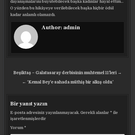
dayanışmalarını büyütebilecek başka kadınlar hayal ettim…
O yüzden bu hikâyeye verilebilecek başka hiçbir ödül
kadar anlamlı olamazdı.
Author:
admin
Yazı
Beşiktaş – Galatasaray derbisinin muhtemel 11’leri →
gezinmesi
← ‘Kemal Bey’e sahada müthiş bir alkış oldu’
Bir yanıt yazın
E-posta adresiniz yayınlanmayacak.
Gerekli alanlar
*
ile
işaretlenmişlerdir
Yorum
*