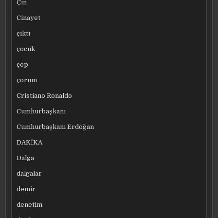
Çin
Cinayet
çıktı
çocuk
çöp
çorum
Cristiano Ronaldo
Cumhurbaşkanı
Cumhurbaşkanı Erdoğan
DAKİKA
Dalga
dalgalar
demir
denetim