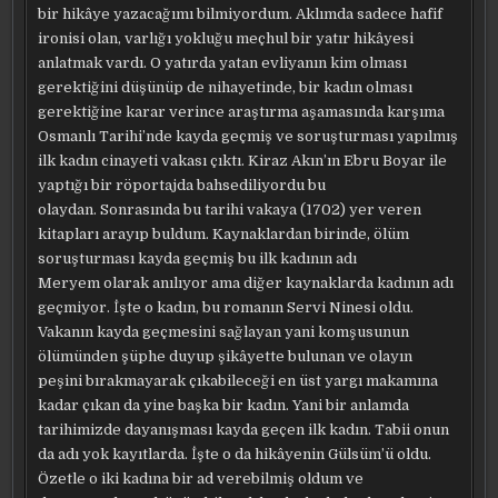
bir hikâye yazacağımı bilmiyordum. Aklımda sadece hafif
ironisi olan, varlığı yokluğu meçhul bir yatır hikâyesi
anlatmak vardı. O yatırda yatan evliyanın kim olması
gerektiğini düşünüp de nihayetinde, bir kadın olması
gerektiğine karar verince araştırma aşamasında karşıma
Osmanlı Tarihi’nde kayda geçmiş ve soruşturması yapılmış
ilk kadın cinayeti vakası çıktı. Kiraz Akın’ın Ebru Boyar ile
yaptığı bir röportajda bahsediliyordu bu
olaydan. Sonrasında bu tarihi vakaya (1702) yer veren
kitapları arayıp buldum. Kaynaklardan birinde, ölüm
soruşturması kayda geçmiş bu ilk kadının adı
Meryem olarak anılıyor ama diğer kaynaklarda kadının adı
geçmiyor. İşte o kadın, bu romanın Servi Ninesi oldu.
Vakanın kayda geçmesini sağlayan yani komşusunun
ölümünden şüphe duyup şikâyette bulunan ve olayın
peşini bırakmayarak çıkabileceği en üst yargı makamına
kadar çıkan da yine başka bir kadın. Yani bir anlamda
tarihimizde dayanışması kayda geçen ilk kadın. Tabii onun
da adı yok kayıtlarda. İşte o da hikâyenin Gülsüm’ü oldu.
Özetle o iki kadına bir ad verebilmiş oldum ve