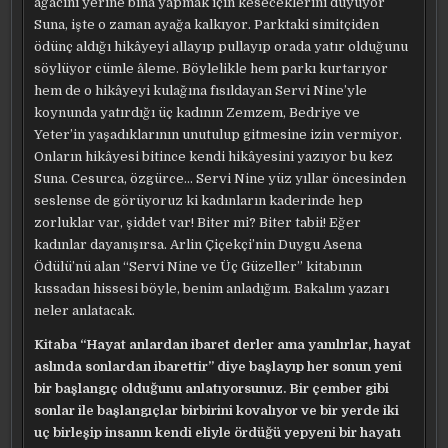
ağacını yerine bina yapmak için keseceklerini duyuyor
Suna, işte o zaman ayağa kalkıyor. Parktaki simitçiden
ödünç aldığı hikâyeyi allayıp pullayıp orada yatır olduğunu
söylüyor cümle âleme. Böylelikle hem parkı kurtarıyor
hem de o hikâyeyi kulağına fısıldayan Servi Nine’yle
koynunda yatırdığı üç kadının Zemzem, Bedriye ve
Yeter’in yaşadıklarının unutulup gitmesine izin vermiyor.
Onların hikâyesi bitince kendi hikâyesini yazıyor bu kez
Suna. Cesurca, özgürce… Servi Nine yüz yıllar öncesinden
seslense de görüyoruz ki kadınların kaderinde hep
zorluklar var, şiddet var! Biter mi? Biter tabii! Eğer
kadınlar dayanışırsa. Arlin Çiçekçi’nin Duygu Asena
Ödülü’nü alan “Servi Nine ve Üç Güzeller” kitabının
kıssadan hissesi böyle, benim anladığım. Bakalım yazarı
neler anlatacak.
Kitaba “Hayat anlardan ibaret derler ama yanılırlar, hayat
aslında sonlardan ibarettir” diye başlayıp her sonun yeni
bir başlangıç olduğunu anlatıyorsunuz. Bir çember gibi
sonlar ile başlangıçlar birbirini kovalıyor ve bir yerde iki
uç birleşip insanın kendi eliyle ördüğü yepyeni bir hayatı