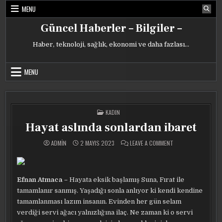
Skip
MENU
to
content
Güncel Haberler – Bilgiler –
Haber, teknoloji, sağlık, ekonomi ve daha fazlası…
MENU
POSTED
KADIN
IN
Hayat aslında sonlardan ibaret
ON
ADMIN
2 MAYIS 2023
LEAVE A COMMENT
HAYAT
ASLINDA
SONLARDAN
IBARET
Efnan Atmaca –
Hayata eksik başlamış Suna, Fırat ile
tamamlanır sanmış. Yaşadığı sonla anlıyor ki kendi kendine
tamamlanması lazım insanın. Evinden her gün selam
verdiği servi ağacı yalnızlığına ilaç. Ne zaman ki o servi