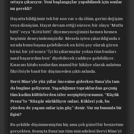
ortaya çıkarıyor. Yeni başlangıçlar yapabilmek için sonlar
mı gerekli?
Hayatta bildiğimiz tek bir son var o da ölüm, gerisi değişim
veya dönüşüm. Hayat devam ettiği sürece; bir olaya “Mutlu
bitti” veya “Kötü bitti” diyemeyeceğimizi hemen hemen
hepimiz deneyimlemişizdir. Mesela işten çıkarıldığında o
sırada bunu başına gelebilecek en kötü şey olarak gören
birisi, bir yıl sonra “İyi ki çıkarmışlar yoksa tüm bunları
nasıl başarırdım ben” diyebilecek raddeye gelebiliyor.
Kısacası kitabı sonlardan mamul bir hikâye olarak anlatma
fikri böyle basit bir düşünceden çıktı aslında.
Servi Nine’yle yüz yıllar öncesine giderken Suna’yla tam
da bugüne geliyoruz. Yaşadığımız topraklardan geçmiş
tüm kadim kültürlerden izler serpiştiriyorsunuz. “Küçük
Prens”te “Rüzgâr sürüklüyor onları. Kökleri yok, bu
yüzden de yaşam onlar için güç” denir. Var mı bununla bir
ilgisi?
Bu şekilde düşünmemiştim hiç ama çok güzel bir benzetme
gerçekten. Sonuçta Suna’nın tüm mücadelesi Servi Nine’yi