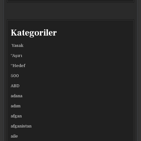
Kategoriler
Yasak
“Aşırı
“Hedef
500
ABD
adana
adım
afgan
afganistan
aile