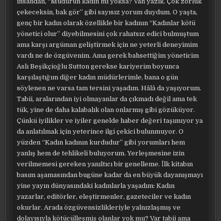
insandan, “Müdürün kadın mı yoksa? Vah yazık. Çok zorluk
çekeceksin, bak gör” gibi sayısız yorum duydum. O yaşta,
genç bir kadın olarak özellikle bir kadının “Kadınlar kötü
yönetici olur” diyebilmesini çok rahatsız edici bulmuştum
ama karşı argüman geliştirmek için ne yeterli deneyimim
vardı ne de özgüvenim. Ama gerek bahsettiğim yöneticim
Aslı Beşikçioğlu Sutton gerekse kariyerim boyunca
karşılaştığım diğer kadın müdürlerimle, bana o gün
söylenen ne varsa tam tersini yaşadım. Hâlâ da yaşıyorum.
Tabii, aralarından iyi olmayanlar da çıkmadı değil ama tek
tük, yine de daha kalabalık olan onlarmış gibi gözüküyor.
Çünkü iyilikler ve iyiler genelde haber değeri taşımıyor ya
da anlatılmak için yeterince ilgi çekici bulunmuyor. O
yüzden “Kadın kadının kurdudur” gibi yorumları hem
yanlış hem de tehlikeli buluyorum. Yerleşmesine izin
verilmemesi gereken yanıltıcı bir genelleme. İlk kitabın
basım aşamasından bugüne kadar da en büyük dayanışmayı
yine yayın dünyasındaki kadınlarla yaşadım: Kadın
yazarlar, editörler, eleştirmenler, gazeteciler ve kadın
okurlar. Arada özgüvensizlikleriyle yalnızlaşmış ve
dolayısıyla kötücülleşmiş olanlar yok mu? Var tabii ama