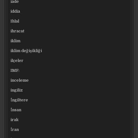
iade
iddia
Ihlal
ihracat
iklim
iklim değişikliği
ilçeler
IMF:
inceleme
ingiliz
İngiltere
İnsan
irak
İran