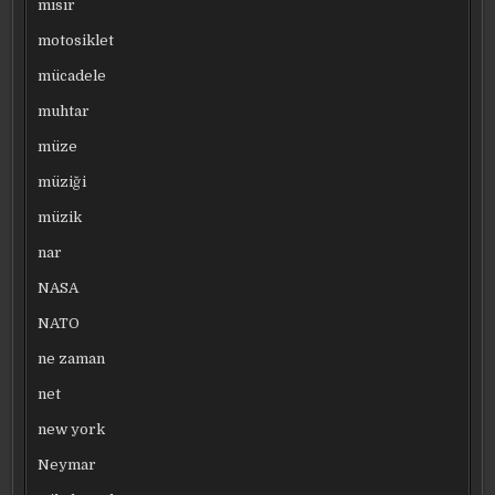
mısır
motosiklet
mücadele
muhtar
müze
müziği
müzik
nar
NASA
NATO
ne zaman
net
new york
Neymar