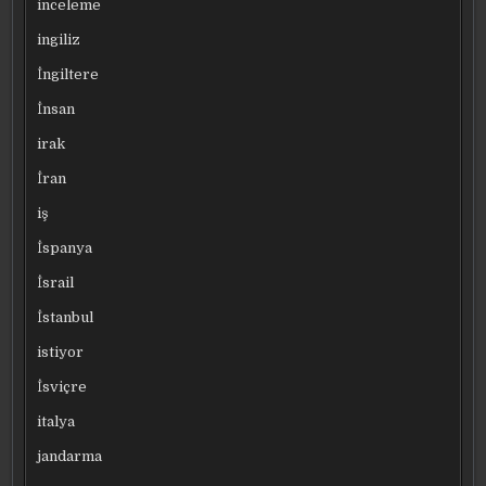
inceleme
ingiliz
İngiltere
İnsan
irak
İran
iş
İspanya
İsrail
İstanbul
istiyor
İsviçre
italya
jandarma