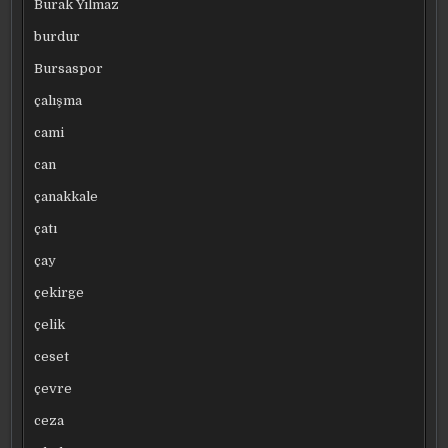
Burak Yılmaz
burdur
Bursaspor
çalışma
cami
can
çanakkale
çatı
çay
çekirge
çelik
ceset
çevre
ceza