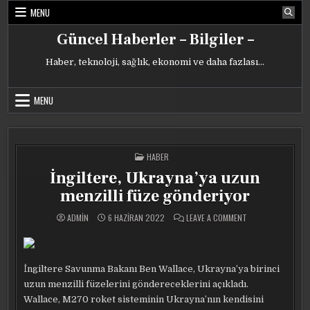
Skip
MENU
to
content
Güncel Haberler – Bilgiler –
Haber, teknoloji, sağlık, ekonomi ve daha fazlası…
MENU
POSTED
HABER
IN
İngiltere, Ukrayna’ya uzun
menzilli füze gönderiyor
ON
ADMIN
6 HAZIRAN 2022
LEAVE A COMMENT
İNGILTERE,
UKRAYNA’YA
UZUN
MENZILLI
FÜZE
GÖNDERIYOR
İngiltere Savunma Bakanı Ben Wallace, Ukrayna’ya birinci
uzun menzilli füzelerini göndereceklerini açıkladı.
Wallace, M270 roket sisteminin Ukrayna’nın kendisini