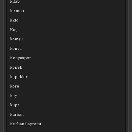
kitap
kırmızı
kktc
Koç
komşu
konya
Konyaspor
köpek
köpekler
kore
köy
kupa
kurban
Kurban Bayramı