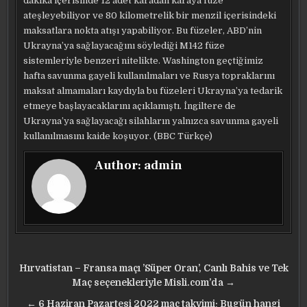
dakika içerisinde 12 adet karadan karaya füze
ateşleyebiliyor ve 80 kilometrelik bir menzil içerisindeki
maksatlara nokta atışı yapabiliyor. Bu füzeler, ABD’nin
Ukrayna’ya sağlayacağını söylediği M142 füze
sistemleriyle benzeri nitelikte. Washington geçtiğimiz
hafta savunma gayeli kullanılmaları ve Rusya topraklarını
maksat almamaları kaydıyla bu füzeleri Ukrayna’ya tedarik
etmeye başlayacaklarını açıklamıştı. İngiltere de
Ukrayna’ya sağlayacağı silahların yalnızca savunma gayeli
kullanılmasını kaide koşuyor. (BBC Türkçe)
Author:
admin
Yazı
Hırvatistan – Fransa maçı ’Süper Oran’, Canlı Bahis ve Tek
gezinmesi
Maç seçenekleriyle Misli.com’da →
← 6 Haziran Pazartesi 2022 maç takvimi: Bugün hangi