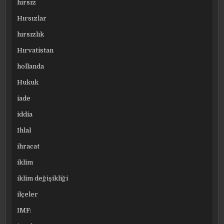
hırsız
Hırsızlar
hırsızlık
Hırvatistan
hollanda
Hukuk
iade
iddia
Ihlal
ihracat
iklim
iklim değişikliği
ilçeler
IMF: