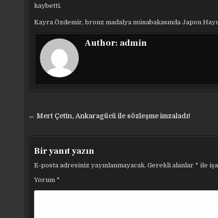
kaybetti.
Kayra Özdemir, bronz madalya müsabakasında Japon Hayun
Author:
admin
Yazı
← Mert Çetin, Ankaragücü ile sözleşme imzaladı!
gezinmesi
Bir yanıt yazın
E-posta adresiniz yayınlanmayacak.
Gerekli alanlar
*
ile iş
Yorum
*