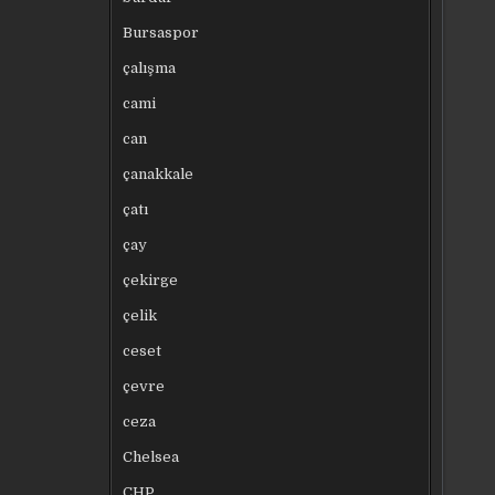
Bursaspor
çalışma
cami
can
çanakkale
çatı
çay
çekirge
çelik
ceset
çevre
ceza
Chelsea
CHP