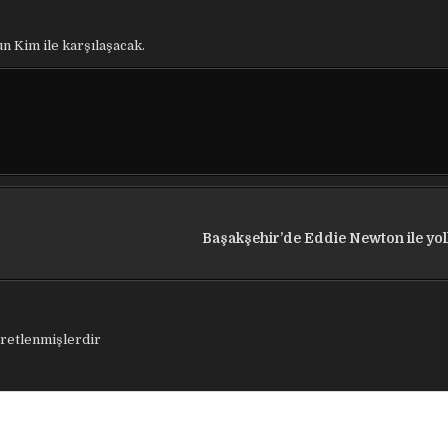
 Kim ile karşılaşacak.
Başakşehir’de Eddie Newton ile yoll
aretlenmişlerdir