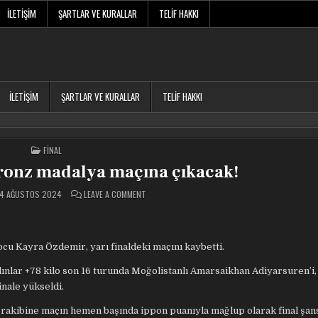
İLETIŞIM
ŞARTLAR VE KURALLAR
TELIF HAKKI
İLETIŞIM
ŞARTLAR VE KURALLAR
TELIF HAKKI
POSTED
FINAL
IN
ronz madalya maçına çıkacak!
ON
4 AĞUSTOS 2024
LEAVE A COMMENT
KAYRA
ÖZDEMIR
BRONZ
MADALYA
MAÇINA
ÇIKACAK!
cu Kayra Özdemir, yarı finaldeki maçını kaybetti.
nlar +78 kilo son 16 turunda Moğolistanlı Amarsaikhan Adiyarsuren’i
nale yükseldi.
cu, rakibine maçın hemen başında ippon puanıyla mağlup olarak final şan