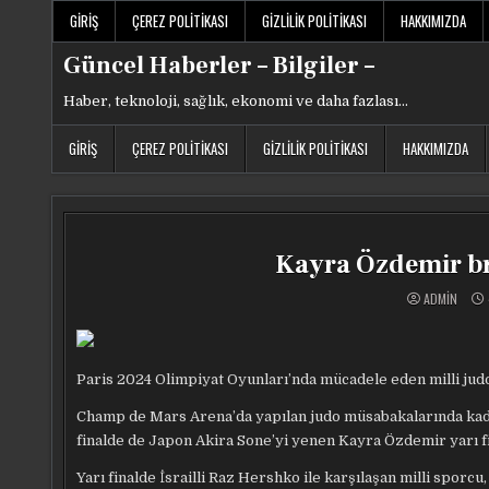
Skip
GIRIŞ
ÇEREZ POLITIKASI
GIZLILIK POLITIKASI
HAKKIMIZDA
to
content
Güncel Haberler – Bilgiler –
Haber, teknoloji, sağlık, ekonomi ve daha fazlası…
GIRIŞ
ÇEREZ POLITIKASI
GIZLILIK POLITIKASI
HAKKIMIZDA
Kayra Özdemir b
ADMIN
Paris 2024 Olimpiyat Oyunları’nda mücadele eden milli judo
Champ de Mars Arena’da yapılan judo müsabakalarında kadı
finalde de Japon Akira Sone’yi yenen Kayra Özdemir yarı fi
Yarı finalde İsrailli Raz Hershko ile karşılaşan milli spor