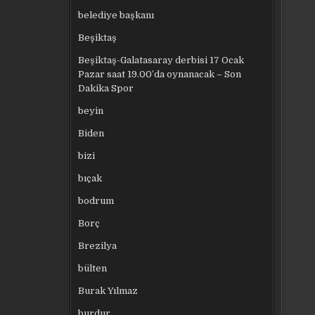
belediye başkanı
Beşiktaş
Beşiktaş-Galatasaray derbisi 17 Ocak
Pazar saat 19.00’da oynanacak – Son
Dakika Spor
beyin
Biden
bizi
bıçak
bodrum
Borç
Brezilya
bülten
Burak Yılmaz
burdur