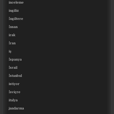
inceleme
ingiliz
İngiltere
İnsan
irak
İran
iş
İspanya
İsrail
İstanbul
istiyor
İsviçre
italya
jandarma