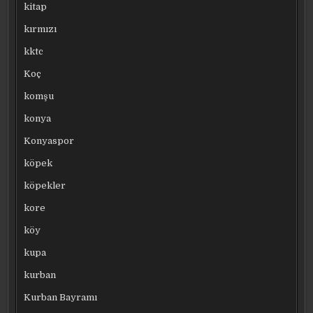
kitap
kırmızı
kktc
Koç
komşu
konya
Konyaspor
köpek
köpekler
kore
köy
kupa
kurban
Kurban Bayramı