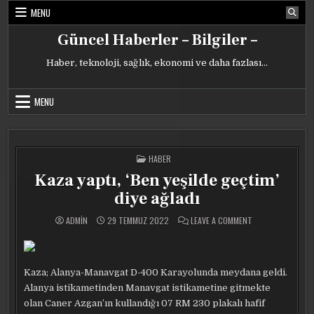
Skip
MENU
to
content
Güncel Haberler – Bilgiler –
Haber, teknoloji, sağlık, ekonomi ve daha fazlası…
MENU
POSTED
HABER
IN
Kaza yaptı, ‘Ben yeşilde geçtim’
diye ağladı
ON
ADMIN
29 TEMMUZ 2022
LEAVE A COMMENT
KAZA
YAPTI,
‘BEN
YEŞILDE
GEÇTIM’
DIYE
Kaza; Alanya-Manavgat D-400 Karayolunda meydana geldi.
AĞLADI
Alanya istikametinden Manavgat istikametine gitmekte
olan Caner Azgan’ın kullandığı 07 RM 230 plakalı hafif