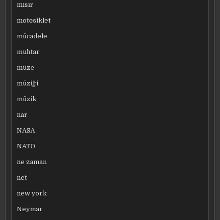
mısır
motosiklet
mücadele
muhtar
müze
müziği
müzik
nar
NASA
NATO
ne zaman
net
new york
Neymar