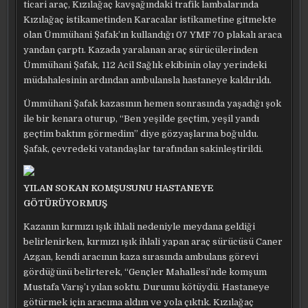
ticari araç, Kızılağaç kavşağındaki trafik lambalarında
Kızılağaç istikametinden Karacalar istikametine gitmekte
olan Ümmühani Şafak’ın kullandığı 07 YMF 70 plakalı araca
yandan çarptı. Kazada yaralanan araç sürücülerinden
Ümmühani Şafak, 112 Acil Sağlık ekibinin olay yerindeki
müdahalesinin ardından ambulansla hastaneye kaldırıldı.
Ümmühani Şafak kazasının hemen sonrasında yaşadığı şok
ile bir kenara oturup, “Ben yeşilde geçtim, yeşil yandı
geçtim baktım görmedim” diye gözyaşlarına boğuldu.
Şafak, çevredeki vatandaşlar tarafından sakinleştirildi.
YILAN SOKAN KOMŞUSUNU HASTANEYE
GÖTÜRÜYORMUŞ
Kazanın kırmızı ışık ihlali nedeniyle meydana geldiği
belirlenirken, kırmızı ışık ihlali yapan araç sürücüsü Caner
Azgan, kendi aracının kaza sırasında ambulans görevi
gördüğünü belirterek, “Gençler Mahallesi’nde komşum
Mustafa Varış’ı yılan soktu. Durumu kötüydü. Hastaneye
götürmek için aracıma aldım ve yola çıktık. Kızılağaç