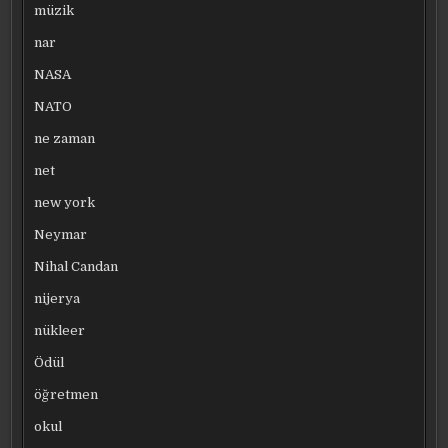
müzik
nar
NASA
NATO
ne zaman
net
new york
Neymar
Nihal Candan
nijerya
nükleer
Ödül
öğretmen
okul