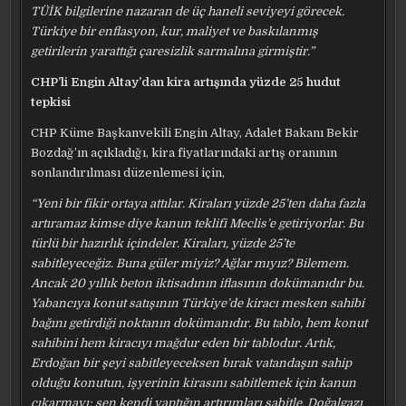
TÜİK bilgilerine nazaran de üç haneli seviyeyi görecek.
Türkiye bir enflasyon, kur, maliyet ve baskılanmış
getirilerin yarattığı çaresizlik sarmalına girmiştir.”
CHP’li Engin Altay’dan kira artışında yüzde 25 hudut
tepkisi
CHP Küme Başkanvekili Engin Altay, Adalet Bakanı Bekir
Bozdağ’ın açıkladığı, kira fiyatlarındaki artış oranının
sonlandırılması düzenlemesi için,
“Yeni bir fikir ortaya attılar. Kiraları yüzde 25’ten daha fazla
artıramaz kimse diye kanun teklifi Meclis’e getiriyorlar. Bu
türlü bir hazırlık içindeler. Kiraları, yüzde 25’te
sabitleyeceğiz. Buna güler miyiz? Ağlar mıyız? Bilemem.
Ancak 20 yıllık beton iktisadının iflasının dokümanıdır bu.
Yabancıya konut satışının Türkiye’de kiracı mesken sahibi
bağını getirdiği noktanın dokümanıdır. Bu tablo, hem konut
sahibini hem kiracıyı mağdur eden bir tablodur. Artık,
Erdoğan bir şeyi sabitleyeceksen bırak vatandaşın sahip
olduğu konutun, işyerinin kirasını sabitlemek için kanun
çıkarmayı; sen kendi yaptığın artırımları sabitle. Doğalgazı