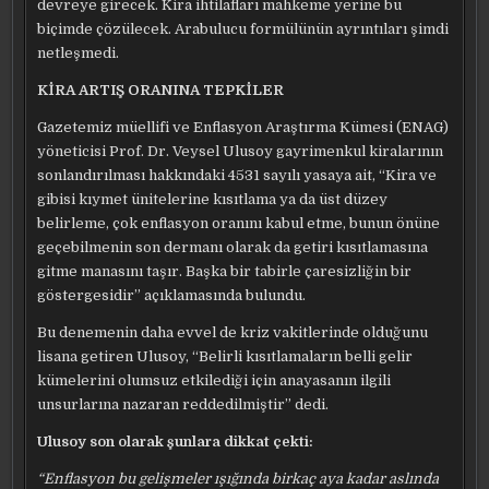
devreye girecek. Kira ihtilafları mahkeme yerine bu
biçimde çözülecek. Arabulucu formülünün ayrıntıları şimdi
netleşmedi.
KİRA ARTIŞ ORANINA TEPKİLER
Gazetemiz müellifi ve Enflasyon Araştırma Kümesi (ENAG)
yöneticisi Prof. Dr. Veysel Ulusoy gayrimenkul kiralarının
sonlandırılması hakkındaki 4531 sayılı yasaya ait, “Kira ve
gibisi kıymet ünitelerine kısıtlama ya da üst düzey
belirleme, çok enflasyon oranını kabul etme, bunun önüne
geçebilmenin son dermanı olarak da getiri kısıtlamasına
gitme manasını taşır. Başka bir tabirle çaresizliğin bir
göstergesidir” açıklamasında bulundu.
Bu denemenin daha evvel de kriz vakitlerinde olduğunu
lisana getiren Ulusoy, “Belirli kısıtlamaların belli gelir
kümelerini olumsuz etkilediği için anayasanın ilgili
unsurlarına nazaran reddedilmiştir” dedi.
Ulusoy son olarak şunlara dikkat çekti:
“Enflasyon bu gelişmeler ışığında birkaç aya kadar aslında