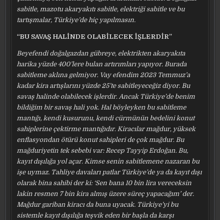
sabitle, mazotu akaryakıtı sabitle, elektriği sabitle ve bu
tartışmalar, Türkiye’de hiç yapılmasın.
“BU SAVAŞ HALİNDE OLABİLECEK İŞLERDİR”
Beyefendi doğalgazdan gübreye, elektrikten akaryakıta
harika yüzde 400’lere bulan artırımları yapıyor. Burada
sabitleme aklına gelmiyor. Vay efendim 2023 Temmuz’a
kadar kira artışlarını yüzde 25’te sabitleyeceğiz diyor. Bu
savaş halinde olabilecek işlerdir. Ancak Türkiye’de benim
bildiğim bir savaş hali yok. Hal böyleyken bu sabitleme
mantığı, kendi kusurunu, kendi cürmünün bedelini konut
sahiplerine çektirme mantığıdır. Kiracılar mağdur, yüksek
enflasyondan ötürü konut sahipleri de çok mağdur. Bu
mağduriyetin tek sebebi var: Recep Tayyip Erdoğan. Bu,
kayıt dışılığa yol açar. Kimse senin sabitlemene nazaran bu
işe uymaz. Tahliye davaları patlar Türkiye’de ya da kayıt dışı
olarak bina sahibi der ki: ‘Sen bana 10 bin lira vereceksin
lakin resmen 7 bin kira almış üzere süreç yapacağım’ der.
Mağdur gariban kiracı da buna uyacak. Türkiye’yi bu
sistemle kayıt dışılığa teşvik eden bir başla da karşı