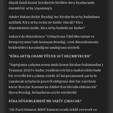
düşük faizli konut kredisiyle birlikte kira fiyatlarında
KIRA
ARTIŞ
önemli bir artış yaşanmıştı.
SONU
NE
KADAR?
Adalet Bakanı Bekir Bozdağ ise kiralarda artış hududunu
açıkladı. Kira artış oranı ne kadar olacak? Kira
düzenlemesi nedir, kira artış hududu ne kadar?
Ankara’da düzenlenen “Uzlaştırma Ödül Merasimi ve
Sempozyumu”nda konuşan Bozdağ, yeni düzenlemenin,
beklentileri karşıladığını umduğunu söyledi.
“KİRA ARTIŞ ORANI YÜZDE 25’İ GEÇMEYECEK”
“Yaptığımız çalışma sonucunda konut kiraları bakımından 1
Temmuz 2023’e kadar yenilenecek kira mukavelelerinde
bir evvelki kira yılının yüzde 25’ini geçmemek şartıyla
yapılacak artışların geçerli olduğuna dair bir süreksiz
karar Borçlar Kanunu’na Adalet Kurulu’nda eklenecek”
diyen Bozdağ, kelamlarını şöyle sürdürdü:
KİRA DÜZENLEMESİ NE VAKİT ÇIKACAK?
“AK Parti kümesi, MHP kümesi orada teklif verecek ve