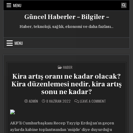
Skip
MENU
to
content
Güncel Haberler – Bilgiler –
Haber, teknoloji, sağlık, ekonomi ve daha fazlası…
MENU
POSTED
HABER
IN
Kira artış oranı ne kadar olacak?
Kira düzenlemesi nedir, kira artış
sonu ne kadar?
ON
ADMIN
8 HAZIRAN 2022
LEAVE A COMMENT
KIRA
ARTIŞ
ORANI
NE
KADAR
OLACAK?
AKP’li Cumhurbaşkanı Recep Tayyip Erdoğan’ın geçen
KIRA
DÜZENLEMESI
aylarda kabine toplantısından ‘müjde’ diye duyurduğu
NEDIR,