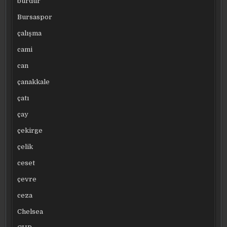
burdur
Bursaspor
çalışma
cami
can
çanakkale
çatı
çay
çekirge
çelik
ceset
çevre
ceza
Chelsea