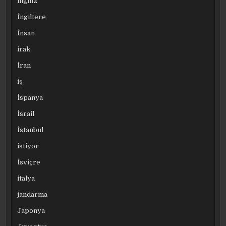
ingiliz
İngiltere
İnsan
irak
İran
iş
İspanya
İsrail
İstanbul
istiyor
İsviçre
italya
jandarma
Japonya