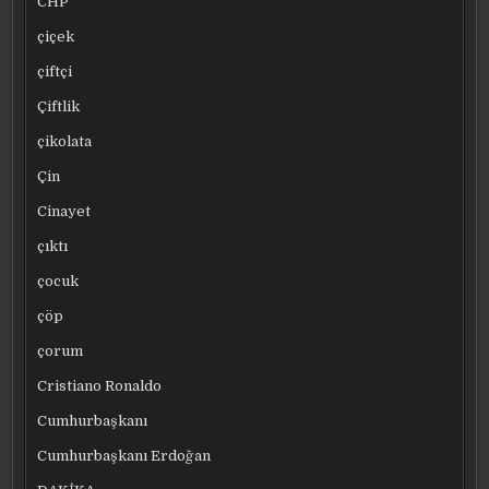
CHP
çiçek
çiftçi
Çiftlik
çikolata
Çin
Cinayet
çıktı
çocuk
çöp
çorum
Cristiano Ronaldo
Cumhurbaşkanı
Cumhurbaşkanı Erdoğan