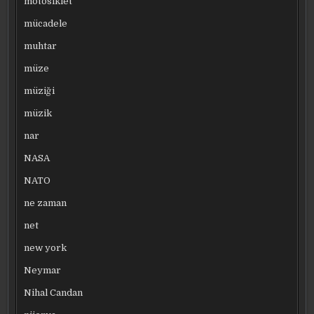
motosiklet
mücadele
muhtar
müze
müziği
müzik
nar
NASA
NATO
ne zaman
net
new york
Neymar
Nihal Candan