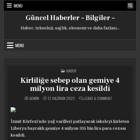
Skip
MENU
to
content
Güncel Haberler – Bilgiler –
Haber, teknoloji, sağlık, ekonomi ve daha fazlası…
MENU
POSTED
HABER
IN
Kirliliğe sebep olan gemiye 4
milyon lira ceza kesildi
ON
ADMIN
12 HAZIRAN 2022
LEAVE A COMMENT
KIRLILIĞE
SEBEP
OLAN
GEMIYE
4
MILYON
İzmit Körfezi’nde yağ varilleri patlayarak iskeleyi kirleten
LIRA
CEZA
Liberya bayraklı gemiye 4 milyon 315 bin lira para cezası
KESILDI
kesildi.