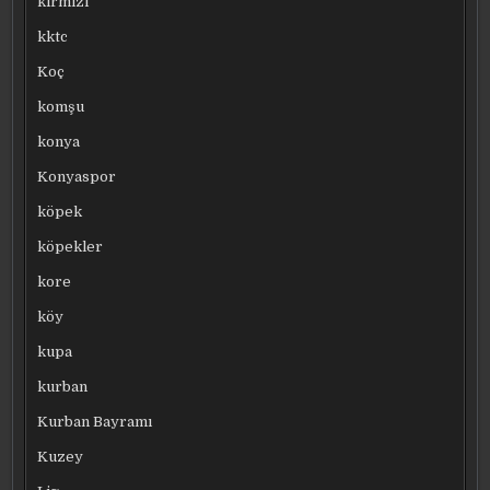
kırmızı
kktc
Koç
komşu
konya
Konyaspor
köpek
köpekler
kore
köy
kupa
kurban
Kurban Bayramı
Kuzey