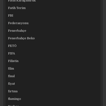
Fatih Karagümrük
Fatih Terim
FBI
Federasyonu:
Fenerbahçe
Fenerbahçe Beko
FETÖ
FIFA
Filistin
film
final
fiyat
fırtına
flamingo