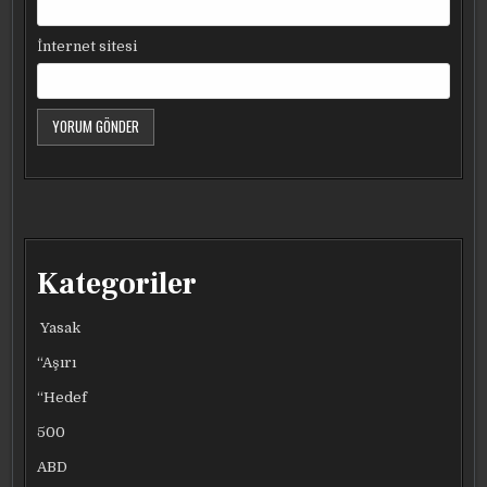
İnternet sitesi
Kategoriler
Yasak
“Aşırı
“Hedef
500
ABD