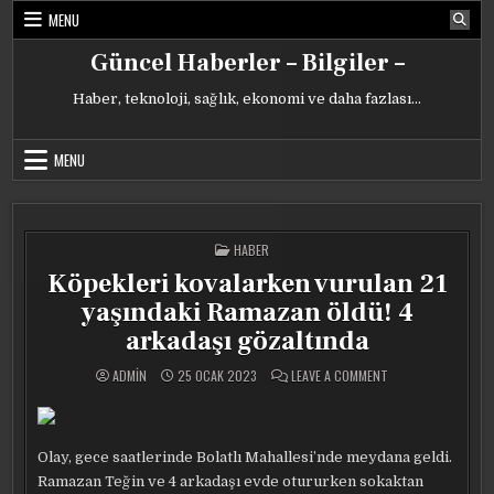
Skip
MENU
to
content
Güncel Haberler – Bilgiler –
Haber, teknoloji, sağlık, ekonomi ve daha fazlası…
MENU
POSTED
HABER
IN
Köpekleri kovalarken vurulan 21
yaşındaki Ramazan öldü! 4
arkadaşı gözaltında
ON
ADMIN
25 OCAK 2023
LEAVE A COMMENT
KÖPEKLERI
KOVALARKEN
VURULAN
21
YAŞINDAKI
RAMAZAN
Olay, gece saatlerinde Bolatlı Mahallesi’nde meydana geldi.
ÖLDÜ!
4
Ramazan Teğin ve 4 arkadaşı evde otururken sokaktan
ARKADAŞI