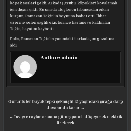
köpek sesleri geldi. Arkadaş grubu, köpekleri kovalamak
GÖZALTINDA
için dışarı çıktı. Bu sırada ateşlenen tabancadan çıkan
kurşun, Ramazan Teğin’in boynuna isabet etti. İhbar
üzerine gelen sağlık ekiplerince hastaneye kaldırılan
Teğin, hayatını kaybetti.
Polis, Ramazan Teğin’in yanındaki 4 arkadaşını gözaltına
aldı.
Author:
admin
Yazı
Görüntüler büyük tepki çekmişti! 15 yaşındaki çırağa darp
gezinmesi
davasında karar →
← İsviçre raylar arasına güneş paneli döşeyerek elektrik
üretecek