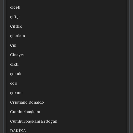
çiçek
çiftçi
Çiftlik
çikolata
Çin
Cinayet
çıktı
çocuk
çöp
çorum
Cristiano Ronaldo
Cumhurbaşkanı
Cumhurbaşkanı Erdoğan
DAKİKA