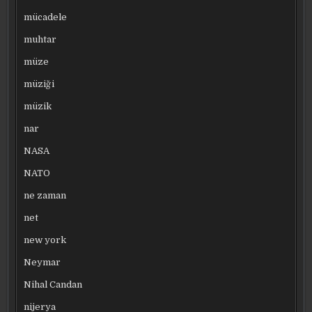
mücadele
muhtar
müze
müziği
müzik
nar
NASA
NATO
ne zaman
net
new york
Neymar
Nihal Candan
nijerya