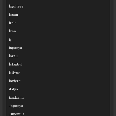
İngiltere
İnsan
irak
İran
iş
İspanya
İsrail
İstanbul
istiyor
İsviçre
italya
jandarma
Japonya
Juventus