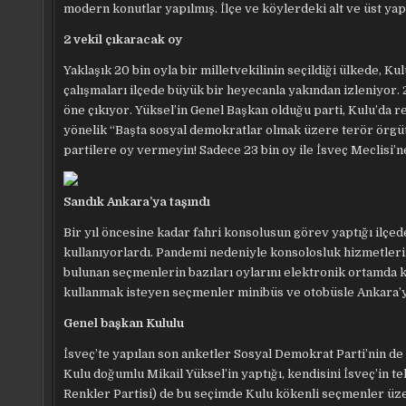
modern konutlar yapılmış. İlçe ve köylerdeki alt ve üst ya
2 vekil çıkaracak oy
Yaklaşık 20 bin oyla bir milletvekilinin seçildiği ülkede, K
çalışmaları ilçede büyük bir heyecanla yakından izleniyor. 
öne çıkıyor. Yüksel’in Genel Başkan olduğu parti, Kulu’da r
yönelik “Başta sosyal demokratlar olmak üzere terör örgütl
partilere oy vermeyin! Sadece 23 bin oy ile İsveç Meclisi’ne
Sandık Ankara’ya taşındı
Bir yıl öncesine kadar fahri konsolusun görev yaptığı ilçe
kullanıyorlardı. Pandemi nedeniyle konsolosluk hizmetlerin
bulunan seçmenlerin bazıları oylarını elektronik ortamda k
kullanmak isteyen seçmenler minibüs ve otobüsle Ankara’y
Genel başkan Kululu
İsveç’te yapılan son anketler Sosyal Demokrat Parti’nin de 
Kulu doğumlu Mikail Yüksel’in yaptığı, kendisini İsveç’in t
Renkler Partisi) de bu seçimde Kulu kökenli seçmenler üz