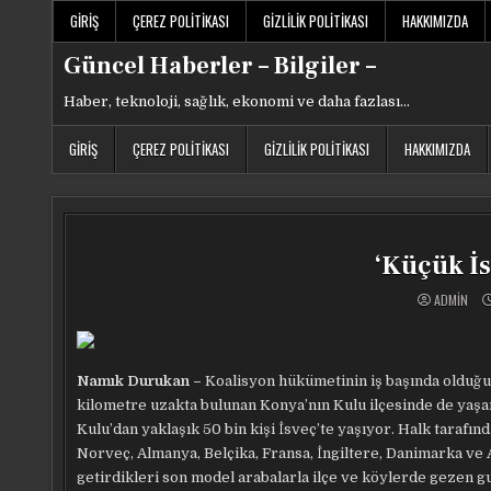
Skip
GIRIŞ
ÇEREZ POLITIKASI
GIZLILIK POLITIKASI
HAKKIMIZDA
to
content
Güncel Haberler – Bilgiler –
Haber, teknoloji, sağlık, ekonomi ve daha fazlası…
GIRIŞ
ÇEREZ POLITIKASI
GIZLILIK POLITIKASI
HAKKIMIZDA
‘Küçük İs
ADMIN
Namık Durukan –
Koalisyon hükümetinin iş başında olduğu 
kilometre uzakta bulunan Konya’nın Kulu ilçesinde de yaşa
Kulu’dan yaklaşık 50 bin kişi İsveç’te yaşıyor. Halk tarafınd
Norveç, Almanya, Belçika, Fransa, İngiltere, Danimarka ve 
getirdikleri son model arabalarla ilçe ve köylerde gezen g