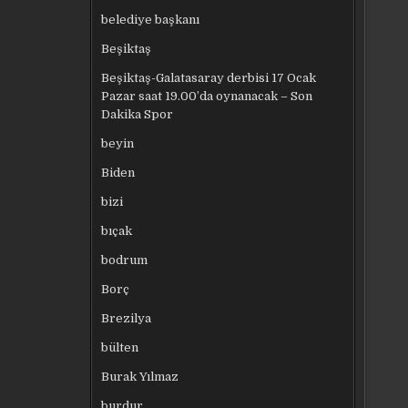
belediye başkanı
Beşiktaş
Beşiktaş-Galatasaray derbisi 17 Ocak
Pazar saat 19.00’da oynanacak – Son
Dakika Spor
beyin
Biden
bizi
bıçak
bodrum
Borç
Brezilya
bülten
Burak Yılmaz
burdur