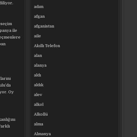
iliyor.
adım
afgan
i seçim
afganistan
panya ile
aile
 seçmenlere
pan
Akıllı Telefon
alan
alanya
aldı
larını
aldık
ulu’da
yor. Oy
alev
alkol
Alkollü
anlığını
alma
Farklı
Almanya