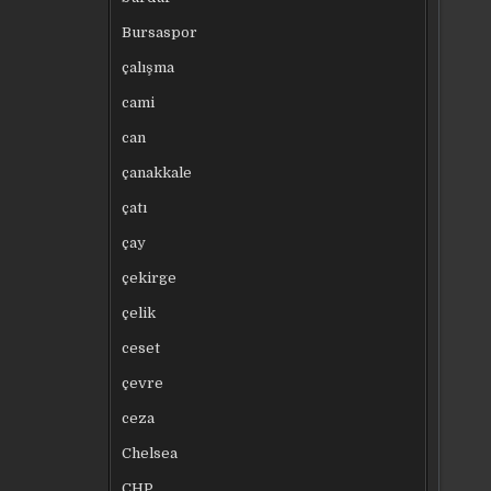
Bursaspor
çalışma
cami
can
çanakkale
çatı
çay
çekirge
çelik
ceset
çevre
ceza
Chelsea
CHP