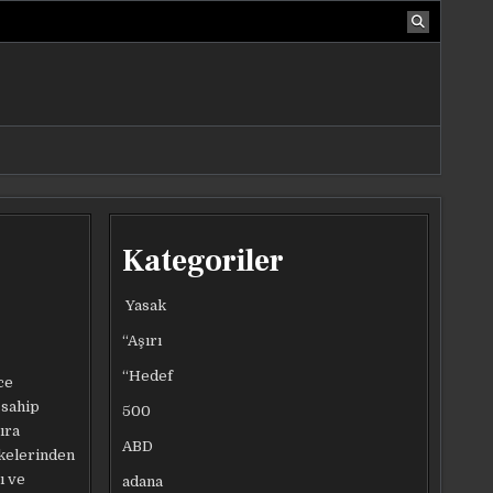
Kategoriler
Yasak
“Aşırı
“Hedef
ce
 sahip
500
ıra
ABD
lkelerinden
ı ve
adana