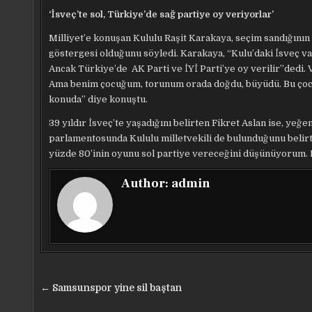
‘İsveç’te sol, Türkiye’de sağ partiye oy veriyorlar’
Milliyet’e konuşan Kululu Raşit Karakaya, seçim sandığının
göstergesi olduğunu söyledi. Karakaya, “Kulu’daki İsveç va
Ancak Türkiye’de AK Parti ve İYİ Parti’ye oy verilir”dedi. V
Ama benim çocuğum, torunum orada doğdu, büyüdü. Bu çocuk
konuda” diye konuştu.
39 yıldır İsveç’te yaşadığını belirten Fikret Aslan ise, y
parlamentosunda Kululu milletvekili de bulunduğunu beli
yüzde 80’inin oyunu sol partiye vereceğini düşünüyorum. B
Author:
admin
Yazı
← Samsunspor yine sil baştan
gezinmesi