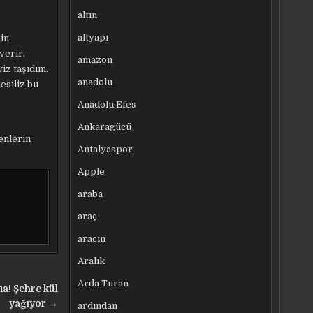
altın
altyapı
nin
verir.
amazon
viz taşıdım.
anadolu
esiliz bu
Anadolu Efes
Ankaragücü
enlerin
Antalyaspor
Apple
araba
araç
aracın
Aralık
Arda Turan
a! Şehre kül
yağıyor →
ardından