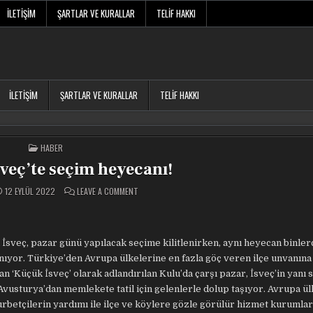
İLETIŞIM
ŞARTLAR VE KURALLAR
TELIF HAKKI
İLETIŞIM
ŞARTLAR VE KURALLAR
TELIF HAKKI
POSTED
HABER
IN
veç’te seçim heyecanı!
ON
12 EYLÜL 2022
LEAVE A COMMENT
‘KÜÇÜK
İSVEÇ’TE
SEÇIM
HEYECANI!
İsveç, pazar günü yapılacak seçime kilitlenirken, aynı heyecan binler
nıyor. Türkiye’den Avrupa ülkelerine en fazla göç veren ilçe unvanına
an ‘Küçük İsveç’ olarak adlandırılan Kulu’da çarşı pazar, İsveç’in yanı s
Avusturya’dan memlekete tatil için gelenlerle dolup taşıyor. Avrupa ü
urbetçilerin yardımı ile ilçe ve köylere gözle görülür hizmet kurumlar