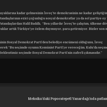
 ayaklarına kadar gelmesinin İsveç’te demokrasinin ne kadar geliştiği
tandaşlarının ezici çoğunluğu sosyal demokratlar ya da sol partiye oy 
atandaşlardan Halil Badıllı, “Ben yıllardır İsveç’te çalıştım, ülkeme dö
lar artık Türkiye’ye özlem duymuyor, para getirmiyor. Bizler son n
eğeninin Sosyal Demokrat Parti’den belediye encümeni olduğunu, İsveç
rterek “Bu seçimde oyumu Komünist Parti’ye vereceğim. Kulu’da seçm
eklentimiz seçimde Sosyal Demokrat Parti’nin zaferli çıkmasıdır.”
Meksika’daki Popocatepetl Yanardağı’nda patlam