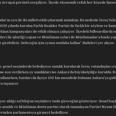
pı Avrupai görüntü sergiliyor. İlçede ekonomik refah her köşede hissed
ulular’ın oyu ile iki milletvekili çıkarmak mümkün. Bu nedenle İsveç’tek
2019 yılında kurulan Farklı Renkler Partisi de farklı bir söylem ve kam
eklam kampanyaları ile etkili olmaya çalışıyor. İlçedeki bilboardlarda
eri ile işbirliği yapan ve Müslüman oyları ile Müslümanlar’a baskı ya
 girebiliriz. Geleceğin için oyunu mutlaka kullan” ifadeleri yer alıyor.
de, genel seçimlerde belediyeye sandık kurularak İsveç vatandaşları oy
e son verilirken oy sandıkları ise Ankara’da büyükelçiliğe kuruldu. K
ullanırken, bazıları da ilçeye 100 km mesafede bulunan Ankara’ya gidi
a taşınıyor.
yer aldığı sol bloğun seçimlere önde gireceğini gösteriyor. Genel başk
ek azınlık ve Müslüman dostu partisi olarak tanımlayan Partiet Nyans (
erinden parlamentoya girmeyi hedefliyor.