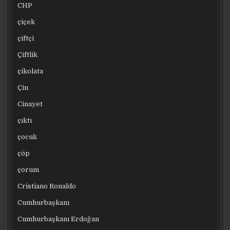
CHP
çiçek
çiftçi
Çiftlik
çikolata
Çin
Cinayet
çıktı
çocuk
çöp
çorum
Cristiano Ronaldo
Cumhurbaşkanı
Cumhurbaşkanı Erdoğan