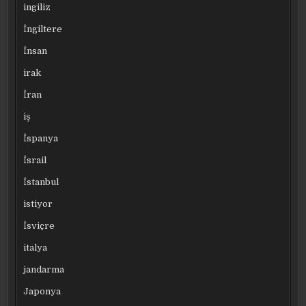
ingiliz
İngiltere
İnsan
irak
İran
iş
İspanya
İsrail
İstanbul
istiyor
İsviçre
italya
jandarma
Japonya