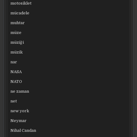
motosiklet
mücadele
muhtar
müze
müziği
müzik
nar
NASA
NATO
ne zaman
net
new york
Neymar
Nihal Candan