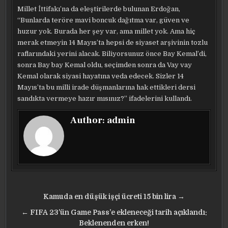
Millet İttifakı’na da eleştirilerde bulunan Erdoğan,
“Bunlarda teröre mavi boncuk dağıtma var, güven ve
huzur yok. Burada her şey var, ama millet yok. Ama hiç
merak etmeyin 14 Mayıs’ta hepsi de siyaset arşivinin tozlu
raflarındaki yerini alacak. Biliyorsunuz önce Bay Kemal’di,
sonra Bay bay Kemal oldu, seçimden sonra da Vay vay
Kemal olarak siyasi hayatına veda edecek. Sizler 14
Mayıs’ta bu milli irade düşmanlarına hak ettikleri dersi
sandıkta vermeye hazır mısınız?” ifadelerini kullandı.
Author:
admin
Yazı
Kamuda en düşük işçi ücreti 15 bin lira →
gezinmesi
← FIFA 23’ün Game Pass’e ekleneceği tarih açıklandı:
Beklenenden erken!