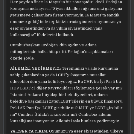
Her şeyden önce 14 Mayıs’ın bir rövanşıdır” dedi. Erdoğan
konuşmasında ayrıca “Siyasi ikballeri uğruna sizi galeyana
getirmeye çalışanlara fırsat vermeyin. 14 Mayıs’ta sandık
önünüze geldiğinde tepkinizi orada gösterin, oyumuzu ya
eser siyasetinden ya da yıkım siyasetinden yana
kullanacağız” ifadelerini kullandı.
Cumhurbaşkanı Erdoğan, dün Aydın ve Adana
mitinglerinde halka hitap etti. Erdoğan’ın açıklamaları
özetle şöyle:
AİLEMİZİ YEDİRMEYİZ:
Tercihimizi ya aile kurumuna
sahip çıkanlardan ya da LGBT’yi başımıza musallat
edeceklerden yana belirleyeceğiz. Bu CHP, bu İyi Parti bu
HDP LGBT’ci, diğer yavrucukları söylemeye gerek var mı?
İstanbul, Ankara büyükşehir belediyecileri, onların
belediye başkanları zaten LGBT’cilerin en büyük finansörü.
Peki AK Parti’ye LGBT girebilir mi? MHP’ye LGBT girebilir
mi? Cumhur İttifakı’na girebilir mi? Çünkü biz ailenin
kutsallığına inanıyoruz. Ailemizi asla bunlara yedirmeyiz.
YA ESER YA YIKIM:
Oyumuzu ya eser siyasetinden, ülkeye