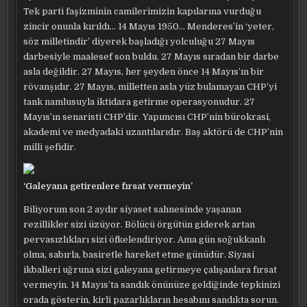
Tek parti faşizminin camilerimizin kapılarına vurduğu
zincir onunla kırıldı… 14 Mayıs 1950… Menderes’in ‘yeter,
söz milletindir’ diyerek başladığı yolculuğu 27 Mayıs
darbesiyle maalesef son buldu. 27 Mayıs sıradan bir darbe
asla değildir. 27 Mayıs, her şeyden önce 14 Mayıs’ın bir
rövanşıdır. 27 Mayıs, milletten asla yüz bulamayan CHP’yi
tank namlusuyla iktidara getirme operasyonudur. 27
Mayıs’ın senaristi CHP’dir. Yapımcısı CHP’nin bürokrasi,
akademi ve medyadaki uzantılarıdır. Baş aktörü de CHP’nin
milli şefidir.
‘Galeyana getirenlere fırsat vermeyin’
Biliyorum son 2 aydır siyaset sahnesinde yaşanan
rezillikler sizi üzüyor. Bölücü örgütün giderek artan
pervasızlıkları sizi öfkelendiriyor. Ama gün soğukkanlı
olma, sabırla, basiretle hareket etme günüdür. Siyasi
ikballeri uğruna sizi galeyana getirmeye çalışanlara fırsat
vermeyin. 14 Mayıs’ta sandık önünüze geldiğinde tepkinizi
orada gösterin, kirli pazarlıkların hesabını sandıkta sorun.