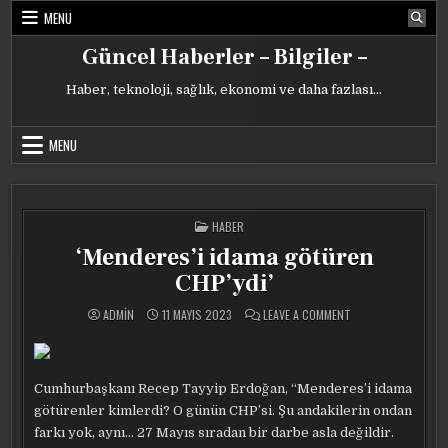
Skip
MENU
to
content
Güncel Haberler – Bilgiler –
Haber, teknoloji, sağlık, ekonomi ve daha fazlası…
MENU
POSTED
HABER
IN
‘Menderes’i idama götüren
CHP’ydi’
ON
ADMIN
11 MAYIS 2023
LEAVE A COMMENT
‘MENDERES’I
IDAMA
GÖTÜREN
CHP’YDI’
Cumhurbaşkanı Recep Tayyip Erdoğan, “Menderes’i idama
götürenler kimlerdi? O günün CHP’si. Şu andakilerin ondan
farkı yok, aynı… 27 Mayıs sıradan bir darbe asla değildir.