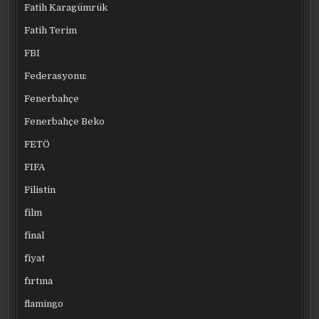
Fatih Karagümrük
Fatih Terim
FBI
Federasyonu:
Fenerbahçe
Fenerbahçe Beko
FETÖ
FIFA
Filistin
film
final
fiyat
fırtına
flamingo