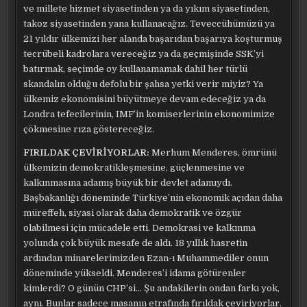
ve millete hizmet siyasetinden ya da yıkım siyasetinden,
takoz siyasetinden yana kullanacağız. Teveccühümüzü ya
21 yıldır ülkemizi her alanda başarıdan başarıya koşturmuş
tecrübeli kadrolara vereceğiz ya da geçmişinde SSK’yi
batırmak, seçimde oy kullanamamak dahil her türlü
skandalın olduğu defolu bir şahsa yetki verir miyiz? Ya
ülkemiz ekonomisini büyütmeye devam edeceğiz ya da
Londra tefecilerinin, IMF’in komiserlerinin ekonomimize
çökmesine rıza göstereceğiz.
FIRILDAK ÇEVİRİYORLAR:
Merhum Menderes, ömrünü
ülkemizin demokratikleşmesine, güçlenmesine ve
kalkınmasına adamış büyük bir devlet adamıydı.
Başbakanlığı döneminde Türkiye’nin ekonomik açıdan daha
müreffeh, siyasi olarak daha demokratik ve özgür
olabilmesi için mücadele etti. Demokrasi ve kalkınma
yolunda çok büyük mesafe de aldı. 18 yıllık hasretin
ardından minarelerimizden Ezan-ı Muhammediler onun
döneminde yükseldi. Menderes’i idama götürenler
kimlerdi? O günün CHP’si… Şu andakilerin ondan farkı yok,
aynı. Bunlar sadece masanın etrafında fırıldak çeviriyorlar.