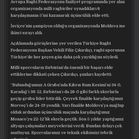
Avrupa Ragbi Federasyonu faaliyet programında yer alan
organizasyonda milli ragbiciler oynadıkları 6
karşılaşmanın 5’ini kazanarak üçüncülük elde etti.
İsviçre’nin şampiyon olduğu organizasyonda Moldova ise
ikinci sırayı aldı.
Açıklamada görüşlerine yer verilen Türkiye Ragbi
Federasyonu Başkan Vekili Filiz Çıkırıkçı, ragbi sporunun
Türkiye’de her geçen gün daha çok yayıldığını söyledi.
Milli sporcuların Sırbistan’da önemli bir başarı elde
ettiklerine dikkati çeken Çıkırıkçı, şunları kaydetti:
“Bulunduğumuz A Grubu’nda Kıbrıs Rum Kesimi’ni 34-0,
Karadağ’ı 38-12, Sırbistan’ı da 26-0 gibi farklı skorlarla
geçip grubu lider bitirdik. Çeyrek finalde karşılaştığımız
Norveç’i de 24-19 yendik. Yarı finalde Moldova’ya mağlup
olduk ardından üçüncülük maçında karşılaştığımız
Monaco’yu 22-12’lik skorla geçtik. Son 5 yıldır yaptığımız
altyapı çalışmaları meyvelerini verdi. Bundan dolayı çok
mutluyuz. Sporcularımız ve teknik ekibimizi tebrik