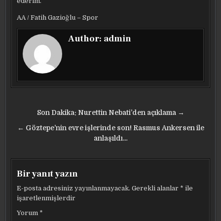
ederim.”
AA / Fatih Gazioğlu – Spor
Author:
admin
Yazı
Son Dakika: Nurettin Nebati’den açıklama →
gezinmesi
← Göztepe’nin evre işlerinde son! Rasmus Ankersen ile
anlaşıldı…
Bir yanıt yazın
E-posta adresiniz yayınlanmayacak.
Gerekli alanlar
*
ile
işaretlenmişlerdir
Yorum
*