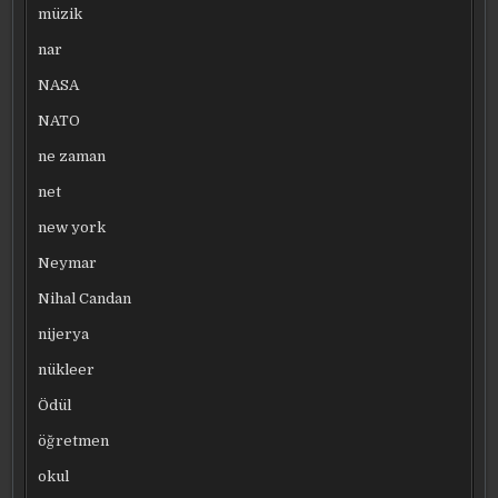
müzik
nar
NASA
NATO
ne zaman
net
new york
Neymar
Nihal Candan
nijerya
nükleer
Ödül
öğretmen
okul