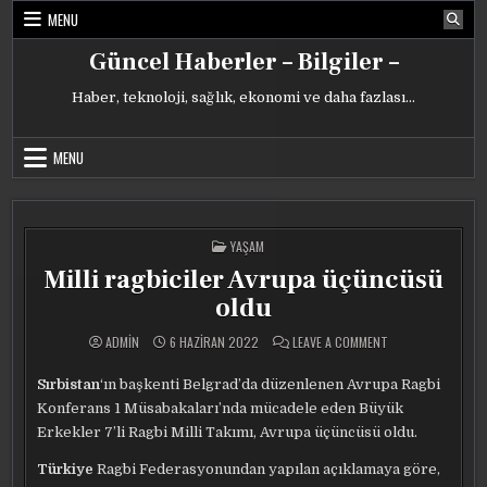
Skip
MENU
to
content
Güncel Haberler – Bilgiler –
Haber, teknoloji, sağlık, ekonomi ve daha fazlası…
MENU
POSTED
YAŞAM
IN
Milli ragbiciler Avrupa üçüncüsü
oldu
ON
ADMIN
6 HAZIRAN 2022
LEAVE A COMMENT
MILLI
RAGBICILER
AVRUPA
Sırbistan
‘ın başkenti Belgrad’da düzenlenen Avrupa Ragbi
ÜÇÜNCÜSÜ
OLDU
Konferans 1 Müsabakaları’nda mücadele eden Büyük
Erkekler 7’li Ragbi Milli Takımı, Avrupa üçüncüsü oldu.
Türkiye
Ragbi Federasyonundan yapılan açıklamaya göre,