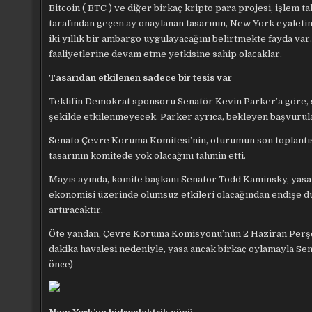
Bitcoin ( BTC ) ve diğer birkaç kripto para projesi, işlem 
tarafından geçen ay onaylanan tasarının, New York eyaletin
iki yıllık bir ambargo uygulayacağını belirtmekte fayda var
faaliyetlerine devam etme yetkisine sahip olacaklar.
Tasarıdan etkilenen sadece bir tesis var
Teklifin Demokrat sponsoru Senatör Kevin Parker’a göre, şu 
şekilde etkilenmeyecek. Parker ayrıca, bekleyen başvurula
Senato Çevre Koruma Komitesi’nin, oturumun son toplantısı
tasarının komitede yok olacağını tahmin etti.
Mayıs ayında, komite başkanı Senatör Todd Kaminsky, yasan
ekonomisi üzerinde olumsuz etkileri olacağından endişe duyd
artıracaktır.
Öte yandan, Çevre Koruma Komisyonu’nun 2 Haziran Perş
dakika havalesi nedeniyle, yasa ancak birkaç oylamayla Se
önce)