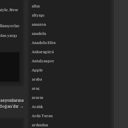
altın
niyle, New
altyapı
amazon
llanıyorlar.
anadolu
lan yargı
Anadolu Efes
Ankaragücü
Antalyaspor
Apple
araba
araç
aracın
lasyonlarına
rdoğan’dır →
Aralık
Arda Turan
ardından