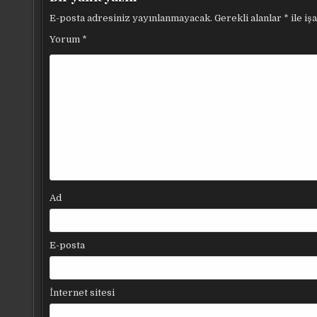
E-posta adresiniz yayınlanmayacak.
Gerekli alanlar
*
ile iş
Yorum
*
Ad
E-posta
İnternet sitesi