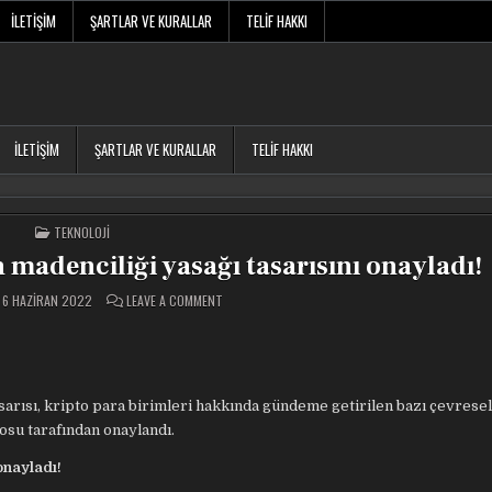
İLETIŞIM
ŞARTLAR VE KURALLAR
TELIF HAKKI
İLETIŞIM
ŞARTLAR VE KURALLAR
TELIF HAKKI
POSTED
TEKNOLOJI
IN
 madenciliği yasağı tasarısını onayladı!
ON
6 HAZIRAN 2022
LEAVE A COMMENT
NEW
YORK
SENATOSU,
BITCOIN
MADENCILIĞI
YASAĞI
TASARISINI
ONAYLADI!
sarısı, kripto para birimleri hakkında gündeme getirilen bazı çevresel
su tarafından onaylandı.
onayladı!