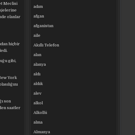
et Meclisi
adım
ojelerine
afgan
nde olanlar
afganistan
aile
ıdan hiçbir
Akıllı Telefon
edi.
alan
uğu gibi,
alanya
aldı
 New York
aldık
lasılığını
alev
ğı son
alkol
den saatler
Alkollü
alma
Almanya