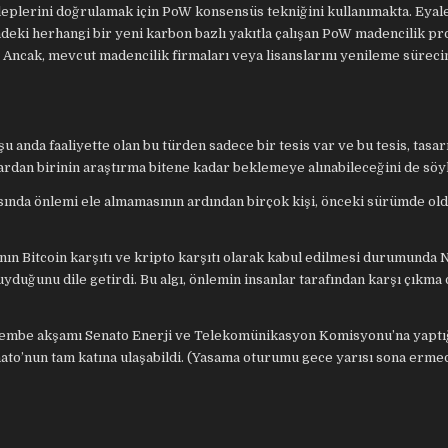
taleplerini doğrulamak için PoW konsensüs tekniğini kullanımakta. Eyal
deki herhangi bir yeni karbon bazlı yakıtla çalışan PoW madencilik pr
. Ancak, mevcut madencilik firmaları veya lisanslarını yenileme süreci
anda faaliyette olan bu türden sadece bir tesis var ve bu tesis, tasar
rdan birinin araştırma bitene kadar beklemeye alınabileceğini de söyl
nda önlemi ele almamasının ardından birçok kişi, önceki sürümde old
ın Bitcoin karşıtı ve kripto karşıtı olarak kabul edilmesi durumunda
uğunu dile getirdi. Bu algı, önlemin insanlar tarafından karşı çıkma o
embe akşamı Senato Enerji ve Telekomünikasyon Komisyonu’na yaptı
nato’nun tam katına ulaşabildi. (Yasama oturumu gece yarısı sona erme