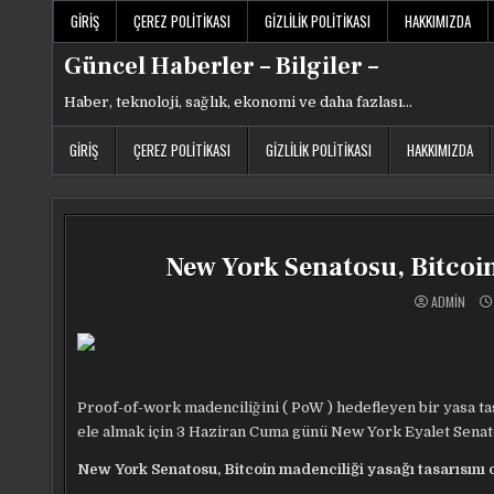
Skip
GIRIŞ
ÇEREZ POLITIKASI
GIZLILIK POLITIKASI
HAKKIMIZDA
to
content
Güncel Haberler – Bilgiler –
Haber, teknoloji, sağlık, ekonomi ve daha fazlası…
GIRIŞ
ÇEREZ POLITIKASI
GIZLILIK POLITIKASI
HAKKIMIZDA
New York Senatosu, Bitcoin
ADMIN
Proof-of-work madenciliğini ( PoW ) hedefleyen bir yasa ta
ele almak için 3 Haziran Cuma günü New York Eyalet Senato
New York Senatosu, Bitcoin madenciliği yasağı tasarısını 