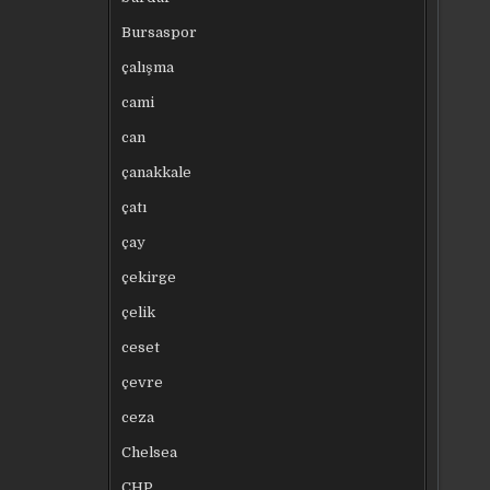
Bursaspor
çalışma
cami
can
çanakkale
çatı
çay
çekirge
çelik
ceset
çevre
ceza
Chelsea
CHP