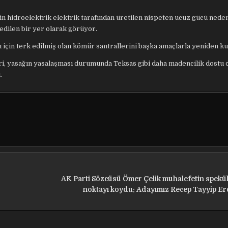
tin hidroelektrik elektrik tarafından üretilen nispeten ucuz gücü nede
edilen bir yer olarak görüyor.
ı için terk edilmiş olan kömür santrallerini başka amaçlarla yeniden ku
ri, yasağın yasalaşması durumunda Teksas gibi daha madencilik dostu o
.
AK Parti Sözcüsü Ömer Çelik muhalefetin spekü
noktayı koydu: Adayımız Recep Tayyip E