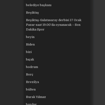
belediye başkanı
Beşiktaş
Beşiktaş-Galatasaray derbisi 17 Ocak
Pazar saat 19.00’da oynanacak – Son
Dakika Spor
beyin
Biden
bizi
bıçak
bodrum
Borç
Brezilya
bülten
Burak Yılmaz
burdur