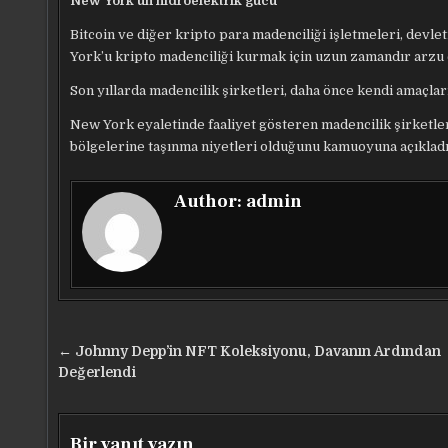
New York’un hidroelektrik gücü
Bitcoin ve diğer kripto para madenciliği işletmeleri, devle
York’u kripto madenciliği kurmak için uzun zamandır arzu 
Son yıllarda madencilik şirketleri, daha önce kendi amaçlar
New York eyaletinde faaliyet gösteren madencilik şirketle
bölgelerine taşınma niyetleri olduğunu kamuoyuna açıkladı
Author:
admin
Yazı
← Johnny Depp’in NFT Koleksiyonu, Davanın Ardından
gezinmesi
Değerlendi
Bir yanıt yazın