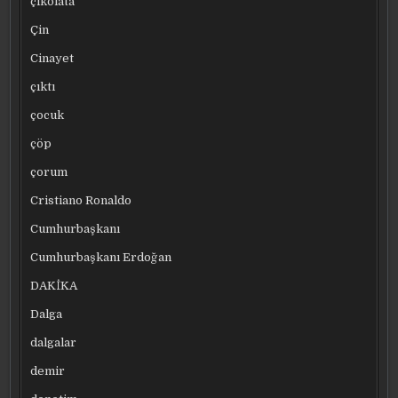
çikolata
Çin
Cinayet
çıktı
çocuk
çöp
çorum
Cristiano Ronaldo
Cumhurbaşkanı
Cumhurbaşkanı Erdoğan
DAKİKA
Dalga
dalgalar
demir