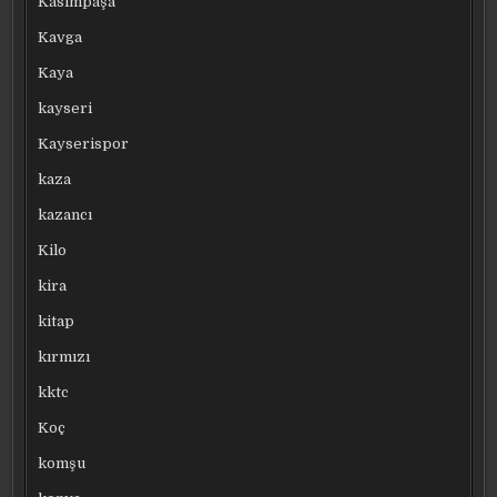
Kasımpaşa
Kavga
Kaya
kayseri
Kayserispor
kaza
kazancı
Kilo
kira
kitap
kırmızı
kktc
Koç
komşu