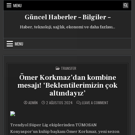
Skip
MENU
to
content
Güncel Haberler – Bilgiler –
Haber, teknoloji, sağlık, ekonomi ve daha fazlası…
MENU
POSTED
TRANSFER
IN
Ömer Korkmaz’dan kombine
mesajı! ‘Beklentilerimizin çok
altındayız’
ON
ADMIN
2 AĞUSTOS 2024
LEAVE A COMMENT
ÖMER
KORKMAZ’DAN
KOMBINE
MESAJI!
‘BEKLENTILERIMIZ
ÇOK
Trendyol Süper Lig ekiplerinden TÜMOSAN
ALTINDAYIZ’
Konyaspor’un kulüp başkanı Ömer Korkmaz, yeni sezon