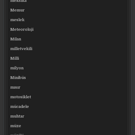
meksika
Memur
meslek
Meteoroloji
Milan
milletvekili
Milli
milyon
Minibüs
mısır
motosiklet
mücadele
muhtar
müze