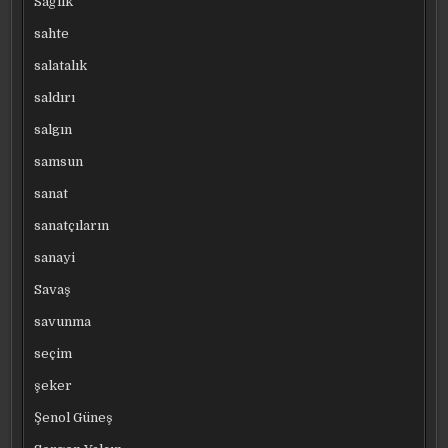
Sağlık
sahte
salatalık
saldırı
salgın
samsun
sanat
sanatçıların
sanayi
Savaş
savunma
seçim
şeker
Şenol Güneş