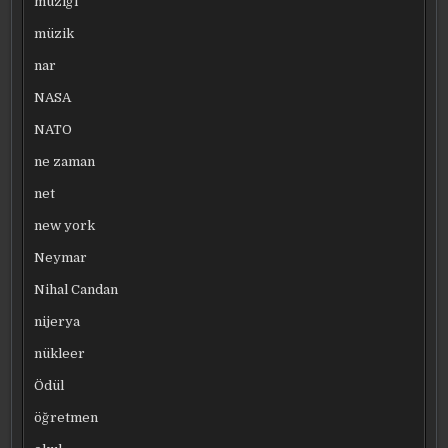
müziği
müzik
nar
NASA
NATO
ne zaman
net
new york
Neymar
Nihal Candan
nijerya
nükleer
Ödül
öğretmen