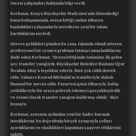
öncesi çalışmaları hakkında bilgi verdi.
Korkmaz, Konya Büyükşehir Stadyumu’nda düzenlediği
basın buluşmasında, sezon bittiği andan itibaren
başladıkları çalışmalarla neredeyse yeni bir takım
kurduklarını söyledi.
Göreve geldikleri günden bu yana, takımda olmak isteyen
profesyonel bir oyuncu grubunu tutmayı amaçladıklarını
ifade eden Korkmaz, “Sezon bittiğinde önümüze ilk gelen
şey, transfer yasağıydı. Büyükşehir Belediye Başkanı Uğur
İbrahim Altay’a teşekkür ederiz. Bize çok ciddi destek
oldu. Yalnızca Konrad Michalak’ın transferiyle alakalı
finansal bir mevzu oldu. Pazartesi günü itibarıyla, kulüp
yetkilileriyle bir araya gelerek ödemeyi gerçekleştirdik
ve resmi olarak transfer yasağını kaldırmış olduk.” diye
konuştu.
Korkmaz, sezonun ardından yeni bir kadro kurmak
istediklerini, bu doğrultuda birçok oyuncuyla yolları
ayırdıklarını ve eksiklikleri kapatmaya gayret ettiklerini
anlattı.