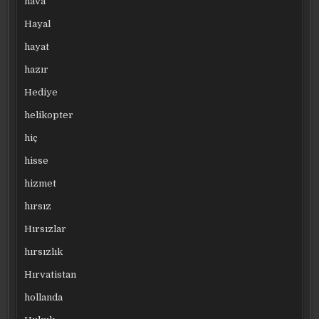
hava
Hayal
hayat
hazır
Hediye
helikopter
hiç
hisse
hizmet
hırsız
Hırsızlar
hırsızlık
Hırvatistan
hollanda