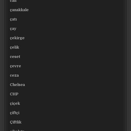
can
çanakkale
çatı
çay
çekirge
çelik
ceset
çevre
ceza
Chelsea
CHP
çiçek
çiftçi
Çiftlik