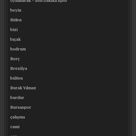
oynanacak – Son Dakika Spor
beyin
Biden
bizi
bıçak
bodrum
Borç
Brezilya
bülten
Burak Yılmaz
burdur
Bursaspor
çalışma
cami