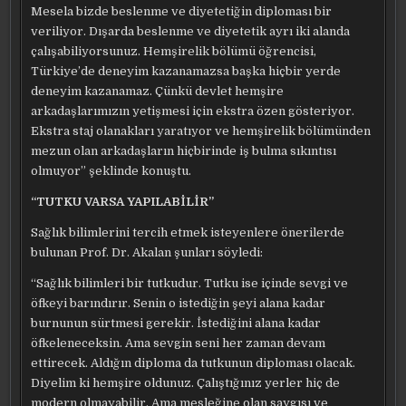
Mesela bizde beslenme ve diyetetiğin diploması bir
veriliyor. Dışarda beslenme ve diyetetik ayrı iki alanda
çalışabiliyorsunuz. Hemşirelik bölümü öğrencisi,
Türkiye’de deneyim kazanamazsa başka hiçbir yerde
deneyim kazanamaz. Çünkü devlet hemşire
arkadaşlarımızın yetişmesi için ekstra özen gösteriyor.
Ekstra staj olanakları yaratıyor ve hemşirelik bölümünden
mezun olan arkadaşların hiçbirinde iş bulma sıkıntısı
olmuyor” şeklinde konuştu.
“TUTKU VARSA YAPILABİLİR”
Sağlık bilimlerini tercih etmek isteyenlere önerilerde
bulunan Prof. Dr. Akalan şunları söyledi:
“Sağlık bilimleri bir tutkudur. Tutku ise içinde sevgi ve
öfkeyi barındırır. Senin o istediğin şeyi alana kadar
burnunun sürtmesi gerekir. İstediğini alana kadar
öfkeleneceksin. Ama sevgin seni her zaman devam
ettirecek. Aldığın diploma da tutkunun diploması olacak.
Diyelim ki hemşire oldunuz. Çalıştığınız yerler hiç de
modern olmayabilir. Ama mesleğine olan saygısı ve