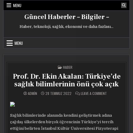
Skip
MENU
to
content
Güncel Haberler – Bilgiler –
Haber, teknoloji, sağlık, ekonomi ve daha fazlası…
MENU
POSTED
HABER
IN
Prof. Dr. Ekin Akalan: Türkiye’de
sağlık bilimlerinin önü çok açık
ON
ADMIN
28 TEMMUZ 2022
LEAVE A COMMENT
PROF.
DR.
EKIN
AKALAN:
TÜRKIYE’DE
SAĞLIK
Sağlık bilimlerinde alanında kendini geliştirmek adına
BILIMLERININ
ÖNÜ
çağdaş ülkelerden birçok öğrencinin Türkiye’yi tercih
ÇOK
ettiğini belirten İstanbul Kültür Üniversitesi Fizyoterapi
AÇIK