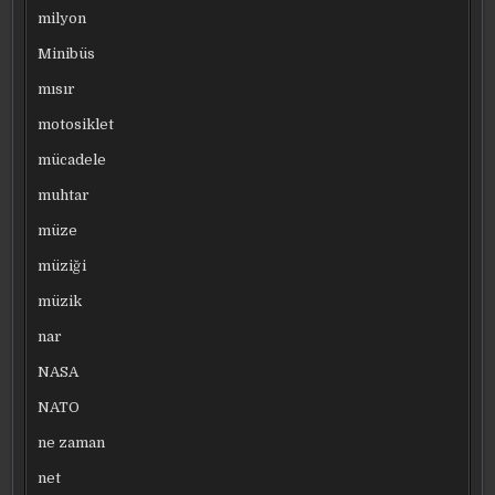
milyon
Minibüs
mısır
motosiklet
mücadele
muhtar
müze
müziği
müzik
nar
NASA
NATO
ne zaman
net