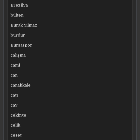
Brezilya
bülten
Burak Yılmaz
burdur
Bursaspor
çalışma
cami
can
çanakkale
çatı
çay
çekirge
çelik
ceset