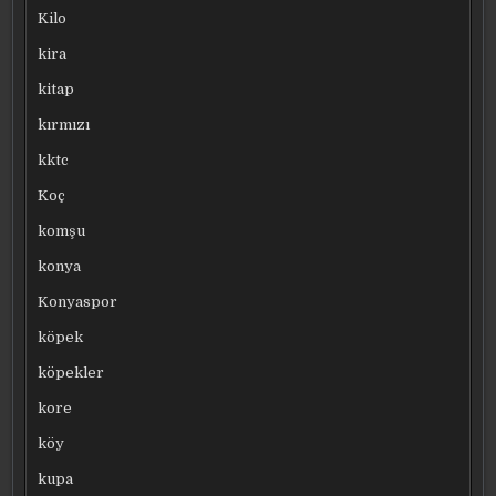
Kilo
kira
kitap
kırmızı
kktc
Koç
komşu
konya
Konyaspor
köpek
köpekler
kore
köy
kupa