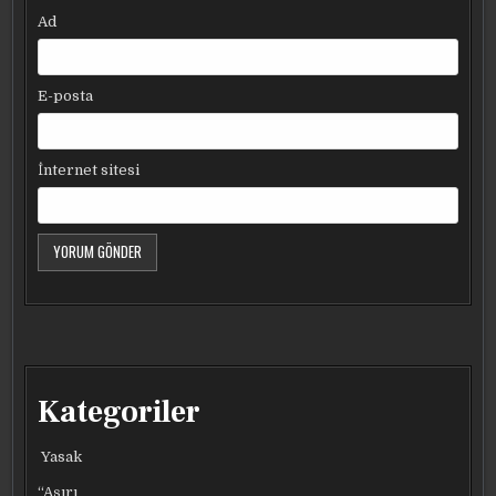
Ad
E-posta
İnternet sitesi
Kategoriler
Yasak
“Aşırı