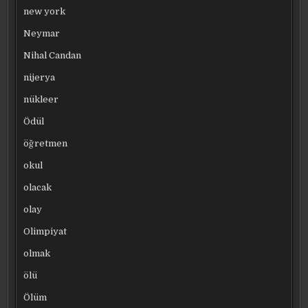
new york
Neymar
Nihal Candan
nijerya
nükleer
Ödül
öğretmen
okul
olacak
olay
Olimpiyat
olmak
ölü
Ölüm