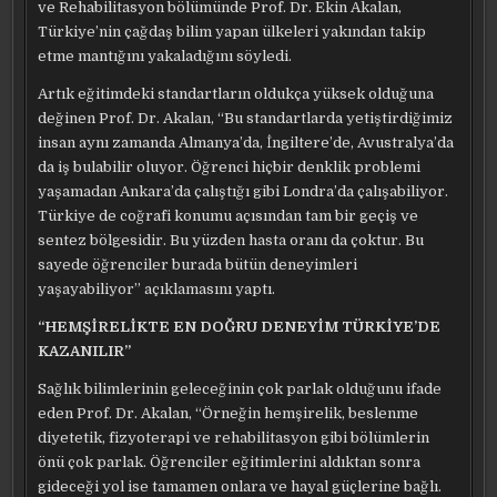
ve Rehabilitasyon bölümünde Prof. Dr. Ekin Akalan,
Türkiye’nin çağdaş bilim yapan ülkeleri yakından takip
etme mantığını yakaladığını söyledi.
Artık eğitimdeki standartların oldukça yüksek olduğuna
değinen Prof. Dr. Akalan, “Bu standartlarda yetiştirdiğimiz
insan aynı zamanda Almanya’da, İngiltere’de, Avustralya’da
da iş bulabilir oluyor. Öğrenci hiçbir denklik problemi
yaşamadan Ankara’da çalıştığı gibi Londra’da çalışabiliyor.
Türkiye de coğrafi konumu açısından tam bir geçiş ve
sentez bölgesidir. Bu yüzden hasta oranı da çoktur. Bu
sayede öğrenciler burada bütün deneyimleri
yaşayabiliyor” açıklamasını yaptı.
“HEMŞİRELİKTE EN DOĞRU DENEYİM TÜRKİYE’DE
KAZANILIR”
Sağlık bilimlerinin geleceğinin çok parlak olduğunu ifade
eden Prof. Dr. Akalan, “Örneğin hemşirelik, beslenme
diyetetik, fizyoterapi ve rehabilitasyon gibi bölümlerin
önü çok parlak. Öğrenciler eğitimlerini aldıktan sonra
gideceği yol ise tamamen onlara ve hayal güçlerine bağlı.