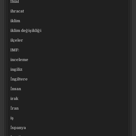
Ihlal
ihracat
iklim
iklim değişikliği
ilçeler
IMF:
inceleme
ingiliz
İngiltere
İnsan
irak
İran
iş
İspanya