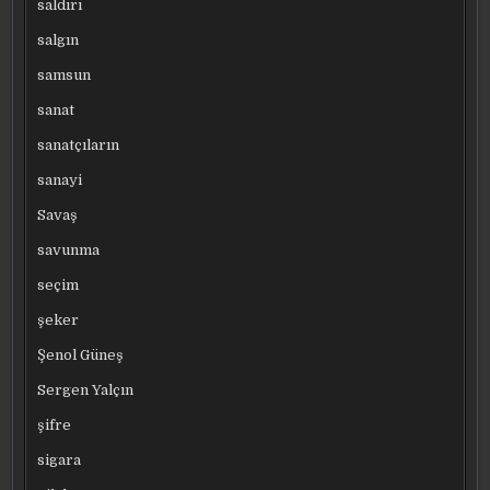
saldırı
salgın
samsun
sanat
sanatçıların
sanayi
Savaş
savunma
seçim
şeker
Şenol Güneş
Sergen Yalçın
şifre
sigara