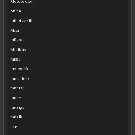
Meteoroloji
Milan
milletvekili
Milli
milyon
Minibüs
mısır
motosiklet
mücadele
muhtar
müze
müziği
müzik
nar