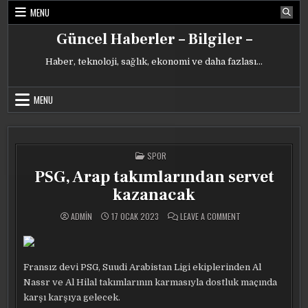
Skip
MENU
to
content
Güncel Haberler – Bilgiler –
Haber, teknoloji, sağlık, ekonomi ve daha fazlası…
MENU
POSTED
SPOR
IN
PSG, Arap takımlarından servet
kazanacak
ON
ADMIN
17 OCAK 2023
LEAVE A COMMENT
PSG,
ARAP
TAKIMLARINDAN
SERVET
KAZANACAK
Fransız devi PSG, Suudi Arabistan Ligi ekiplerinden Al
Nassr ve Al Hilal takımlarının karmasıyla dostluk maçında
karşı karşıya gelecek.