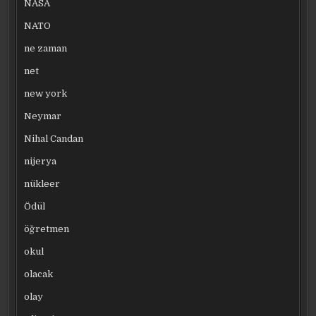
NASA
NATO
ne zaman
net
new york
Neymar
Nihal Candan
nijerya
nükleer
Ödül
öğretmen
okul
olacak
olay