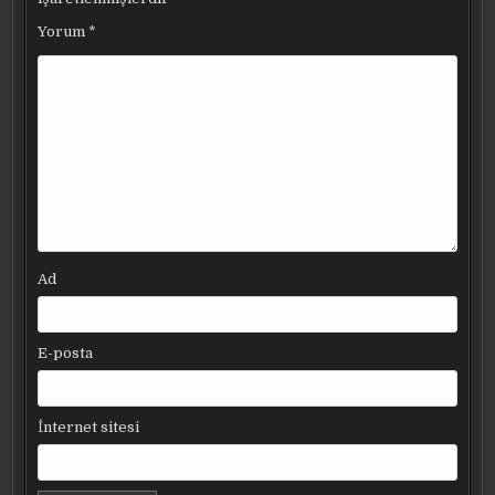
Yorum
*
Ad
E-posta
İnternet sitesi