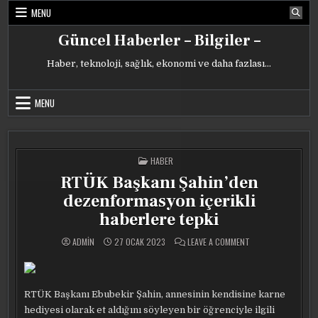
Skip
MENU
to
content
Güncel Haberler – Bilgiler –
Haber, teknoloji, sağlık, ekonomi ve daha fazlası…
MENU
POSTED
HABER
IN
RTÜK Başkanı Şahin’den
dezenformasyon içerikli
haberlere tepki
ON
ADMIN
27 OCAK 2023
LEAVE A COMMENT
RTÜK
BAŞKANI
ŞAHIN’DEN
DEZENFORMASYON
IÇERIKLI
HABERLERE
RTÜK Başkanı Ebubekir Şahin, annesinin kendisine karne
TEPKI
hediyesi olarak et aldığını söyleyen bir öğrenciyle ilgili