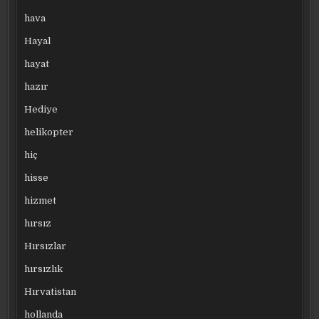
hava
Hayal
hayat
hazır
Hediye
helikopter
hiç
hisse
hizmet
hırsız
Hırsızlar
hırsızlık
Hırvatistan
hollanda