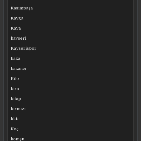
Kasımpaşa
Kavga
Kaya
kayseri
Kayserispor
kaza
kazancı
Kilo
kira
kitap
kırmızı
kktc
Koç
komşu