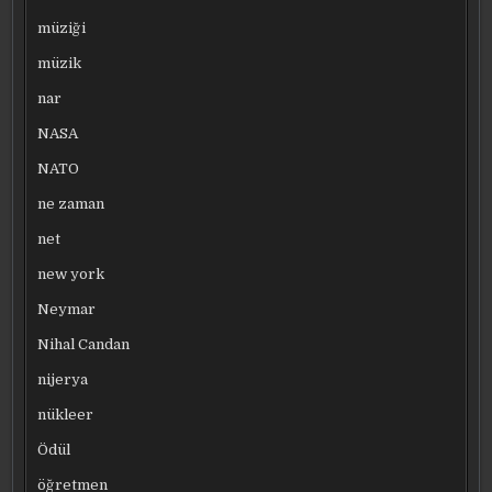
müziği
müzik
nar
NASA
NATO
ne zaman
net
new york
Neymar
Nihal Candan
nijerya
nükleer
Ödül
öğretmen