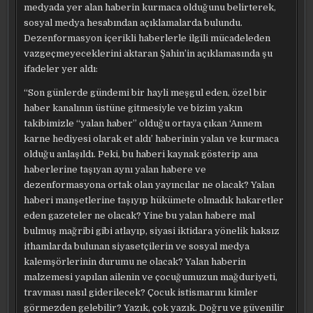
medyada yer alan haberin kurmaca olduğunu belirterek,
sosyal medya hesabından açıklamalarda bulundu.
Dezenformasyon içerikli haberlerle ilgili mücadeleden
vazgeçmeyeceklerini aktaran Şahin’in açıklamasında şu
ifadeler yer aldı:
“Son günlerde gündemi bir hayli meşgul eden, özel bir
haber kanalının üstüne gitmesiyle ve bizim yakın
takibimizle “yalan haber” olduğu ortaya çıkan ‘Annem
karne hediyesi olarak et aldı’ haberinin yalan ve kurmaca
olduğu anlaşıldı. Peki, bu haberi kaynak gösterip ana
haberlerine taşıyan aynı yalan habere ve
dezenformasyona ortak olan yayıncılar ne olacak? Yalan
haberi manşetlerine taşıyıp hükümete olmadık hakaretler
eden gazeteler ne olacak? Yine bu yalan habere mal
bulmuş mağribi gibi atlayıp, siyasi iktidara yönelik haksız
ithamlarda bulunan siyasetçilerin ve sosyal medya
kalemşörlerinin durumu ne olacak? Yalan haberin
malzemesi yapılan ailenin ve çocuğumuzun mağduriyeti,
travması nasıl giderilecek? Çocuk istismarını kimler
görmezden gelebilir? Yazık, çok yazık. Doğru ve güvenilir