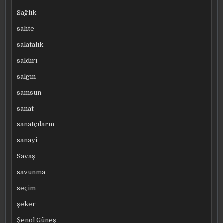
Sağlık
sahte
salatalık
saldırı
salgın
samsun
sanat
sanatçıların
sanayi
Savaş
savunma
seçim
şeker
Şenol Güneş