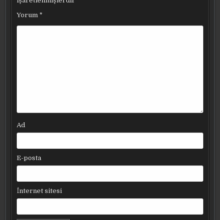
işaretlenmişlerdir
Yorum
*
Ad
E-posta
İnternet sitesi