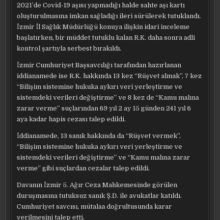
2021’de Covid-19 aşısı yapmadığı halde sahte aşı kartı
HEMŞIREYE
1
oluşturulmasına imkan sağladığı ileri sürülerek tutuklandı.
YIL
8
İzmir İl Sağlık Müdürlüğü konuya ilişkin idari inceleme
AY
HAPIS
başlatırken, bir müddet tutuklu kalan R.K. daha sonra adli
CEZASI
kontrol şartıyla serbest bırakıldı.
İzmir Cumhuriyet Başsavcılığı tarafından hazırlanan
iddianamede ise R.K. hakkında 13 kez “Rüşvet almak”, 7 kez
“Bilişim sistemine hukuka aykırı veri yerleştirme ve
sistemdeki verileri değiştirme” ve 8 kez de “Kamu malına
zarar verme” suçlarından 69 yıl 2 ay 15 günden 241 yıl 6
aya kadar hapis cezası talep edildi.
İddianamede, 13 sanık hakkında da “Rüşvet vermek”,
“Bilişim sistemine hukuka aykırı veri yerleştirme ve
sistemdeki verileri değiştirme” ve “Kamu malına zarar
verme” gibi suçlardan cezalar talep edildi.
Davanın İzmir 5. Ağır Ceza Mahkemesinde görülen
duruşmasına tutuksuz sanık Ş.D. ile avukatlar katıldı.
Cumhuriyet savcısı, mütalaa doğrultusunda karar
verilmesini talep etti.