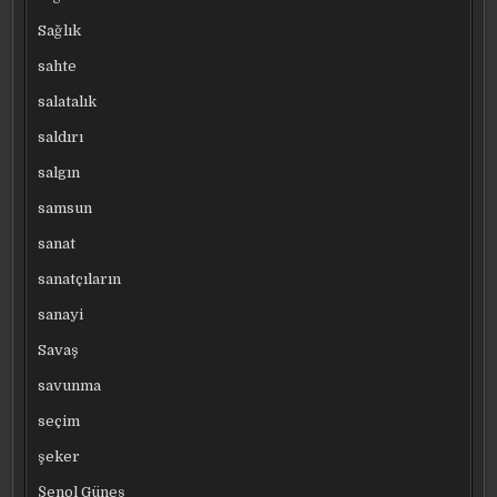
Sağlık
sahte
salatalık
saldırı
salgın
samsun
sanat
sanatçıların
sanayi
Savaş
savunma
seçim
şeker
Şenol Güneş