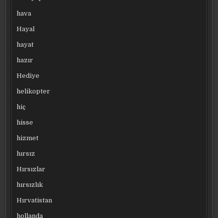
hava
Hayal
hayat
hazır
Hediye
helikopter
hiç
hisse
hizmet
hırsız
Hırsızlar
hırsızlık
Hırvatistan
hollanda