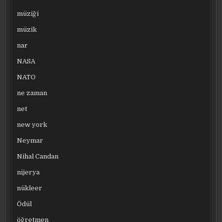
müziği
müzik
nar
NASA
NATO
ne zaman
net
new york
Neymar
Nihal Candan
nijerya
nükleer
Ödül
öğretmen