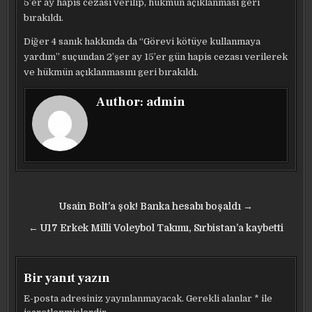
5’er ay hapis cezası verilip, hükmün açıklanması geri
bırakıldı.
Diğer 4 sanık hakkında da “Görevi kötüye kullanmaya
yardım” suçundan 2’şer ay 15’er gün hapis cezası verilerek
ve hükmün açıklanmasını geri bırakıldı.
Author:
admin
Yazı
Usain Bolt’a şok! Banka hesabı boşaldı →
gezinmesi
← U17 Erkek Milli Voleybol Takımı, Sırbistan’a kaybetti
Bir yanıt yazın
E-posta adresiniz yayınlanmayacak.
Gerekli alanlar
*
ile