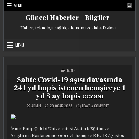
Skip
MENU
to
content
Güncel Haberler – Bilgiler –
Haber, teknoloji, sağlık, ekonomi ve daha fazlası…
MENU
POSTED
HABER
IN
Sahte Covid-19 aşısı davasında
241 yıl hapis istenen hemşireye 1
yıl 8 ay hapis cezası
ON
ADMIN
20 OCAK 2023
LEAVE A COMMENT
SAHTE
COVID-
19
AŞISI
DAVASINDA
241
İzmir Katip Çelebi Üniversitesi Atatürk Eğitim ve
YIL
HAPIS
Araştırma Hastanesinde görevli hemşire R.K., 13 Ağustos
ISTENEN