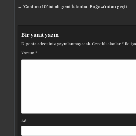
Yazı
← ‘Castoro 10’ isimli gemi İstanbul Boğazı’ndan geçti
gezinmesi
Bir yanıt yazın
E-posta adresiniz yayınlanmayacak.
Gerekli alanlar
*
ile iş
Yorum
*
Ad