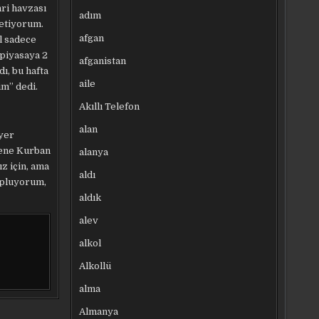
ri havzası
adım
retiyorum.
afgan
ıl sadece
n piyasaya 2
afganistan
ı, bu hafta
aile
im” dedi.
Akıllı Telefon
alan
 yer
 sene Kurban
alanya
z için, ama
aldı
topluyorum,
aldık
alev
alkol
Alkollü
alma
Almanya