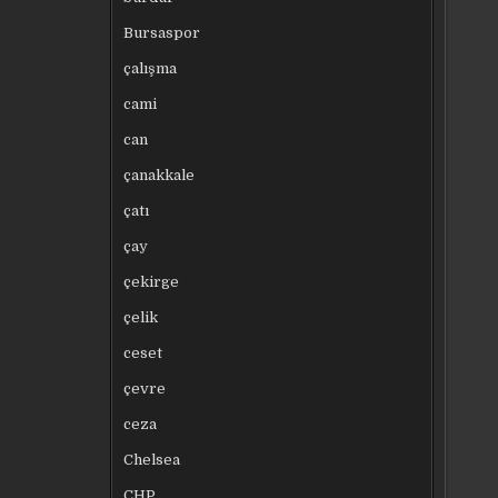
Bursaspor
çalışma
cami
can
çanakkale
çatı
çay
çekirge
çelik
ceset
çevre
ceza
Chelsea
CHP