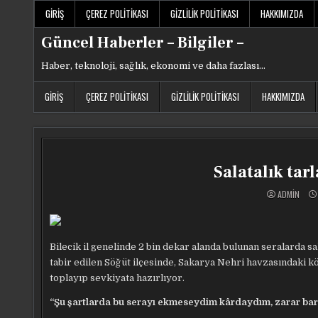
Skip
GIRIŞ
ÇEREZ POLITIKASI
GIZLILIK POLITIKASI
HAKKIMIZDA
to
content
Güncel Haberler – Bilgiler –
Haber, teknoloji, sağlık, ekonomi ve daha fazlası…
GIRIŞ
ÇEREZ POLITIKASI
GIZLILIK POLITIKASI
HAKKIMIZDA
Salatalık tar
ADMIN
Bilecik il genelinde 2 bin dekar alanda bulunan seralarda s
tabir edilen Söğüt ilçesinde, Sakarya Nehri havzasındaki k
toplayıp sevkiyata hazırlıyor.
“Şu şartlarda bu serayı ekmeseydim kârdaydım, zarar ba