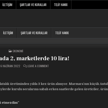
İLETIŞIM
ŞARTLAR VE KURALLAR
TELIF HAKKI
İLETIŞIM
ŞARTLAR VE KURALLAR
TELIF HAKKI
POSTED
EKONOMI
IN
lada 2, marketlerde 10 lira!
ON
6 HAZIRAN 2022
LEAVE A COMMENT
SALATALIK
TARLADA
2,
MARKETLERDE
10
LIRA!
alatalık üretiminden yılda 3 kez ürün alınıyor. Marmara’nın küçük Antal
öylerde kurulu seralarına sabah erken saatlerde gelen üreticiler, ürün
ri etmezdim”