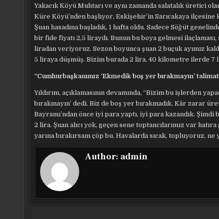
Yakacık Köyü Muhtarı ve aynı zamanda salatalık üretici ola
Küre Köyü’nden başlıyor, Eskişehir’in Sarıcakaya ilçesine
Şuan hasadına başladık, 1 hafta oldu. Sadece Söğüt genelinde
bir fide fiyatı 2,5 liraydı. Bunun bu boya gelmesi ilaçlaması,
liradan veriyoruz. Sezon boyunca şuan 2 buçuk ayımız kaldı k
5 liraya düşmüş. Bizim burada 2 lira, 40 kilometre ilerde 
“Cumhurbaşkanımız ‘Ekmedik boş yer bırakmayın’ talimatı 
Yıldırım, açıklamasının devamında, “Bizim bu işlerden yapa
bırakmayın’ dedi. Biz de boş yer bırakmadık. Kâr zarar üre
Bayramı’ndan önce iyi para yaptı, iyi para kazandık. Şimdi 
2 lira. Şuan alıcı yok, geçen sene toptancılarımız var hatıra
yarına bırakırsam çöp bu. Havalarda sıcak, topluyoruz, ne 
Author:
admin