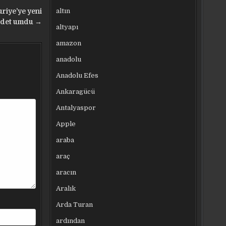
altın
riye’ye yeni
medet umdu →
altyapı
amazon
anadolu
Anadolu Efes
Ankaragücü
Antalyaspor
Apple
araba
araç
aracın
Aralık
Arda Turan
ardından