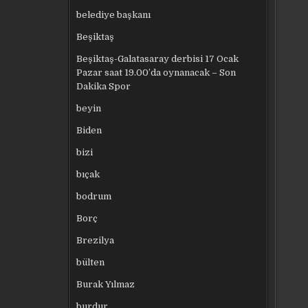
belediye başkanı
Beşiktaş
Beşiktaş-Galatasaray derbisi 17 Ocak
Pazar saat 19.00’da oynanacak – Son
Dakika Spor
beyin
Biden
bizi
bıçak
bodrum
Borç
Brezilya
bülten
Burak Yılmaz
burdur