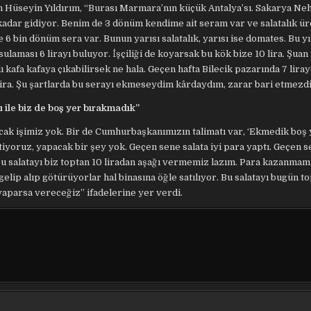
n Hüseyin Yıldırım, “Burası Marmara’nın küçük Antalya’sı. Sakarya Neh
 kadar gidiyor. Benim de 3 dönüm kendime ait seram var ve salatalık ü
 6 bin dönüm sera var. Bunun yarısı salatalık, yarısı ise domates. Bu y
 sulaması 6 lirayı buluyor. İşçiliği de koyarsak bu kök bize 10 lira. Şua
afa kafaya çıkabilirsek ne hala. Geçen hafta Bilecik pazarında 7 lirayd
7 lira. Şu şartlarda bu serayı ekmeseydim kârdaydım, zarar bari etmezd
ile biz de boş yer bırakmadık”
cak işimiz yok. Bir de Cumhurbaşkanımızın talimatı var, ‘Ekmedik boş
tiyoruz, yapacak bir şey yok. Geçen sene salata iyi para yaptı. Geçen
bu salatayı biz toptan 10 liradan aşağı vermemiz lazım. Para kazanmamı
 gelip alıp götürüyorlar hal binasına öğle satılıyor. Bu salatayı bugün 
yaparsa vereceğiz” ifadelerine yer verdi.