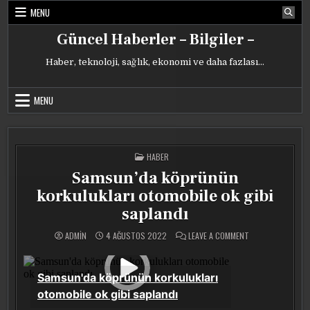
Skip
MENU
to
content
Güncel Haberler – Bilgiler –
Haber, teknoloji, sağlık, ekonomi ve daha fazlası…
MENU
POSTED
HABER
IN
Samsun’da köprünün
korkulukları otomobile ok gibi
saplandı
ON
ADMIN
4 AĞUSTOS 2022
LEAVE A COMMENT
SAMSUN’DA
KÖPRÜNÜN
KORKULUKLARI
OTOMOBILE
OK
GIBI
SAPLANDI