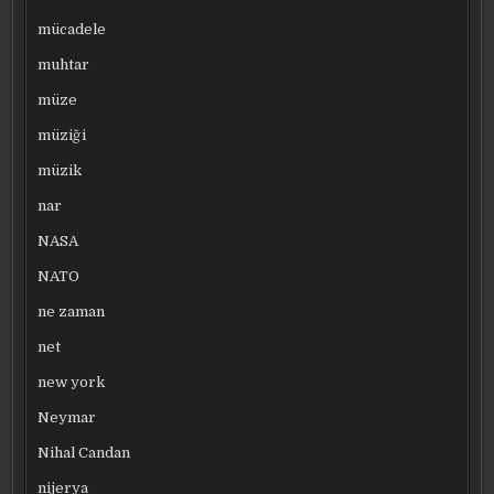
mücadele
muhtar
müze
müziği
müzik
nar
NASA
NATO
ne zaman
net
new york
Neymar
Nihal Candan
nijerya