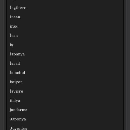
İngiltere
İnsan
irak
İran
iş
İspanya
İsrail
İstanbul
istiyor
İsviçre
italya
jandarma
Japonya
Juventus