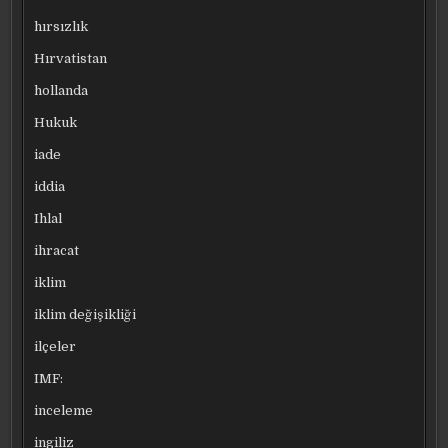
hırsızlık
Hırvatistan
hollanda
Hukuk
iade
iddia
Ihlal
ihracat
iklim
iklim değişikliği
ilçeler
IMF:
inceleme
ingiliz