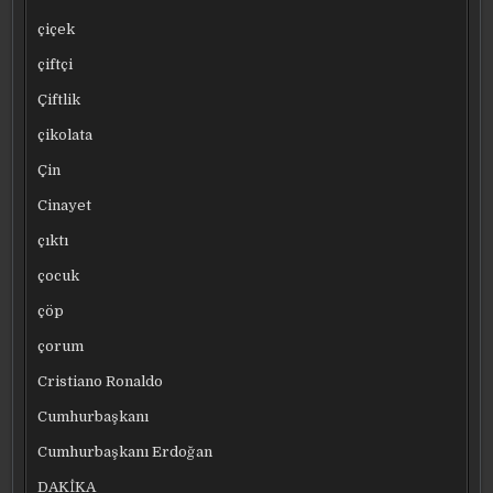
çiçek
çiftçi
Çiftlik
çikolata
Çin
Cinayet
çıktı
çocuk
çöp
çorum
Cristiano Ronaldo
Cumhurbaşkanı
Cumhurbaşkanı Erdoğan
DAKİKA