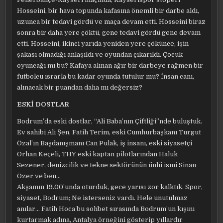
Hosseini, bir hava topunda kafasına önemli bir darbe aldı,
uzunca bir tedavi gördü ve maça devam etti. Hosseini biraz
sonra bir daha yere çöktü, gene tedavi gördü gene devam
etti. Hosseini, ikinci yarıda yeniden yere çökünce, işin
şakası olmadığı anlaşıldı ve oyundan çıkarıldı. Çocuk
oyuncağı mı bu? Kafaya alınan ağır bir darbeye rağmen bir
futbolcu ısrarla bu kadar oyunda tutulur mu? İnsan canı,
alınacak bir puandan daha mı değersiz?
ESKİ DOSTLAR
Bodrum’da eski dostlar, “Ali Baba’nın Çiftliği”nde buluştuk.
Ev sahibi Ali Şen, Fatih Terim, eski Cumhurbaşkanı Turgut
Özal’ın Başdanışmanı Can Pulak, iş insanı, eski siyasetçi
Orhan Keçeli, THY eski kaptan pilotlarından Haluk
Sezener, denizcilik ve tekne sektörünün ünlü ismi Sinan
Özer ve ben…
Akşamın 19.00’unda oturduk, gece yarısı zor kalktık. Spor,
siyaset, Bodrum; Ne isterseniz vardı. Hele unutulmaz
anılar… Fatih Hoca bu sohbet sırasında Bodrum’un kışını
kurtarmak adına, Antalya örneğini gösterip yıllardır