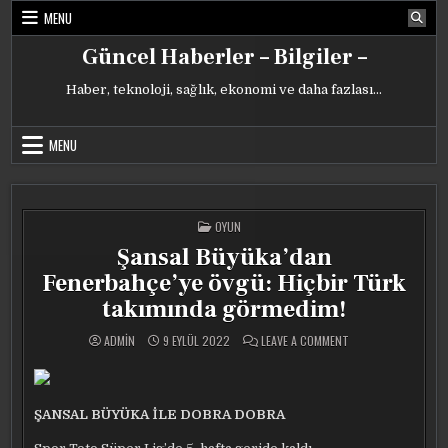
Skip
MENU
to
content
Güncel Haberler – Bilgiler –
Haber, teknoloji, sağlık, ekonomi ve daha fazlası…
MENU
POSTED
OYUN
IN
Şansal Büyüka’dan
Fenerbahçe’ye övgü: Hiçbir Türk
takımında görmedim!
ON
ADMIN
9 EYLÜL 2022
LEAVE A COMMENT
ŞANSAL
BÜYÜKA’DAN
FENERBAHÇE’YE
ÖVGÜ:
HIÇBIR
TÜRK
ŞANSAL BÜYÜKA İLE DOBRA DOBRA
TAKIMINDA
GÖRMEDIM!