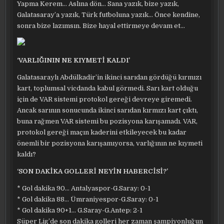
Yapma Kerem… Aslına dön… Sana yazık, bize yazık,
Galatasaray’a yazık, Türk futboluna yazık… Önce kendine,
sonra bize lazımsın. Bize hayal ettirmeye devam et…
‘VARLIĞININ NE KIYMETİ KALDI’
Galatasaraylı Abdülkadir’in ikinci sarıdan gördüğü kırmızı
kart, toplumsal vicdanda kabul görmedi. Sarı kart olduğu
için de VAR sistemi protokol gereği devreye giremedi.
Ancak sarının sonucunda ikinci sarıdan kırmızı kart çıktı,
buna rağmen VAR sistemi bu pozisyona karışamadı. VAR,
protokol gereği maçın kaderini etkileyecek bu kadar
önemli bir pozisyona karışamıyorsa, varlığının ne kıymeti
kaldı?
‘SON DAKİKA GOLLERİ NEYİN HABERCİSİ?’
* Gol dakika 90… Antalyaspor-G.Saray: 0-1
* Gol dakika 88… Ümraniyespor-G.Saray: 0-1
* Gol dakika 90+1… G.Saray-G.Antep: 2-1
Süper Lig’de son dakika golleri her zaman şampiyonluğun