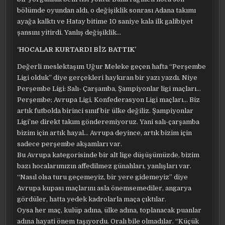
bölümde oyundan aldı, o değişiklik sonrası Adana takımı
ayağa kalktı ve Hatay bitime 10 saniye kala ilk galibiyet
şansını yitirdi. Yanlış değişiklik…
‘HOCALAR KURTARDI BİZ BATTIK’
Değerli meslektaşım Uğur Meleke geçen hafta “Perşembe
Ligi olduk” diye gerçekleri haykıran bir yazı yazdı. Niye
Perşembe Ligi: Salı- Çarşamba, Şampiyonlar ligi maçları…
Perşembe; Avrupa Ligi, Konfederasyon Ligi maçları… Biz
artık futbolda birinci sınıf bir ülke değiliz. Şampiyonlar
Ligi’ne direkt takım gönderemiyoruz. Yani salı-çarşamba
bizim için artık hayal… Avrupa deyince, artık bizim için
sadece perşembe akşamları var.
Bu Avrupa kategorisinde bir alt lige düşüşümüzde, bizim
bazı hocalarımızın affedilmez günahları, yanlışları var.
“Nasıl olsa turu geçemeyiz, bir yere gidemeyiz” diye
Avrupa kupası maçlarını asla önemsemediler, angarya
gördüler, hatta yedek kadrolarla maça çıktılar.
Oysa her maç, kulüp adına, ülke adına, toplanacak puanlar
adına hayati önem taşıyordu. Oralı bile olmadılar. “Küçük