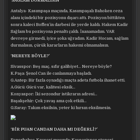
‘SAĞLAM DURMALISIN’
Antalya- Kasımpaşa maçında, Kasımpaşalı Bahoken ceza
alanı içindeki bir pozisyonu dışarı attı. Pozisyon bittikten
sonra kaleci Boffen’in darbesi ile yerde kaldı. Hakem Kadir
Sağlam bu pozisyona penaltı çaldı. İnanamadım. VAR
devreye girmedi, iyice şoka uğradım. Kadir Hocam, sağlam
durmalısın, çürük kararların hakemi olmamalısın.
‘NEREYE BÖYLE?’
Sivasspor: Beş maç, sıfır galibiyet… Nereye böyle?
K.Paşa: Şenol Can ile canlanmaya başladı.
G.Antep: Bir fazla oynadığı maçta adeta futbola ihanet etti.
A.Gücü: Gücü var, kalitesi eksik…
Konyaspor: İki sezondur istikrarın adresi…
Başakşehir: Çok yavaş ama çok etkili…
G.Saray: Takım eksilsin, yeter ki hırsın eksilmesin.
‘BİR PUAN CANDAN DAHA MI DEĞERLİ?’
Fenerbahçe-Kayseri maçında; Kayserispor stoperi