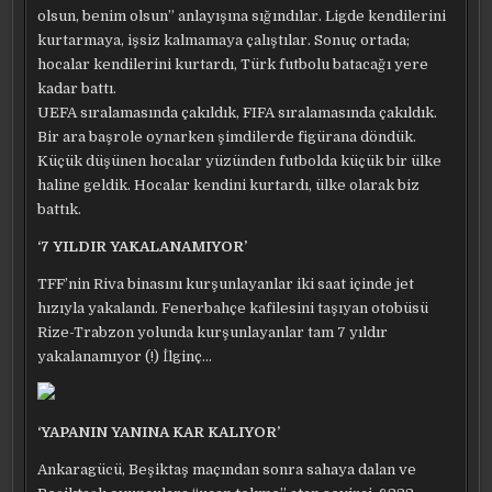
olsun, benim olsun” anlayışına sığındılar. Ligde kendilerini
kurtarmaya, işsiz kalmamaya çalıştılar. Sonuç ortada;
hocalar kendilerini kurtardı, Türk futbolu batacağı yere
kadar battı.
UEFA sıralamasında çakıldık, FIFA sıralamasında çakıldık.
Bir ara başrole oynarken şimdilerde figürana döndük.
Küçük düşünen hocalar yüzünden futbolda küçük bir ülke
haline geldik. Hocalar kendini kurtardı, ülke olarak biz
battık.
‘7 YILDIR YAKALANAMIYOR’
TFF’nin Riva binasını kurşunlayanlar iki saat içinde jet
hızıyla yakalandı. Fenerbahçe kafilesini taşıyan otobüsü
Rize-Trabzon yolunda kurşunlayanlar tam 7 yıldır
yakalanamıyor (!) İlginç…
‘YAPANIN YANINA KAR KALIYOR’
Ankaragücü, Beşiktaş maçından sonra sahaya dalan ve