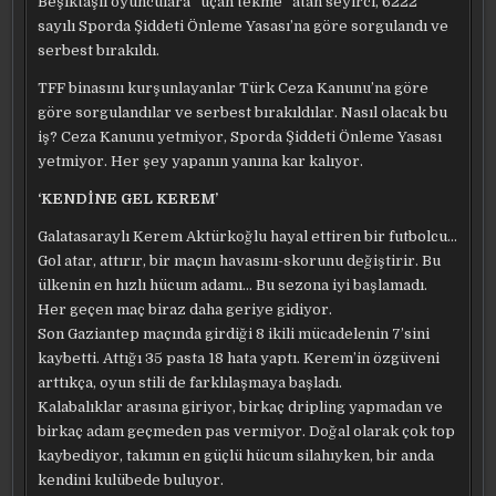
Beşiktaşlı oyunculara “uçan tekme” atan seyirci, 6222
sayılı Sporda Şiddeti Önleme Yasası’na göre sorgulandı ve
serbest bırakıldı.
TFF binasını kurşunlayanlar Türk Ceza Kanunu’na göre
göre sorgulandılar ve serbest bırakıldılar. Nasıl olacak bu
iş? Ceza Kanunu yetmiyor, Sporda Şiddeti Önleme Yasası
yetmiyor. Her şey yapanın yanına kar kalıyor.
‘KENDİNE GEL KEREM’
Galatasaraylı Kerem Aktürkoğlu hayal ettiren bir futbolcu…
Gol atar, attırır, bir maçın havasını-skorunu değiştirir. Bu
ülkenin en hızlı hücum adamı… Bu sezona iyi başlamadı.
Her geçen maç biraz daha geriye gidiyor.
Son Gaziantep maçında girdiği 8 ikili mücadelenin 7’sini
kaybetti. Attığı 35 pasta 18 hata yaptı. Kerem’in özgüveni
arttıkça, oyun stili de farklılaşmaya başladı.
Kalabalıklar arasına giriyor, birkaç dripling yapmadan ve
birkaç adam geçmeden pas vermiyor. Doğal olarak çok top
kaybediyor, takımın en güçlü hücum silahıyken, bir anda
kendini kulübede buluyor.