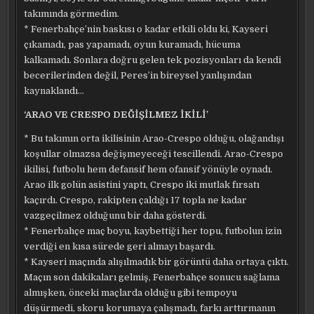
takımında görmedim.
* Fenerbahçe’nin baskısı o kadar etkili oldu ki, Kayseri
çıkamadı, pas yapamadı, oyun kuramadı, hücuma
kalkamadı. Sonlara doğru gelen tek pozisyonları da kendi
becerilerinden değil, Peres’in bireysel yanlışından
kaynaklandı…
‘ARAO VE CRESPO DEĞİŞİLMEZ İKİLİ’
* Bu takımın orta ikilisinin Arao-Crespo olduğu, olağandışı
koşullar olmazsa değişmeyeceği tescillendi. Arao-Crespo
ikilisi, futbolu hem defansif hem ofansif yönüyle oynadı.
Arao ilk golün asistini yaptı, Crespo iki mutlak fırsatı
kaçırdı. Crespo, rakipten çaldığı 17 topla ne kadar
vazgeçilmez olduğunu bir daha gösterdi.
* Fenerbahçe maç boyu, kaybettiği her topu, futbolun izin
verdiği en kısa sürede geri almayı başardı.
* Kayseri maçında alışılmadık bir görüntü daha ortaya çıktı.
Maçın son dakikaları gelmiş, Fenerbahçe sonucu sağlama
almışken, önceki maçlarda olduğu gibi tempoyu
düşürmedi, skoru korumaya çalışmadı, farkı arttırmanın