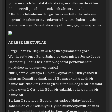
yollarını aradı. Son dakikalarda kaçan goller ve direkten
dönen Ferdi şutu bunun çok açık göstergesiydi.
* Bir hoca felsefesini, Jorge Jesus’un futbol felsefesini
taşıyan bir takım ortaya çıkıyor gibi… Ama halen cevabı
aranan soru şu: Fenerbahçe niye bir maç iyi, bir maç kötü?
ADRESE MEKTUPLAR
Jorge Jesus’a:
Başkan Al Koç’un açıklamasına göre,
Weghorst’u önce Fenerbahçe’ye önermişler Jorge Jesus
istememiş. Jesus her hafta Weghorst performansını
gördükçe ne düşünüyor acaba?
Nuri Şahin’e:
Antalya 1-0 yenik oynarken Kudryashov’u
çıkartıp Cemali’yi almak niye? Bu maçı kurtaracak bir
hamle mi? Nitekim Cemali girdi, futbolun doğal bir hatasını
yaptı, oyun 2-0’a geldi. Eğer bir sakatlık yoksa, yanlış bir
hamle bu…
Serkan Özbalta’ya:
Boudjemaa, sadece Hatay’ın değil,
sahanın en etkili adamıydı. Oyuna hükmediyordu, en ufak
bir yorgunluk belirtisi yoktu. Buna rağmen hoca son