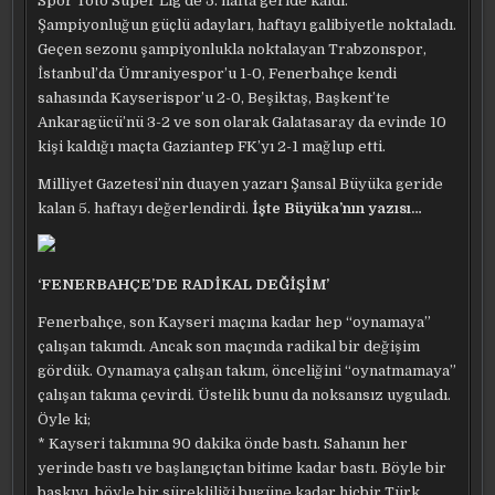
Spor Toto Süper Lig’de 5. hafta geride kaldı.
Şampiyonluğun güçlü adayları, haftayı galibiyetle noktaladı.
Geçen sezonu şampiyonlukla noktalayan Trabzonspor,
İstanbul’da Ümraniyespor’u 1-0, Fenerbahçe kendi
sahasında Kayserispor’u 2-0, Beşiktaş, Başkent’te
Ankaragücü’nü 3-2 ve son olarak Galatasaray da evinde 10
kişi kaldığı maçta Gaziantep FK’yı 2-1 mağlup etti.
Milliyet Gazetesi’nin duayen yazarı Şansal Büyüka geride
kalan 5. haftayı değerlendirdi.
İşte Büyüka’nın yazısı…
‘FENERBAHÇE’DE RADİKAL DEĞİŞİM’
Fenerbahçe, son Kayseri maçına kadar hep “oynamaya”
çalışan takımdı. Ancak son maçında radikal bir değişim
gördük. Oynamaya çalışan takım, önceliğini “oynatmamaya”
çalışan takıma çevirdi. Üstelik bunu da noksansız uyguladı.
Öyle ki;
* Kayseri takımına 90 dakika önde bastı. Sahanın her
yerinde bastı ve başlangıçtan bitime kadar bastı. Böyle bir
baskıyı, böyle bir sürekliliği bugüne kadar hiçbir Türk