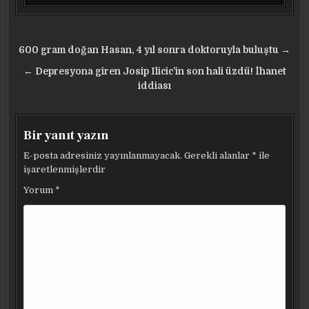
Yazı
600 gram doğan Hasan, 4 yıl sonra doktoruyla buluştu →
gezinmesi
← Depresyona giren Josip Ilicic’in son hali üzdü! İhanet
iddiası
Bir yanıt yazın
E-posta adresiniz yayınlanmayacak.
Gerekli alanlar
*
ile
işaretlenmişlerdir
Yorum
*