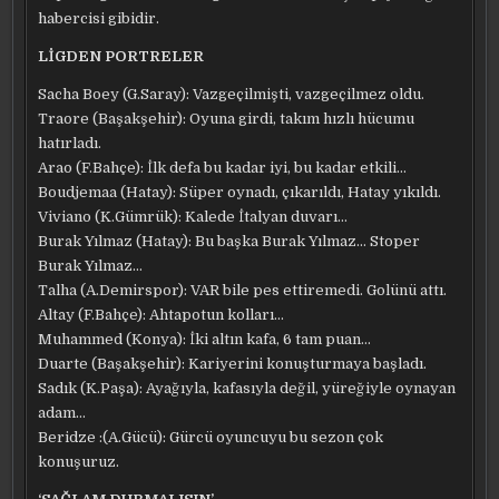
habercisi gibidir.
LİGDEN PORTRELER
Sacha Boey (G.Saray): Vazgeçilmişti, vazgeçilmez oldu.
Traore (Başakşehir): Oyuna girdi, takım hızlı hücumu
hatırladı.
Arao (F.Bahçe): İlk defa bu kadar iyi, bu kadar etkili…
Boudjemaa (Hatay): Süper oynadı, çıkarıldı, Hatay yıkıldı.
Viviano (K.Gümrük): Kalede İtalyan duvarı…
Burak Yılmaz (Hatay): Bu başka Burak Yılmaz… Stoper
Burak Yılmaz…
Talha (A.Demirspor): VAR bile pes ettiremedi. Golünü attı.
Altay (F.Bahçe): Ahtapotun kolları…
Muhammed (Konya): İki altın kafa, 6 tam puan…
Duarte (Başakşehir): Kariyerini konuşturmaya başladı.
Sadık (K.Paşa): Ayağıyla, kafasıyla değil, yüreğiyle oynayan
adam…
Beridze :(A.Gücü): Gürcü oyuncuyu bu sezon çok
konuşuruz.