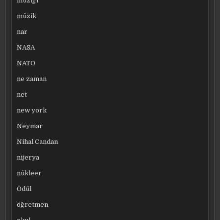
müziği
müzik
nar
NASA
NATO
ne zaman
net
new york
Neymar
Nihal Candan
nijerya
nükleer
Ödül
öğretmen