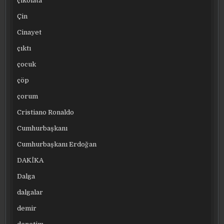
çikolata
Çin
Cinayet
çıktı
çocuk
çöp
çorum
Cristiano Ronaldo
Cumhurbaşkanı
Cumhurbaşkanı Erdoğan
DAKİKA
Dalga
dalgalar
demir