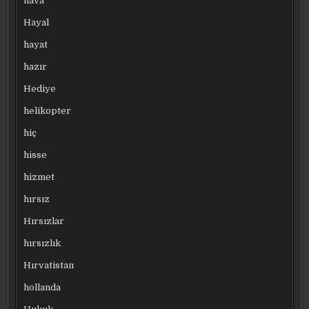
hava
Hayal
hayat
hazır
Hediye
helikopter
hiç
hisse
hizmet
hırsız
Hırsızlar
hırsızlık
Hırvatistan
hollanda