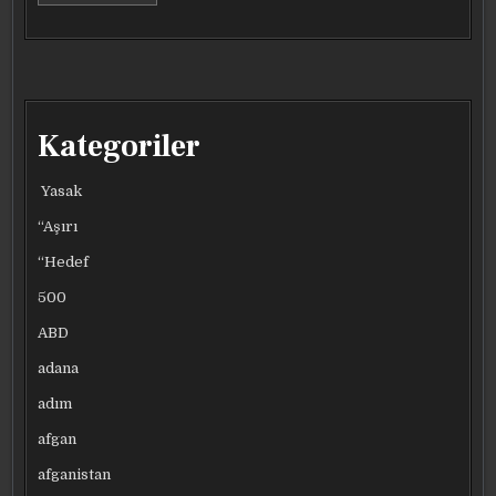
Kategoriler
Yasak
“Aşırı
“Hedef
500
ABD
adana
adım
afgan
afganistan