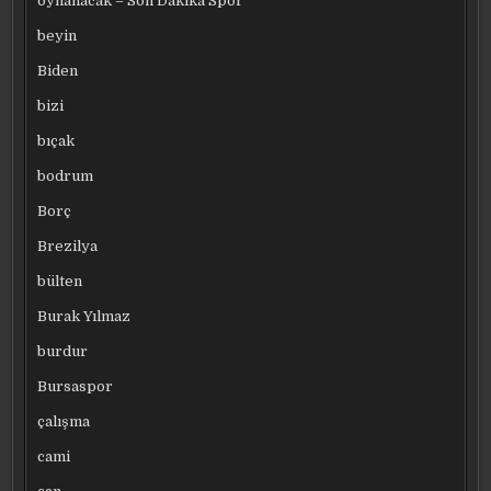
oynanacak – Son Dakika Spor
beyin
Biden
bizi
bıçak
bodrum
Borç
Brezilya
bülten
Burak Yılmaz
burdur
Bursaspor
çalışma
cami