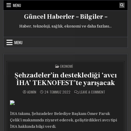
Skip
MENU
to
content
Güncel Haberler – Bilgiler –
Haber, teknoloji, sağlık, ekonomi ve daha fazlası…
MENU
POSTED
EKONOMI
IN
Şehzadeler’in desteklediği ‘avcı
İHA’ TEKNOFEST’te yarışacak
ON
ADMIN
24 TEMMUZ 2022
LEAVE A COMMENT
ŞEHZADELER’IN
DESTEKLEDIĞI
‘AVCI
İHA’
TEKNOFEST’TE
YARIŞACAK
İHA takımı, Şehzadeler Belediye Başkanı Ömer Faruk
Çelik’i makamında ziyaret ederek, geliştirdikleri avcı tipi
İHA hakkında bilgi verdi.