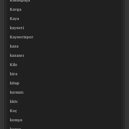
Kasımpaşa
Kavga
Kaya
kayseri
Kayserispor
kaza
kazancı
Kilo
kira
kitap
kırmızı
kktc
Koç
komşu