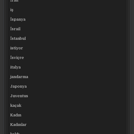
İran
iş
İspanya
İsrail
İstanbul
istiyor
İsviçre
italya
jandarma
Japonya
Juventus
kaçak
Kadın
Kadınlar