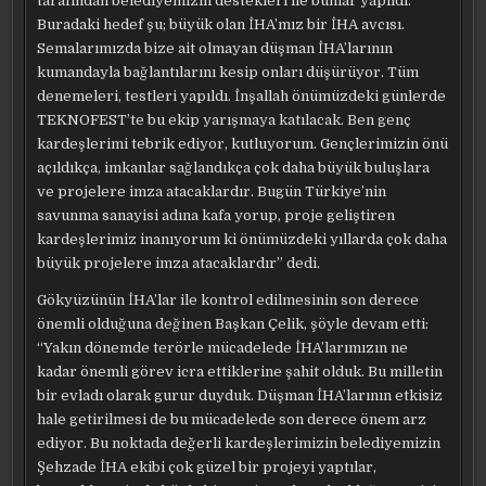
tarafından belediyemizin destekleri ile bunlar yapıldı.
Buradaki hedef şu; büyük olan İHA’mız bir İHA avcısı.
Semalarımızda bize ait olmayan düşman İHA’larının
kumandayla bağlantılarını kesip onları düşürüyor. Tüm
denemeleri, testleri yapıldı. İnşallah önümüzdeki günlerde
TEKNOFEST’te bu ekip yarışmaya katılacak. Ben genç
kardeşlerimi tebrik ediyor, kutluyorum. Gençlerimizin önü
açıldıkça, imkanlar sağlandıkça çok daha büyük buluşlara
ve projelere imza atacaklardır. Bugün Türkiye’nin
savunma sanayisi adına kafa yorup, proje geliştiren
kardeşlerimiz inanıyorum ki önümüzdeki yıllarda çok daha
büyük projelere imza atacaklardır” dedi.
Gökyüzünün İHA’lar ile kontrol edilmesinin son derece
önemli olduğuna değinen Başkan Çelik, şöyle devam etti:
“Yakın dönemde terörle mücadelede İHA’larımızın ne
kadar önemli görev icra ettiklerine şahit olduk. Bu milletin
bir evladı olarak gurur duyduk. Düşman İHA’larının etkisiz
hale getirilmesi de bu mücadelede son derece önem arz
ediyor. Bu noktada değerli kardeşlerimizin belediyemizin
Şehzade İHA ekibi çok güzel bir projeyi yaptılar,