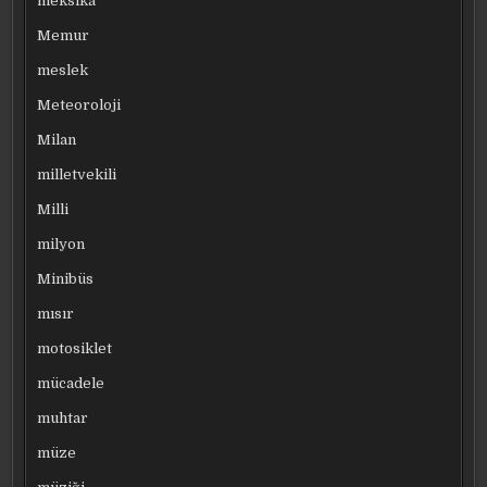
meksika
Memur
meslek
Meteoroloji
Milan
milletvekili
Milli
milyon
Minibüs
mısır
motosiklet
mücadele
muhtar
müze