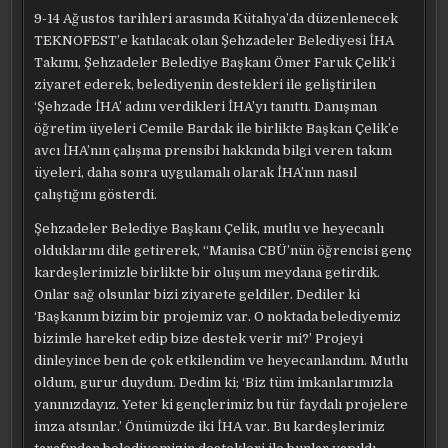
9-14 Ağustos tarihleri arasında Kütahya’da düzenlenecek
TEKNOFEST’e katılacak olan Şehzadeler Belediyesi İHA
Takımı, Şehzadeler Belediye Başkanı Ömer Faruk Çelik’i
ziyaret ederek, belediyenin destekleri ile geliştirilen
‘Şehzade İHA’ adını verdikleri İHA’yı tanıttı. Danışman
öğretim üyeleri Cemile Bardak ile birlikte Başkan Çelik’e
avcı İHA’nın çalışma prensibi hakkında bilgi veren takım
üyeleri, daha sonra uygulamalı olarak İHA’nın nasıl
çalıştığını gösterdi.
Şehzadeler Belediye Başkanı Çelik, mutlu ve heyecanlı
olduklarını dile getirerek, “Manisa CBÜ’nün öğrencisi genç
kardeşlerimizle birlikte bir oluşum meydana getirdik.
Onlar sağ olsunlar bizi ziyarete geldiler. Dediler ki
‘Başkanım bizim bir projemiz var. O noktada belediyemiz
bizimle hareket edip bize destek verir mi?’ Projeyi
dinleyince ben de çok etkilendim ve heyecanlandım. Mutlu
oldum, gurur duydum. Dedim ki; ‘Biz tüm imkanlarımızla
yanınızdayız. Yeter ki gençlerimiz bu tür faydalı projelere
imza atsınlar.’ Önümüzde iki İHA var. Bu kardeşlerimiz