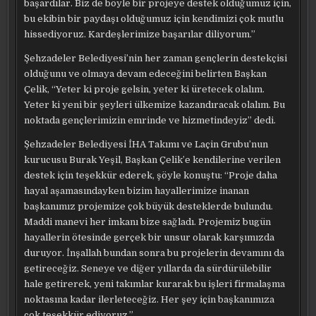
başardılar. Biz de böyle bir projeye destek olduğumuz için,
bu ekibin bir paydaşı olduğumuz için kendimizi çok mutlu
hissediyoruz. Kardeşlerimize başarılar diliyorum.”
Şehzadeler Belediyesi’nin her zaman gençlerin destekçisi
olduğunu ve olmaya devam edeceğini belirten Başkan
Çelik, “Yeter ki proje gelsin, yeter ki üretecek olalım.
Yeter ki yeni bir şeyleri ülkemize kazandıracak olalım. Bu
noktada gençlerimizin emrinde ve hizmetindeyiz” dedi.
Şehzadeler Belediyesi İHA Takımı ve Laçin Grubu’nun
kurucusu Burak Yeşil, Başkan Çelik’e kendilerine verilen
destek için teşekkür ederek, şöyle konuştu: “Proje daha
hayal aşamasındayken bizim hayallerimize inanan
başkanımız projemize çok büyük desteklerde bulundu.
Maddi manevi her imkanı bize sağladı. Projemiz bugün
hayallerin ötesinde gerçek bir unsur olarak karşımızda
duruyor. İnşallah bundan sonra bu projelerin devamını da
getireceğiz. Seneye ve diğer yıllarda da sürdürülebilir
hale getirerek, yeni takımlar kurarak bu işleri firmalaşma
noktasına kadar ilerleteceğiz. Her şey için başkanımıza
çok teşekkür ediyoruz.”