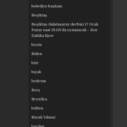
belediye başkanı
Beşiktaş
Beşiktaş-Galatasaray derbisi 17 Ocak
Pazar saat 19.00’da oynanacak – Son
Dakika Spor
beyin
Biden
bizi
bıçak
bodrum
Borç
Brezilya
bülten
Burak Yılmaz
burdur