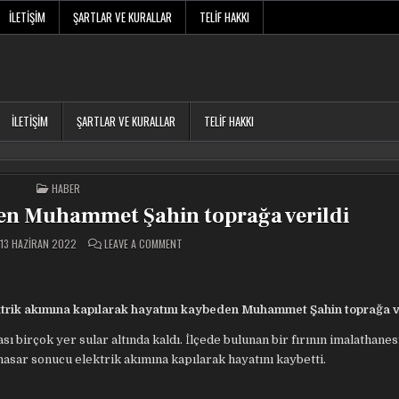
İLETIŞIM
ŞARTLAR VE KURALLAR
TELIF HAKKI
İLETIŞIM
ŞARTLAR VE KURALLAR
TELIF HAKKI
POSTED
HABER
IN
en Muhammet Şahin toprağa verildi
ON
13 HAZIRAN 2022
LEAVE A COMMENT
SELDE
HAYATINI
KAYBEDEN
MUHAMMET
ŞAHIN
TOPRAĞA
ektrik akımına kapılarak hayatını kaybeden Muhammet Şahin toprağa ve
VERILDI
sı birçok yer sular altında kaldı. İlçede bulunan bir fırının imalathane
asar sonucu elektrik akımına kapılarak hayatını kaybetti.