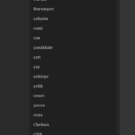
Bursaspor
çalışma
cami
can
çanakkale
çatı
çay
çekirge
çelik
ceset
çevre
ceza
Chelsea
CHP