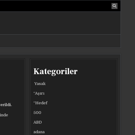
Kategoriler
Yasak
“Aşırı
“Hedef
rildi.
500
sinde
ABD
adana