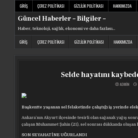
Skip
GIRIŞ
ÇEREZ POLITIKASI
GIZLILIK POLITIKASI
HAKKIMIZDA
to
content
Güncel Haberler – Bilgiler –
Haber, teknoloji, sağlık, ekonomi ve daha fazlası…
GIRIŞ
ÇEREZ POLITIKASI
GIZLILIK POLITIKASI
HAKKIMIZDA
Selde hayatını kaybed
ADMIN
Başkentte yaşanan sel felaketinde çalıştığı iş yerinde el
Ankara’nın Akyurt ilçesinde tesirli olan sağanak yağış sonra
çalışan Muhammet Şahin (21), sel sonrası dükkanda oluşan h
SON SEYAHATİNE UĞURLANDI