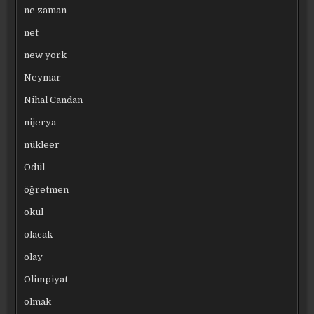
ne zaman
net
new york
Neymar
Nihal Candan
nijerya
nükleer
Ödül
öğretmen
okul
olacak
olay
Olimpiyat
olmak