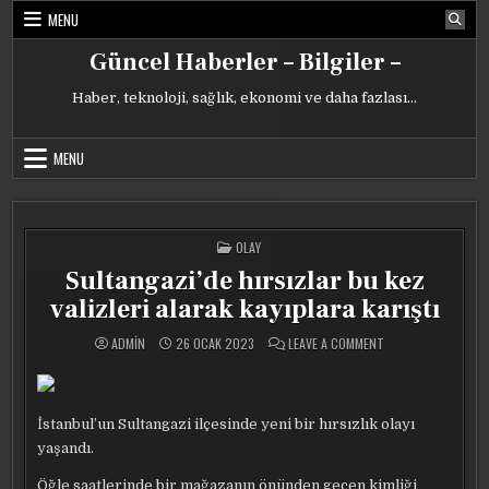
Skip
MENU
to
content
Güncel Haberler – Bilgiler –
Haber, teknoloji, sağlık, ekonomi ve daha fazlası…
MENU
POSTED
OLAY
IN
Sultangazi’de hırsızlar bu kez
valizleri alarak kayıplara karıştı
ON
ADMIN
26 OCAK 2023
LEAVE A COMMENT
SULTANGAZI’DE
HIRSIZLAR
BU
KEZ
VALIZLERI
ALARAK
İstanbul’un Sultangazi ilçesinde yeni bir hırsızlık olayı
KAYIPLARA
KARIŞTI
yaşandı.
Öğle saatlerinde bir mağazanın önünden geçen kimliği