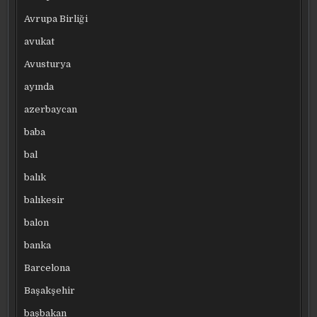
Avrupa Birliği
avukat
Avusturya
ayında
azerbaycan
baba
bal
balık
balıkesir
balon
banka
Barcelona
Başakşehir
başbakan