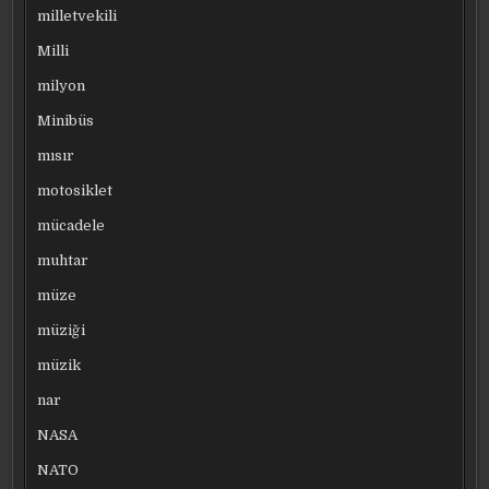
milletvekili
Milli
milyon
Minibüs
mısır
motosiklet
mücadele
muhtar
müze
müziği
müzik
nar
NASA
NATO