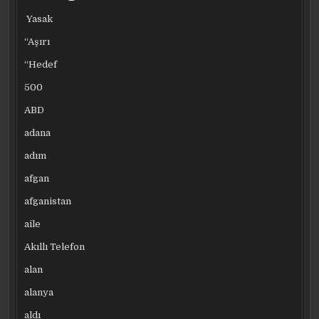
Yasak
“Aşırı
“Hedef
500
ABD
adana
adım
afgan
afganistan
aile
Akıllı Telefon
alan
alanya
aldı