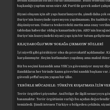
Benim kanaatim birinci turda tamamlanır. Bunu temenni ol
başkanlığı yaptım uzun süre AK Parti’de gerek anket çalış
Siyasi oluşum için alt yapı hazırlanıyordu, şimdi daha çok
Suriye’nin kuzeyinde operasyon yapılmaması. Bu taahhüt ve
düşünüyorum. Onlarca teskeredeki metin ama onay verilmed
tablodan haberdar olduğu kanaatindeyim. ABD’nin kucağındaki
Suriye’nin kuzeyindeki siyasi yapı için bir tutum geliştirmek
KILIÇDAROĞLU’NUN ‘SOKAĞA ÇIKMAYIN’ SÖZLERİ
İyi niyetli gibi gözüküyor olsa da provakatif açıklamalar. K
karşılanmıştır. Seçim kutlamaları yapılmış ama makul düze
Biz bu seçimi kazandık ama YSK’ya güvenmiyor muyuz diyece
Sandıkların her birinde kamu görevlisi sandık başkanı var. 
güvenli şeffaf seçim yapan bir ülke.
TERÖRLE MÜCADELE: TÜRKİYE KUŞATMAYA İZİN V
Terör örgütleri piyondur. Asıl bölge ile ilgili senaryoyu 
basamaktır. Terör örgütünün varlığı bu açıdan değerlendiril
temizledi. Şimdi istenen Türkiye o bölgeden çekilsin, siya