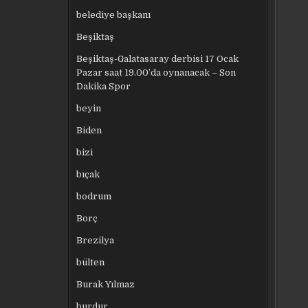
belediye başkanı
Beşiktaş
Beşiktaş-Galatasaray derbisi 17 Ocak
Pazar saat 19.00’da oynanacak – Son
Dakika Spor
beyin
Biden
bizi
bıçak
bodrum
Borç
Brezilya
bülten
Burak Yılmaz
burdur