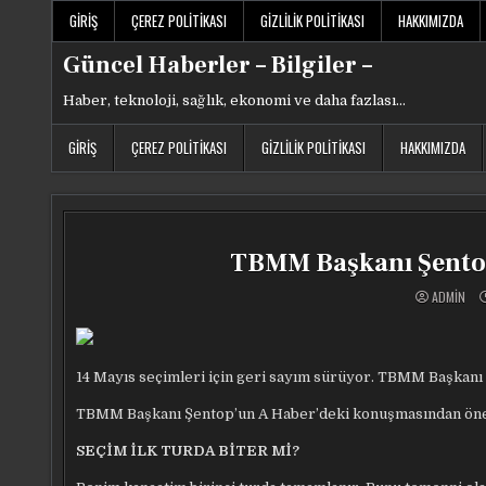
Skip
GIRIŞ
ÇEREZ POLITIKASI
GIZLILIK POLITIKASI
HAKKIMIZDA
to
content
Güncel Haberler – Bilgiler –
Haber, teknoloji, sağlık, ekonomi ve daha fazlası…
GIRIŞ
ÇEREZ POLITIKASI
GIZLILIK POLITIKASI
HAKKIMIZDA
TBMM Başkanı Şentop
ADMIN
14 Mayıs seçimleri için geri sayım sürüyor. TBMM Başkan
TBMM Başkanı Şentop’un A Haber’deki konuşmasından öne 
SEÇİM İLK TURDA BİTER Mİ?