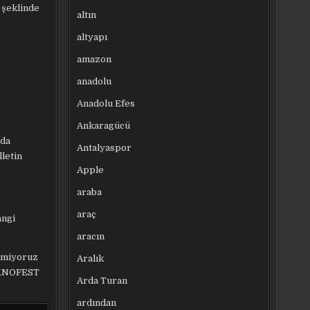
 şeklinde
altın
altyapı
amazon
anadolu
Anadolu Efes
Ankaragücü
lda
Antalyaspor
lletin
Apple
araba
araç
angi
aracın
itmiyoruz
Aralık
TEKNOFEST
Arda Turan
ardından