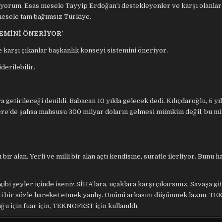
üyorum. Esas mesele Tayyip Erdoğan’ı destekleyenler ve karşı olanlar
mesele tam bağımsız Türkiye.
TEMİNİ ÖNERİYOR’
 karşı çıkanlar başkanlık konseyi sistemini öneriyor.
derilebilir.
getirileceği denildi. Babacan 10 yılda gelecek dedi. Kılıçdaroğlu, 5 yı
iltere’de şahsa mahsusu 300 milyar doların gelmesi mümkün değil, bu mi
ir alan. Yerli ve milli bir alan açtı kendisine, süratle ilerliyor. Bunu h
i şeyler içinde iseniz SİHA’lara, uçaklara karşı çıkarsınız. Savaşa g
diği bir sözle hareket etmek yanlış. Önünü arkasını düşünmek lazım. 
uğu için fuar için, TEKNOFEST için kullanıldı.