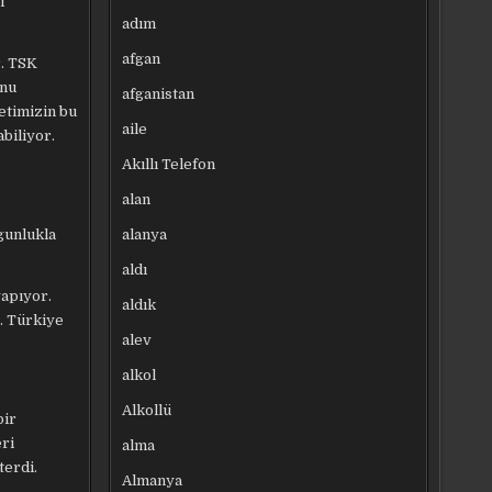
i
adım
afgan
r. TSK
unu
afganistan
etimizin bu
aile
biliyor.
Akıllı Telefon
alan
alanya
lgunlukla
aldı
yapıyor.
aldık
r. Türkiye
alev
alkol
Alkollü
bir
eri
alma
terdi.
Almanya