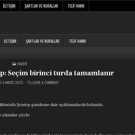
İLETIŞIM
ŞARTLAR VE KURALLAR
TELIF HAKKI
İLETIŞIM
ŞARTLAR VE KURALLAR
TELIF HAKKI
POSTED
HABER
IN
: Seçim birinci turda tamamlanır
ON
6 MAYIS 2023
LEAVE A COMMENT
TBMM
BAŞKANI
ŞENTOP:
SEÇIM
BIRINCI
TURDA
ı Mustafa Şentop gündeme dair açıklamalarda bulundu.
TAMAMLANIR
çıkanlar şöyle: