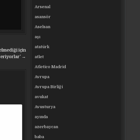
Arsenal
asansör
Aselsan
aşı
atatürk
elmediği için
atlet
eriyorlar’ →
Atletico Madrid
Avrupa
Avrupa Birliği
avukat
Avusturya
ayında
azerbaycan
baba