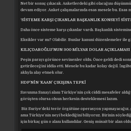
Net bir sonuç çıkacak. Anketlerdeki gibi olacağını düşünm
devam ediyor. Anket çalışmalarında esas mesele bu. Esas 
‘SİSTEME KARŞI ÇIKANLAR BAŞKANLIK KONSEYİ SİS
Daha önce sisteme karşı çıkanlar vardı. Başkanlık sistemine
Eksikler var mı? Olabilir. Bunlar kanuni düzenlemeler ile gi
KILIÇDAROĞLU’NUN 300 MİLYAR DOLAR AÇIKLAMASI
Peşin parayı görünce sevinenler oldu. Önce geldi dedi sonra 
getirileceğini iddia etti. Mesele bu kadar kolay değil. İng
aklıyla alay etmek olur.
HDP’NİN ‘KAAN’ ÇIKIŞINA TEPKİ
Savunma Sanayi alanı Türkiye’nin çok ciddi mesafeler aldığı b
görüşten olursa olsun herkesin desteklemesi lazım.
Biz Suriye’deki terör örgütüne operasyon yapmayacağız, gib
ama Türkiye’nin neyi beklediğini biliyoruz. Birinin söyle
için birkaç gün o alanı kullandılar. Geniş müsait bir alan old