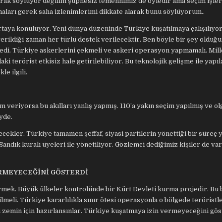
arak söylüyor değilim şüphesiz temennimiz de öyledir ama seçim işler
maları gerek saha izlenimlerimi dikkate alarak bunu söylüyorum..
 ortaya konuluyor. Yeni dünya düzeninde Türkiye kuşatılmaya çalışılıyo
rildiği zaman her türlü destek verilecektir. Ben böyle bir şey olduğ
i. Türkiye askerlerini çekmeli ve askeri operasyon yapmamalı. Mill
 terörist etkisiz hale getirilebiliyor. Bu teknolojik gelişme ile yapıla
le ilgili.
im veriyorsa bu akılları yanlış yapmış. 110’a yakın seçim yapılmış ve o
yde.
kler. Türkiye tamamen şeffaf, siyasi partilerin yönettiği bir süreç 
Sandık kuralı üyeleri ile yönetiliyor. Gözlemci dediğimiz kişiler de va
ERMEYECEĞİNİ GÖSTERDİ
görmek. Büyük ülkeler kontrolünde bir Kürt Devleti kurma projedir. Bu 
meli. Türkiye kararlılıkla sınır ötesi operasyonla o bölgede teröristl
si zemin için hazırlansınlar. Türkiye kuşatmaya izin vermeyeceğini gös