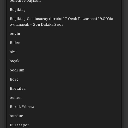
belediye başkanı
Beşiktaş
Beşiktaş-Galatasaray derbisi 17 Ocak Pazar saat 19.00’da
oynanacak – Son Dakika Spor
beyin
Biden
bizi
bıçak
bodrum
Borç
Brezilya
bülten
Burak Yılmaz
burdur
Bursaspor