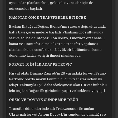
oyuncular planlanırken, gelecek oyuncular için de
görüşmeler başladı.
KAMPTAN ÖNCE TRANSFERLER BİTECEK
Başkan Ertuğrul Doğan, Bjelica’nın raporu doğrultusunda
hafta başı görüşmelere başladı. Planlama doğrultusunda
sağ ve sol bek, 2 stoper, 1 ön libero, 1 merkez orta saha, 1
kanat ve 1 santrfor olmak üzere 8 transfer yapılması
planlanırken, transferlerin büyük bir bölümünün kamp
dönemine kadar yetiştirilmesi planlanıyor.
FORVET İÇİN İLK ADAY PETKOVIC
Hırvat ekibi Dinamo Zagreb’in 28 yaşındaki forveti Bruno
Petkovic bordo mavili takımın hücum transferindeki ilk
adayı. Takımıyla 1 yıl daha sözleşmesi olan Hırvat futbolcu
için başkan Doğan ilk girişimini yaptı ve beklemeye geçti.
ORSIC VE DOVBYK GÜNDEMDE DEĞİL
Transfer dönemlerinde adı Trabzonspor ile anılan
Ukraynalı forvet Artem Dovbyk’in gündemde olmadığı ve