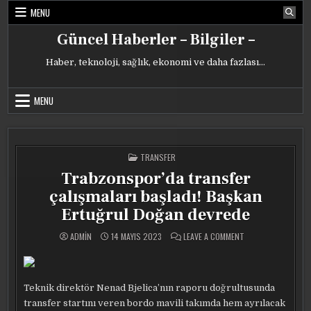
Skip
MENU
to
content
Güncel Haberler – Bilgiler –
Haber, teknoloji, sağlık, ekonomi ve daha fazlası…
MENU
POSTED
TRANSFER
IN
Trabzonspor’da transfer
çalışmaları başladı! Başkan
Ertuğrul Doğan devrede
ON
ADMIN
14 MAYIS 2023
LEAVE A COMMENT
TRABZONSPOR’DA
TRANSFER
ÇALIŞMALARI
BAŞLADI!
BAŞKAN
ERTUĞRUL
Teknik direktör Nenad Bjelica’nın raporu doğrultusunda
DOĞAN
DEVREDE
transfer startını veren bordo mavili takımda hem ayrılacak