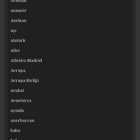
Arsenal
asansör
Aselsan
aşı
atatürk
atlet
Atletico Madrid
Avrupa
Avrupa Birliği
avukat
Avusturya
ayında
azerbaycan
baba