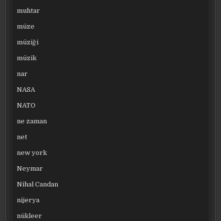
muhtar
müze
müziği
müzik
nar
NASA
NATO
ne zaman
net
new york
Neymar
Nihal Candan
nijerya
nükleer