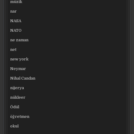
müzik
nar
NASA
NATO
ne zaman
net
new york
Neymar
Nihal Candan
nijerya
nükleer
Ödül
öğretmen
okul