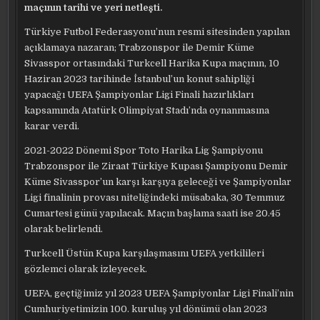
maçının tarihi ve yeri netleşti.
Türkiye Futbol Federasyonu’nun resmi sitesinden yapılan
açıklamaya nazaran; Trabzonspor ile Demir Küme
Sivasspor ortasındaki Turkcell Harika Kupa maçının, 10
Haziran 2023 tarihinde İstanbul’un konut sahipliği
yapacağı UEFA Şampiyonlar Ligi Finali hazırlıkları
kapsamında Atatürk Olimpiyat Stadı’nda oynanmasına
karar verdi.
2021-2022 Dönemi Spor Toto Harika Lig Şampiyonu
Trabzonspor ile Ziraat Türkiye Kupası Şampiyonu Demir
Küme Sivasspor’un karşı karşıya geleceği ve Şampiyonlar
Ligi finalinin provası niteliğindeki müsabaka, 30 Temmuz
Cumartesi günü yapılacak. Maçın başlama saati ise 20.45
olarak belirlendi.
Turkcell Üstün Kupa karşılaşmasını UEFA yetkilileri
gözlemci olarak izleyecek.
UEFA, geçtiğimiz yıl 2023 UEFA Şampiyonlar Ligi Finali’nin
Cumhuriyetimizin 100. kuruluş yıl dönümü olan 2023