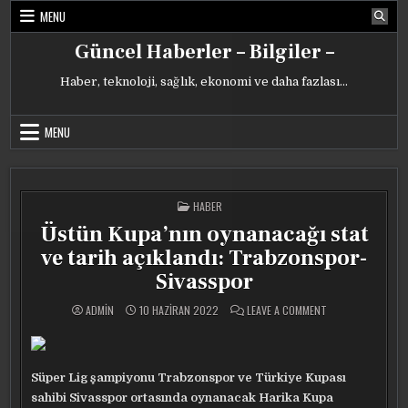
Skip
MENU
to
content
Güncel Haberler – Bilgiler –
Haber, teknoloji, sağlık, ekonomi ve daha fazlası…
MENU
POSTED
HABER
IN
Üstün Kupa’nın oynanacağı stat
ve tarih açıklandı: Trabzonspor-
Sivasspor
ON
ADMIN
10 HAZIRAN 2022
LEAVE A COMMENT
ÜSTÜN
KUPA’NIN
OYNANACAĞI
STAT
VE
TARIH
Süper Lig şampiyonu Trabzonspor ve Türkiye Kupası
AÇIKLANDI:
TRABZONSPOR-
sahibi Sivasspor ortasında oynanacak Harika Kupa
SIVASSPOR