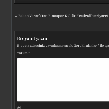
Yazı
← Bakan Varank’tan Etnospor Kültür Festivali’ne ziyaret
gezinmesi
Bir yanıt yazın
E-posta adresiniz yayınlanmayacak.
Gerekli alanlar
*
ile iş
Yorum
*
Ad