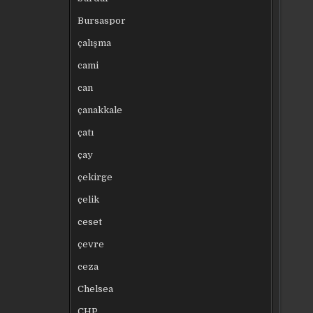
Bursaspor
çalışma
cami
can
çanakkale
çatı
çay
çekirge
çelik
ceset
çevre
ceza
Chelsea
CHP