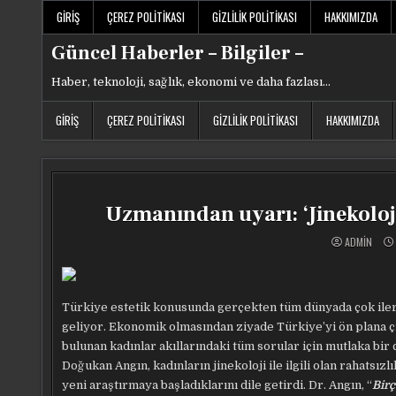
Skip
GIRIŞ
ÇEREZ POLITIKASI
GIZLILIK POLITIKASI
HAKKIMIZDA
to
content
Güncel Haberler – Bilgiler –
Haber, teknoloji, sağlık, ekonomi ve daha fazlası…
GIRIŞ
ÇEREZ POLITIKASI
GIZLILIK POLITIKASI
HAKKIMIZDA
Uzmanından uyarı: ‘Jinekoloji
ADMIN
Türkiye estetik konusunda gerçekten tüm dünyada çok ileri 
geliyor. Ekonomik olmasından ziyade Türkiye’yi ön plana çı
bulunan kadınlar akıllarındaki tüm sorular için mutlaka bir
Doğukan Angın, kadınların jinekoloji ile ilgili olan rahatsızl
yeni araştırmaya başladıklarını dile getirdi. Dr. Angın, “
Birç