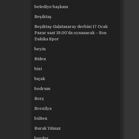
belediye başkanı
Beşiktaş
Beşiktaş-Galatasaray derbisi 17 Ocak
Pazar saat 19.00’da oynanacak – Son
Dakika Spor
beyin
Biden
bizi
bıçak
bodrum
Borç
Brezilya
bülten
Burak Yılmaz
burdur