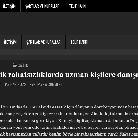
İLETIŞIM
ŞARTLAR VE KURALLAR
TELIF HAKKI
İLETIŞIM
ŞARTLAR VE KURALLAR
TELIF HAKKI
POSTED
SAĞLIK
IN
k rahatsızlıklarda uzman kişilere danışı
ON
11 HAZIRAN 2022
LEAVE A COMMENT
UZMANINDAN
UYARI:
‘JINEKOLOJIK
RAHATSIZLIKLARDA
UZMAN
KIŞILERE
bir seviyede. Her alanda estetik için dünyanın dört biryanından hast
DANIŞIN’
karan gerçekten çok iyi cerrahlar bulunuyor. Jinekoloji alanında rahat
 cerraha danışması gerekiyor. Konuyla ilgili açıklamalarda bulunan Doç.
ıklarını yeni yeni dile getirebildiklerini ve bunun bir çaresi olup olmadı
ok hastamızdan yıllardır benim böyle bir rahatsızlığım vardı. Fakat bu