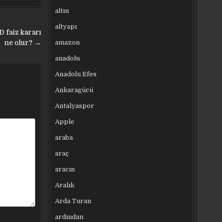
altın
altyapı
D faiz kararı
amazon
ne olur? →
anadolu
Anadolu Efes
Ankaragücü
Antalyaspor
Apple
araba
araç
aracın
Aralık
Arda Turan
ardından