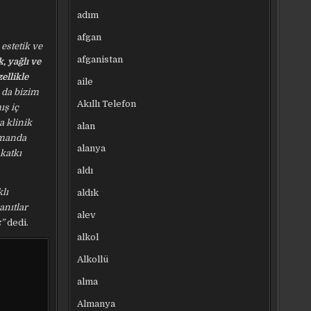
adım
afgan
 estetik ve
afganistan
, yağlı ve
ellikle
aile
 da bizim
Akıllı Telefon
ış iç
a klinik
alan
zamanda
alanya
katkı
aldı
klı
aldık
anıtlar
alev
z”
dedi.
alkol
Alkollü
alma
Almanya