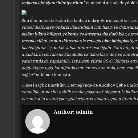
tedavisi olduğunu bilmiyordum”
cümlesini sık sık duyduklar
Son dönemlerde kadın hastalıklarında gelen şikayetler içeri
cinsel disfonksiyonlarla ilgilendiğim için hasta ve danışanl
şişkin bikini bölgesi, çökmüş ve kırışmış dış dudaklar, orgazm
merak edilen ve son dönemlerde revaçta olan labioplastiye
kastettiğimiz ‘iç dudak-labia minora’ estetiğidir. Yani büy
dudakların cerrahi ile küçültülerek daha kısa, düz ve simetri
şartlarında da yapılabilir. Yaparken yüzde 90-95 klitoris et
doğu kişiye uygulandığında hem cinsel anlamda, hem estetik 
sağlar”
şeklinde konuştu.
Cinsel Sağlık Enstitüsü Derneği’nde de Kadıköy Şube Başkan
cinsellik, mutlu bir evlilik ve aile yaşantısı’ sloganıyla halkı
vermek için azami çaba gösteriyor ve insani açıdan önemli b
Author:
admin