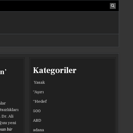
Kategoriler
n’
Yasak
“Aşırı
“Hedef
alar
sızlıkları
500
 Dr. Ali
ABD
ğını yeni
nun bir
adana