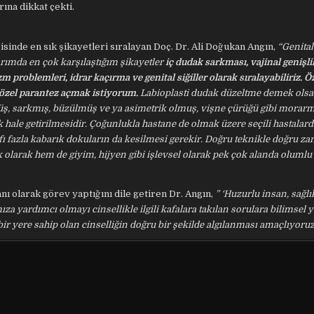
ına dikkat çekti.
sinde en sık şikayetleri sıralayan Doç. Dr. Ali Doğukan Angın,
“Genital
arımda en çok karşılaştığım şikayetler
iç dudak sarkması, vajinal genişlik
 problemleri, idrar kaçırma ve genital siğiller olarak sıralayabiliriz. Öz
 özel parantez açmak istiyorum.
Labioplasti dudak düzeltme demek olsa
ümüş, sarkmış, büzülmüş ve ya asimetrik olmuş, vişne çürüğü gibi morarm
k hale getirilmesidir. Çoğunlukla hastane de olmak üzere seçili hastalard
rafı fazla kabarık dokuların da kesilmesi gerekir. Doğru teknikle doğru 
olarak hem de giyim, hijyen gibi işlevsel olarak pek çok alanda olumlu 
ı olarak görev yaptığını dile getiren Dr. Angın,
” ‘Huzurlu insan, sağlı
mıza yardımcı olmayı cinsellikle ilgili kafalara takılan sorulara bilimsel y
ir yere sahip olan cinselliğin doğru bir şekilde algılanması amaçlıyoru