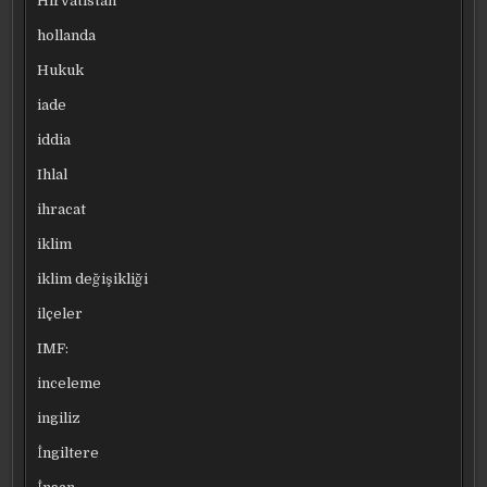
Hırvatistan
hollanda
Hukuk
iade
iddia
Ihlal
ihracat
iklim
iklim değişikliği
ilçeler
IMF:
inceleme
ingiliz
İngiltere