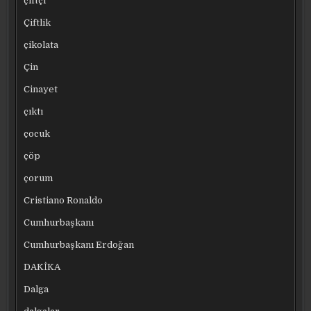
çiftçi
Çiftlik
çikolata
Çin
Cinayet
çıktı
çocuk
çöp
çorum
Cristiano Ronaldo
Cumhurbaşkanı
Cumhurbaşkanı Erdoğan
DAKİKA
Dalga