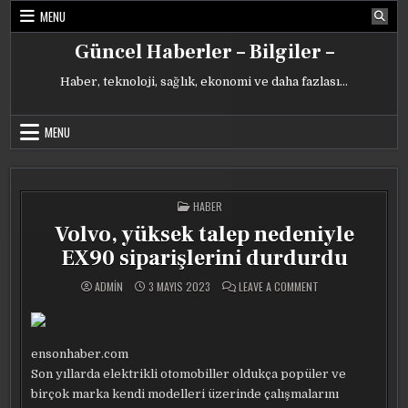
Skip
MENU
to
content
Güncel Haberler – Bilgiler –
Haber, teknoloji, sağlık, ekonomi ve daha fazlası…
MENU
POSTED
HABER
IN
Volvo, yüksek talep nedeniyle
EX90 siparişlerini durdurdu
ON
ADMIN
3 MAYIS 2023
LEAVE A COMMENT
VOLVO,
YÜKSEK
TALEP
NEDENIYLE
EX90
SIPARIŞLERINI
ensonhaber.com
DURDURDU
Son yıllarda elektrikli otomobiller oldukça popüler ve
birçok marka kendi modelleri üzerinde çalışmalarını