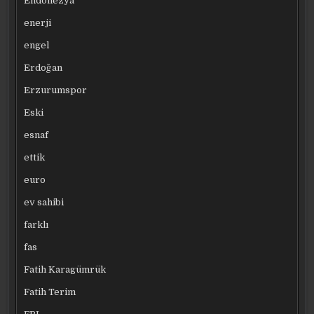
Endonezya
enerji
engel
Erdoğan
Erzurumspor
Eski
esnaf
ettik
euro
ev sahibi
farklı
fas
Fatih Karagümrük
Fatih Terim