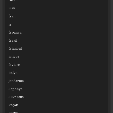
İnsan
irak
İran
iş
İspanya
İsrail
İstanbul
istiyor
İsviçre
italya
jandarma
Japonya
Juventus
kaçak