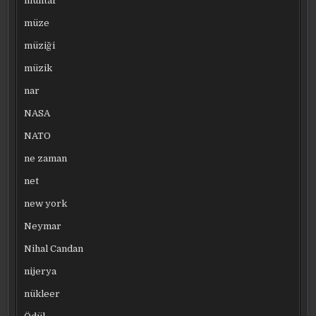
muhtar
müze
müziği
müzik
nar
NASA
NATO
ne zaman
net
new york
Neymar
Nihal Candan
nijerya
nükleer