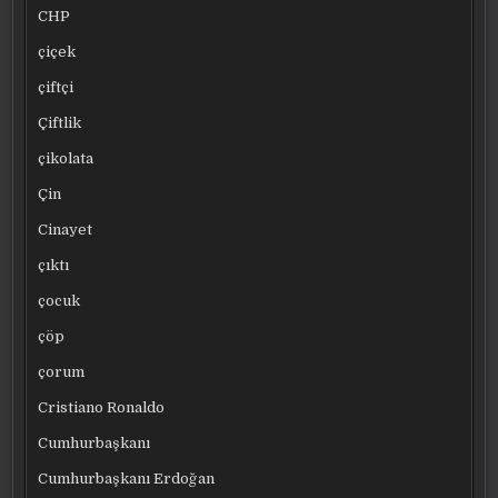
CHP
çiçek
çiftçi
Çiftlik
çikolata
Çin
Cinayet
çıktı
çocuk
çöp
çorum
Cristiano Ronaldo
Cumhurbaşkanı
Cumhurbaşkanı Erdoğan