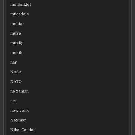
motosiklet
mücadele
muhtar
müze
müziği
müzik
nar
NASA
NATO
ne zaman
net
new york
Neymar
Nihal Candan