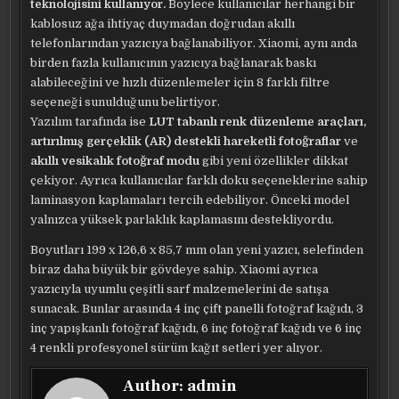
teknolojisini kullanıyor.
Böylece kullanıcılar herhangi bir
kablosuz ağa ihtiyaç duymadan doğrudan akıllı
telefonlarından yazıcıya bağlanabiliyor. Xiaomi, aynı anda
birden fazla kullanıcının yazıcıya bağlanarak baskı
alabileceğini ve hızlı düzenlemeler için 8 farklı filtre
seçeneği sunulduğunu belirtiyor.
Yazılım tarafında ise
LUT tabanlı renk düzenleme araçları,
artırılmış gerçeklik (AR) destekli hareketli fotoğraflar
ve
akıllı vesikalık fotoğraf modu
gibi yeni özellikler dikkat
çekiyor. Ayrıca kullanıcılar farklı doku seçeneklerine sahip
laminasyon kaplamaları tercih edebiliyor. Önceki model
yalnızca yüksek parlaklık kaplamasını destekliyordu.
Boyutları 199 x 126,6 x 85,7 mm olan yeni yazıcı, selefinden
biraz daha büyük bir gövdeye sahip. Xiaomi ayrıca
yazıcıyla uyumlu çeşitli sarf malzemelerini de satışa
sunacak. Bunlar arasında 4 inç çift panelli fotoğraf kağıdı, 3
inç yapışkanlı fotoğraf kağıdı, 6 inç fotoğraf kağıdı ve 6 inç
4 renkli profesyonel sürüm kağıt setleri yer alıyor.
Author:
admin