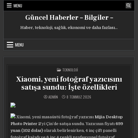
Skip
MENU
to
content
Güncel Haberler – Bilgiler –
Haber, teknoloji, sağlık, ekonomi ve daha fazlası…
MENU
POSTED
TEKNOLOJI
IN
Xiaomi, yeni fotoğraf yazıcısını
satışa sundu: İşte özellikleri
ADMIN
8 TEMMUZ 2026
Xiaomi, yeni masaüstü fotoğraf yazıcısı
Mijia Desktop
Photo Printer 2
‘yi Çin’de satışa sundu. Yazıcının fiyatı
699
yuan (102 dolar)
olarak belirlenirken, 4 inç çift panelli
fotoğraf kağıdı ve 6 inç 4 renkli profesyonel fotoğraf