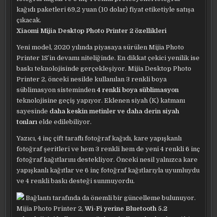
kağıdı paketleri 69,2 yuan (10 dolar) fiyat etiketiyle satışa
çıkacak.
Xiaomi Mijia Desktop Photo Printer 2 özellikleri
Yeni model, 2020 yılında piyasaya sürülen Mijia Photo
Printer 1S’in devamı niteliğinde. En dikkat çekici yenilik ise
baskı teknolojisinde gerçekleşiyor. Mijia Desktop Photo
Printer 2, önceki nesilde kullanılan 3 renkli boya
süblimasyon sisteminden
4 renkli boya süblimasyon
teknolojisine geçiş yapıyor. Eklenen siyah (K) katmanı
sayesinde
daha keskin metinler ve daha derin siyah
tonları
elde edilebiliyor.
Yazıcı, 4 inç çift taraflı fotoğraf kağıdı, kare yapışkanlı
fotoğraf şeritleri ve hem 3 renkli hem de yeni 4 renkli 6 inç
fotoğraf kağıtlarını destekliyor. Önceki nesil yalnızca kare
yapışkanlı kağıtlar ve 6 inç fotoğraf kağıtlarıyla uyumluydu
ve 4 renkli baskı desteği sunmuyordu.
Bağlantı tarafında da önemli bir güncelleme bulunuyor.
Mijia Photo Printer 2,
Wi-Fi yerine Bluetooth 5.2