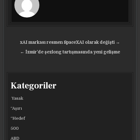
Yazı
xAI markası resmen SpaceXAI olarak değişti →
gezinmesi
← İzmir’de şezlong tartışmasında yeni gelişme
Kategoriler
Yasak
“Aşırı
“Hedef
500
ABD