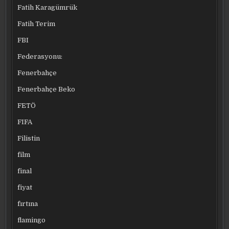
Fatih Karagümrük
Fatih Terim
FBI
Federasyonu:
Fenerbahçe
Fenerbahçe Beko
FETÖ
FIFA
Filistin
film
final
fiyat
fırtına
flamingo