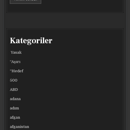
Kategoriler
Yasak
“Aşırı
“Hedef
500
ABD
adana
adım
afgan
afganistan