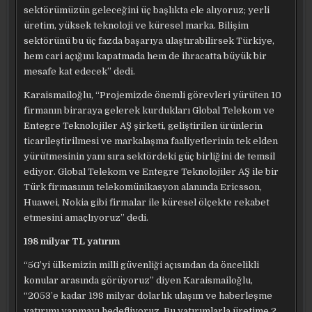
sektörümüzün geleceğini üç başlıkta ele alıyoruz; yerli
üretim, yüksek teknoloji ve küresel marka. Bilişim
sektörünü bu üç fazda başarıya ulaştırabilirsek Türkiye,
hem cari açığını kapatmada hem de ihracatta büyük bir
mesafe kat edecek” dedi.
Karaismailoğlu, “Projemizde önemli görevleri yürüten 10
firmanın biraraya gelerek kurdukları Global Telekom ve
Entegre Teknolojiler AŞ şirketi, geliştirilen ürünlerin
ticarileştirilmesi ve markalaşma faaliyetlerinin tek elden
yürütmesinin yanı sıra sektördeki güç birliğini de temsil
ediyor. Global Telekom ve Entegre Teknolojiler AŞ ile bir
Türk firmasının telekomünikasyon alanında Ericsson,
Huawei, Nokia gibi firmalar ile küresel ölçekte rekabet
etmesini amaçlıyoruz” dedi.
198 milyar TL yatırım
“5G’yi ülkemizin milli güvenliği açısından da öncelikli
konular arasında görüyoruz” diyen Karaismailoğlu,
“2053’e kadar 198 milyar dolarlık ulaşım ve haberleşme
yatırımı yapmayı hedefliyoruz. Bu yatırımlarla üretime 2