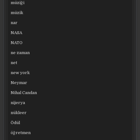
müziği
müzik
nar
NASA
NATO
ne zaman
net
new york
Neymar
Nihal Candan
nijerya
nükleer
Ödül
öğretmen