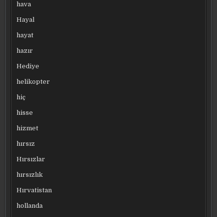
hava
Hayal
hayat
hazır
Hediye
helikopter
hiç
hisse
hizmet
hırsız
Hırsızlar
hırsızlık
Hırvatistan
hollanda