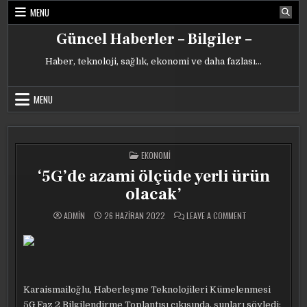
Skip
MENU
to
content
Güncel Haberler – Bilgiler –
Haber, teknoloji, sağlık, ekonomi ve daha fazlası…
MENU
POSTED
EKONOMI
IN
‘5G’de azami ölçüde yerli ürün
olacak’
ON
ADMIN
26 HAZIRAN 2022
LEAVE A COMMENT
‘5G’DE
AZAMI
ÖLÇÜDE
YERLI
ÜRÜN
OLACAK’
Karaismailoğlu, Haberleşme Teknolojileri Kümelenmesi
5G Faz 2 Bilgilendirme Toplantısı çıkışında, şunları söyledi: