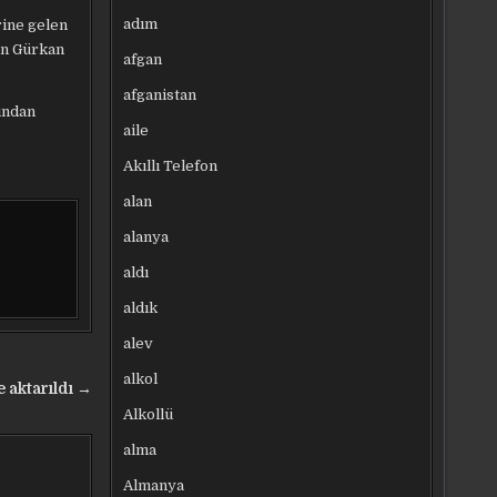
adım
rine gelen
en Gürkan
afgan
afganistan
ından
aile
Akıllı Telefon
alan
alanya
aldı
aldık
alev
alkol
ve aktarıldı →
Alkollü
alma
Almanya