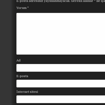
E-posta adresiniz yayınlanmayacak.
Gerekli alanlar
*
ile iş
Yorum
*
Ad
E-posta
İnternet sitesi