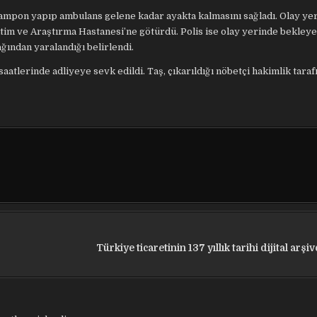
tampon yapıp ambulans gelene kadar ayakta kalmasını sağladı. Olay ye
ğitim ve Araştırma Hastanesi’ne götürdü. Polis ise olay yerinde bekley
ağından yaralandığı belirlendi.
tlerinde adliyeye sevk edildi. Taş, çıkarıldığı nöbetçi hakimlik taraf
Türkiye ticaretinin 137 yıllık tarihi dijital arşi