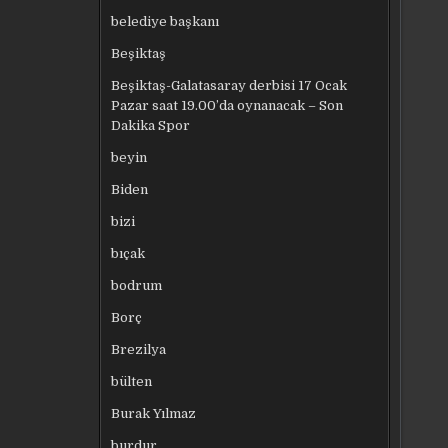
belediye başkanı
Beşiktaş
Beşiktaş-Galatasaray derbisi 17 Ocak
Pazar saat 19.00’da oynanacak – Son
Dakika Spor
beyin
Biden
bizi
bıçak
bodrum
Borç
Brezilya
bülten
Burak Yılmaz
burdur