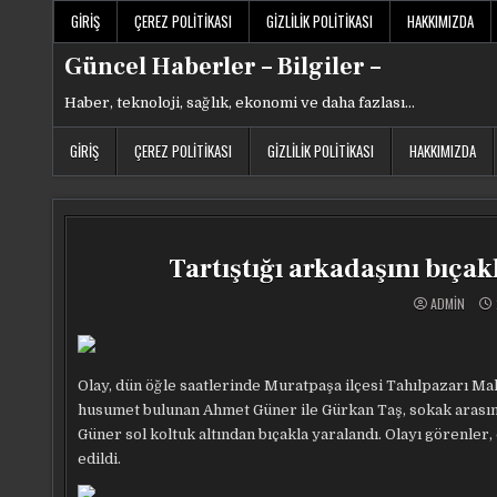
Skip
GIRIŞ
ÇEREZ POLITIKASI
GIZLILIK POLITIKASI
HAKKIMIZDA
to
content
Güncel Haberler – Bilgiler –
Haber, teknoloji, sağlık, ekonomi ve daha fazlası…
GIRIŞ
ÇEREZ POLITIKASI
GIZLILIK POLITIKASI
HAKKIMIZDA
Tartıştığı arkadaşını bıç
ADMIN
Olay, dün öğle saatlerinde Muratpaşa ilçesi Tahılpazarı Ma
husumet bulunan Ahmet Güner ile Gürkan Taş, sokak arasında 
Güner sol koltuk altından bıçakla yaralandı. Olayı görenler,
edildi.