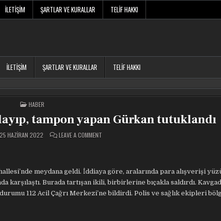
İLETIŞIM
ŞARTLAR VE KURALLAR
TELIF HAKKI
İLETIŞIM
ŞARTLAR VE KURALLAR
TELIF HAKKI
POSTED
HABER
IN
aklayıp, tampon yapan Gürkan tutuklandı
ON
25 HAZIRAN 2022
LEAVE A COMMENT
TARTIŞTIĞI
ARKADAŞINI
BIÇAKLAYIP,
TAMPON
YAPAN
GÜRKAN
hallesi’nde meydana geldi. İddiaya göre, aralarında para alışverişi yü
TUTUKLANDI
karşılaştı. Burada tartışan ikili, birbirlerine bıçakla saldırdı. Kavg
 durumu 112 Acil Çağrı Merkezi’ne bildirdi. Polis ve sağlık ekipleri bö