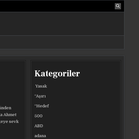
Kategoriler
Yasak
“Aşırı
“Hedef
zünden
ada Ahmet
500
lgeye sevk
ABD
adana