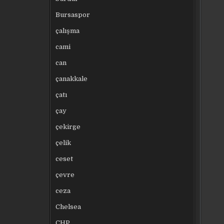
Bursaspor
çalışma
cami
can
çanakkale
çatı
çay
çekirge
çelik
ceset
çevre
ceza
Chelsea
CHP