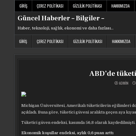
Skip
GIRIŞ
ÇEREZ POLITIKASI
GIZLILIK POLITIKASI
HAKKIMIZDA
to
content
Güncel Haberler – Bilgiler –
Haber, teknoloji, sağlık, ekonomi ve daha fazlası…
GIRIŞ
ÇEREZ POLITIKASI
GIZLILIK POLITIKASI
HAKKIMIZDA
ABD’de tüketi
ADMIN
Michigan Üniversitesi, Amerikalı tüketicilerin eğilimleri do
açıkladı. Buna göre, tüketici güveni aralıkta geçen aya kıyas
Tüketici güven endeksi, kasımda 56,8 olarak kaydedilmişti.
Ekonomik koşullar endeksi, aylık 0,6 puan arttı