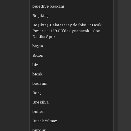
belediye başkanı
Beşiktaş
Beşiktaş-Galatasaray derbisi 17 Ocak
Pazar saat 19.00’da oynanacak – Son
Dakika Spor
beyin
Biden
bizi
bıçak
bodrum
Borç
Brezilya
bülten
Burak Yılmaz
burdur