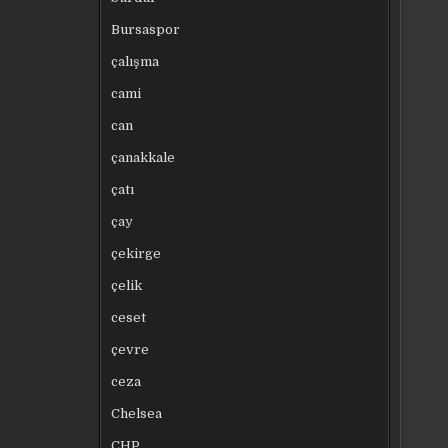
Bursaspor
çalışma
cami
can
çanakkale
çatı
çay
çekirge
çelik
ceset
çevre
ceza
Chelsea
CHP