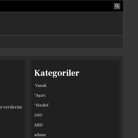
Kategoriler
Yasak
“Aşırı
“Hedef
i verilerini
500
ABD
adana