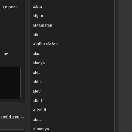
adım
a 0,6 puan
afgan
afganistan
aile
Akıllı Telefon
alan
umsuz
alanya
aldı
aldık
alev
alkol
Alkollü
n saldırısı →
alma
Almanya