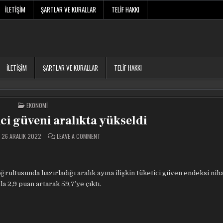
İLETIŞIM
ŞARTLAR VE KURALLAR
TELIF HAKKI
İLETIŞIM
ŞARTLAR VE KURALLAR
TELIF HAKKI
POSTED
EKONOMI
IN
ci güveni aralıkta yükseldi
ON
26 ARALIK 2022
LEAVE A COMMENT
ABD’DE
TÜKETICI
GÜVENI
ARALIKTA
YÜKSELDI
ğrultusunda hazırladığı aralık ayına ilişkin tüketici güven endeksi niha
la 2,9 puan artarak 59,7’ye çıktı.