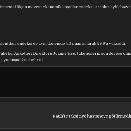
dirmesini ölçen mevcut ekonomik koşullar endeksi, aralıkta aylık bazd
klentileri endeksi de aynı dönemde 4,3 puan artarak 59,9’a yükseldi.
Tüketici Anketleri Direktörü Joanne Hsu, tüketicilerin son derece ol
a yumuşadığını belirtti.
Fatih’te taksiciye hastaneye götürmedi