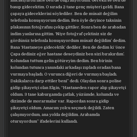
amcasıyla birlikte ben de bilgi alıyordum. Gerekirse ben de
basıp gidecektim. O sırada 2 tane genç müşteri geldi. Bana
çapaya gideceklerini söylediler. Ben de müsait değilim
telefonla konuşuyorum dedim. Ben öyle deyince taksinin
plakasının fotoğrafını çekip gittiler. Sonra ben de arabadan
indim yanlarına gittim. ‘Niye fotoğraf çektiniz siz de
gördünüz telefonla konuşuyordum müsait değildim’ dedim.
Bana ‘Hastaneye gidecektik’ dediler. Ben de dedim ki ‘önce
Çapa dediniz eğer hastane deseydiniz ben sizi bırakırdım’.
Kolundan tuttum gelin götüreyim dedim. Ben birinin
kolundan tutunca yanındaki arkadaşı zıpladı oradan bana
vurmaya başladı. O vurunca diğeri de vurmaya başladı.
Dakikalarca darp ettiler beni” dedi. Olaydan sonra polise
gidip şikayetçi olan Elgin, “Hastaneden rapor alıp şikayetçi
oldum. 3 tane kaburgamda çatlak, yüzümde, kolumda ve
dizimde de morarmalar var. Rapordan sonra gidip
şikayetçi oldum. Amacım yolcu seçmek değildi. Zaten
çalışmıyordum, ana yolda değildim. Arabamda
oturuyordum” ifadelerini kullandı.