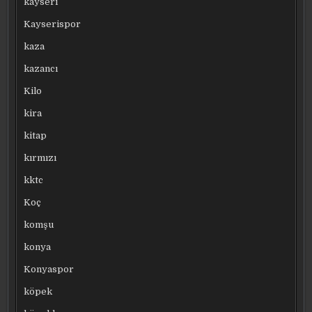
kayseri
Kayserispor
kaza
kazancı
Kilo
kira
kitap
kırmızı
kktc
Koç
komşu
konya
Konyaspor
köpek