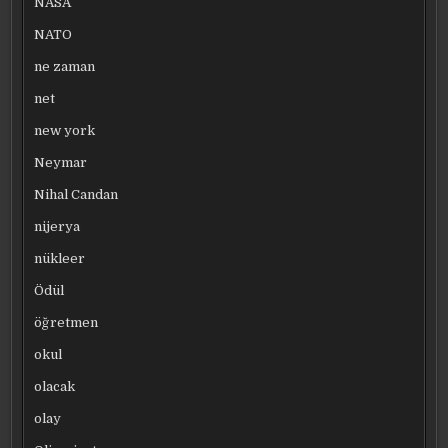
NASA
NATO
ne zaman
net
new york
Neymar
Nihal Candan
nijerya
nükleer
Ödül
öğretmen
okul
olacak
olay