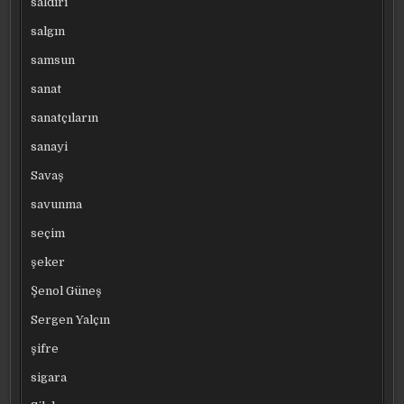
saldırı
salgın
samsun
sanat
sanatçıların
sanayi
Savaş
savunma
seçim
şeker
Şenol Güneş
Sergen Yalçın
şifre
sigara