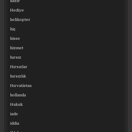
hazır
Hediye
helikopter
hiç
hisse
hizmet
hırsız
Hırsızlar
hırsızlık
Hırvatistan
hollanda
Hukuk
iade
iddia