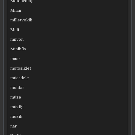
Meteoroloji
Milan
milletvekili
Milli
milyon
Minibüs
mısır
motosiklet
mücadele
muhtar
müze
müziği
müzik
nar