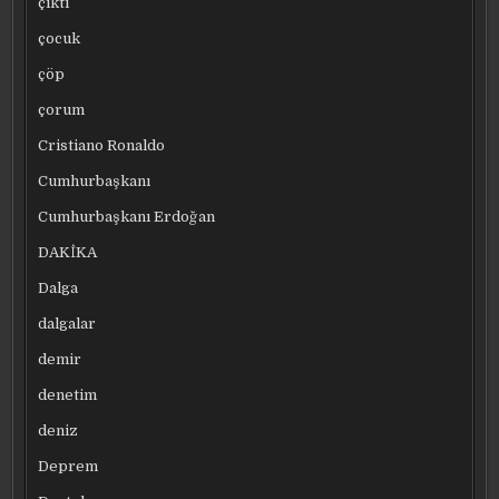
çıktı
çocuk
çöp
çorum
Cristiano Ronaldo
Cumhurbaşkanı
Cumhurbaşkanı Erdoğan
DAKİKA
Dalga
dalgalar
demir
denetim
deniz
Deprem