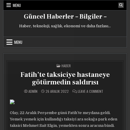
Skip
MENU
to
content
Güncel Haberler – Bilgiler –
Haber, teknoloji, sağlık, ekonomi ve daha fazlası…
MENU
POSTED
HABER
IN
Fatih’te taksiciye hastaneye
götürmedin saldırısı
ON
ADMIN
26 ARALIK 2022
LEAVE A COMMENT
FATIH’TE
TAKSICIYE
HASTANEYE
GÖTÜRMEDIN
SALDIRISI
Olay, 22 Aralık Perşembe günü Fatih’te meydana geldi.
Yemek yemek için kullandığı taksiyi ara sokağa park eden
taksici Mehmet Sait Elgin, yemekten sonra aracına bindi.