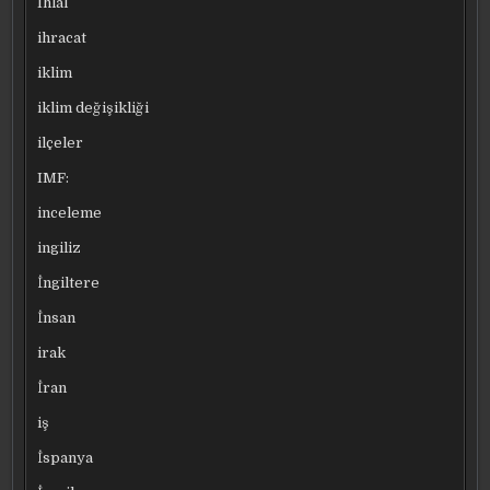
Ihlal
ihracat
iklim
iklim değişikliği
ilçeler
IMF:
inceleme
ingiliz
İngiltere
İnsan
irak
İran
iş
İspanya