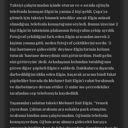
Taksiyi çalıştırmadan içinde oturan ve o sırada oğluyla
telefonda konuşan Elgin’in yanına 2 kişi geldi. Çapa’ya
gitmek için taksiye binmek istediler ancak Elgin müsait
olmadığını, telefonla konuştuğunu söyledi. Bunun üzerine 2
kişi Elgin’in taksisinin plakasının fotoğrafını çekip ayrıldı.
Fotoğraf çekildiğini fark eden Elgin aracından inerek 2
kişinin yanına gitti, neden fotoğraf çektiklerini sordu. ‘2
kişi hastaneye gidecektik’ deyince Elgin birinin kolunu
tutarak ‘hastane deseydiniz sizi götürürdüm. Hadi gelin
sizi götüreyim’ dedi. Arkadaşının kolundan tutulduğunu
gören diğer şüpheli Elgin’e saldırdı. Dakikalarca dışarıda
darbedildiğini iddia eden Elgin, kaçarak aracına bindi fakat
şüpheliler burada da Mehmet Sait Elgin’i rahat bırakmadı
ve darbetmeye devam ettiler. O anlar ise çevredekiler
tarafından cep telefonuyla kaydedildi.
Yaşananları anlatan taksici Mehmet Sait Elgin, “Yemek
yiyordum. Çıktım arabamı ara sokakta park etmiştim.
Arabama bindim ama çalıştırmadım. Oğlumla telefonla
konuşuyordum. Oğlum araç almaya gidecekti karşıya