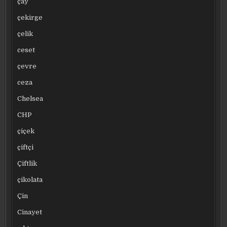
çay
çekirge
çelik
ceset
çevre
ceza
Chelsea
CHP
çiçek
çiftçi
Çiftlik
çikolata
Çin
Cinayet